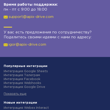
Время работы поддержки:
пн - пт с 9:00 до 18:00
support@apix-drive.com
У вас есть предложения по сотрудничеству?
Поделитесь своими идеями с нами по адресу:
igor@apix-drive.com
Популярные интеграции
Интеграция Google Sheets
Интеграция Телеграм
Интеграция Facebook
Интеграция Webhooks
Интеграция Google Drive
Интеграция Opencart
Показать еще
Интеграция Gmail
Интеграция Rozetka
Интеграция Новая Почта
Новые интеграции
Интеграция Binotel
Интеграция Webex Interact