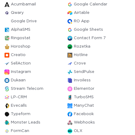
Acumbamail
Google Calendar
Qwary
Airtable
Google Drive
RO App
AlphaSMS
Google Sheets
Ringostat
Contact Form 7
Horoshop
Rozetka
Creatio
Hotline
SellAction
Crove
Instagram
SendPulse
Dukaan
Invoiless
Stream Telecom
Elementor
LP-CRM
TurboSMS
Evecalls
ManyChat
Typeform
Facebook
Monster Leads
Webhooks
FormCan
OLX