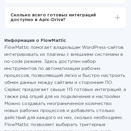
За саму интеграцию ничего платить не нужно и на
всех тарифах доступен полностью весь
Сколько всего готовых интеграций
функционал. Вы оплачиваете только количество
доступно в Apix-Drive?
данных, которые по факту передаются из одной
вашей системы в другую через наш сервис. Если у
На данный момент у нас готово 400+ интеграций
вас количество данных в месяц небольшое, можете
помимо FlowMattic и Binotel
смело пользоваться бесплатным тарифом или
Информация о FlowMattic
перейти на платный, при необходимости. Подробнее
FlowMattic помогает владельцам WordPress-сайтов
о
тарифах
.
интегрировать их плагины с внешними системами в
no-code режиме. Здесь доступен набор
инструментов по автоматизации рабочих
процессов, позволяющий легко и быстро настроить
обмен данных между сайтами и сторонним ПО.
Сервис предлагает свыше 115 готовых интеграций, а
также ряд опций для их подключения и настройки.
Можно создавать неограниченное количество
новых рабочих процессов и добавлять столько
действий для каждого из них, сколько необходимо.
FlowMattic позволяет выбирать триггерные