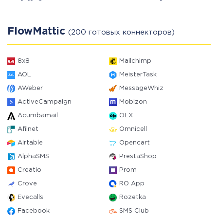
FlowMattic
(200 готовых коннекторов)
8x8
Mailchimp
AOL
MeisterTask
AWeber
MessageWhiz
ActiveCampaign
Mobizon
Acumbamail
OLX
Afilnet
Omnicell
Airtable
Opencart
AlphaSMS
PrestaShop
Creatio
Prom
Crove
RO App
Evecalls
Rozetka
Facebook
SMS Club