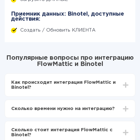
Приемник данных: Binotel, доступные
действия:
Создать / Обновить КЛИЕНТА
Популярные вопросы про интеграцию
FlowMattic и Binotel
Как происходит интеграция FlowMattic и
Binotel?
Для начала нужно
зарегистрироваться в ApiX-
Drive
Сколько времени нужно на интеграцию?
Выбираете какие данные передавать из
FlowMattic в Binotel
В зависимости от системы, с которой вы будете
Включаете автообновление
делать интеграцию, время настройки может
Теперь данные будут автоматически
Сколько стоит интеграция FlowMattic с
отличаться и составлять от 5-ти до 30-минут. В
передаваться из FlowMattic в Binotel
Binotel?
среднем настройка занимает 10-15 минут.