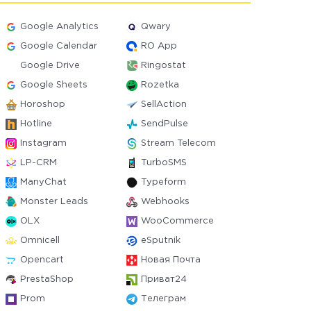
Google Analytics
Qwary
Google Calendar
RO App
Google Drive
Ringostat
Google Sheets
Rozetka
Horoshop
SellAction
Hotline
SendPulse
Instagram
Stream Telecom
LP-CRM
TurboSMS
ManyChat
Typeform
Monster Leads
Webhooks
OLX
WooCommerce
Omnicell
eSputnik
Opencart
Новая Почта
PrestaShop
Приват24
Prom
Телеграм