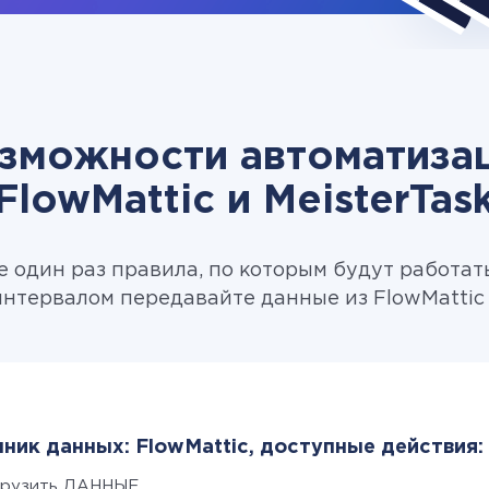
зможности автоматиза
FlowMattic и MeisterTas
 один раз правила, по которым будут работат
нтервалом передавайте данные из FlowMattic в
ник данных: FlowMattic, доступные действия:
грузить ДАННЫЕ