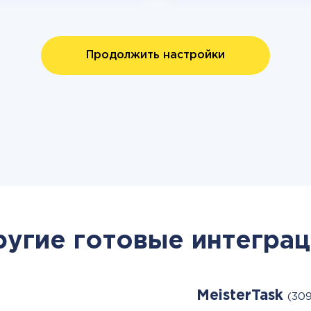
Продолжить настройки
ругие готовые интеграц
MeisterTask
(30