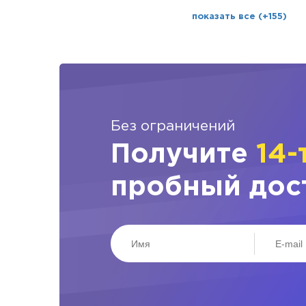
показать все (+155)
Без ограничений
Получите
14-
пробный дос