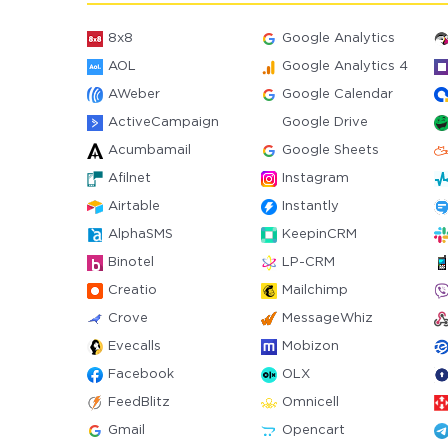
8x8
Google Analytics
AOL
Google Analytics 4
AWeber
Google Calendar
ActiveCampaign
Google Drive
Acumbamail
Google Sheets
Afilnet
Instagram
Airtable
Instantly
AlphaSMS
KeepinCRM
Binotel
LP-CRM
Creatio
Mailchimp
Crove
MessageWhiz
Evecalls
Mobizon
Facebook
OLX
FeedBlitz
Omnicell
Gmail
Opencart