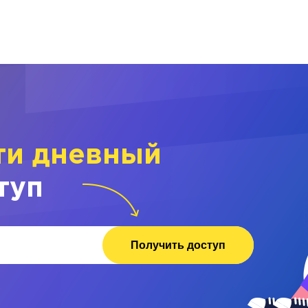
ти дневный
туп
Получить доступ