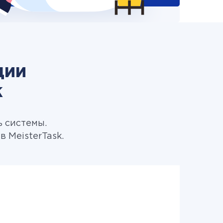
ции
k
ь системы.
 MeisterTask.