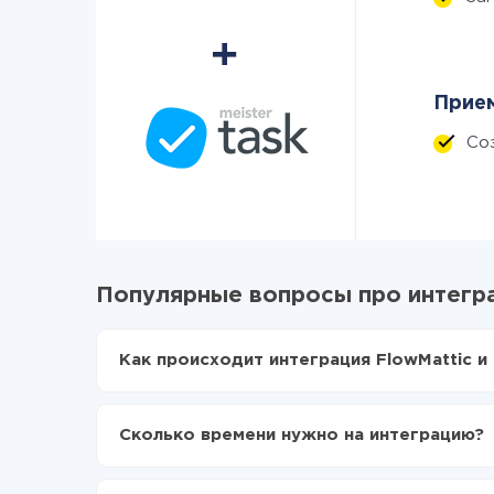
Прием
Со
Популярные вопросы про интеграц
Как происходит интеграция FlowMattic и 
Для начала нужно
зарегистрироваться в Api
Выбираете какие данные передавать из Flow
Сколько времени нужно на интеграцию?
Включаете автообновление
Теперь данные будут автоматически передава
В зависимости от системы, с которой вы будет