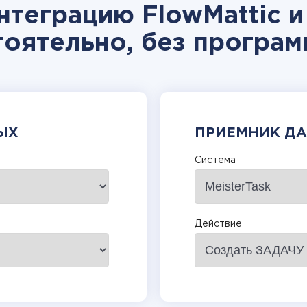
нтеграцию FlowMattic и 
тоятельно, без програм
ЫХ
ПРИЕМНИК Д
Система
Действие