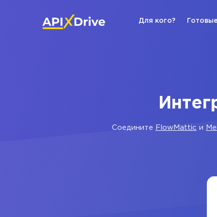
Для кого?
Готовые
Интегр
Соедините
FlowMattic
и
Me