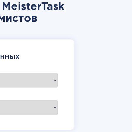
MeisterTask
мистов
АННЫХ