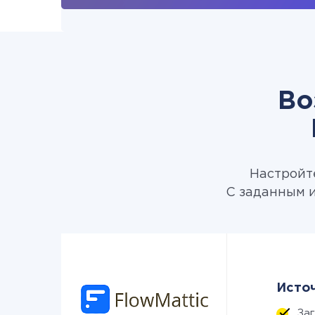
Во
Настройте
С заданным и
Источ
За