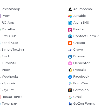
PrestaShop
Acumbamail
Prom
Airtable
RO App
AlphaSMS
Rozetka
Binotel
SMS Club
Contact Form 7
SendPulse
Creatio
SimpleTexting
Crove
Slack
Dukaan
TurboSMS
Elementor
Viber
Evecalls
Webhooks
Facebook
eSputnik
FormCan
keyCRM
Formaloo
Новая Почта
Gmail
Телеграм
GoZen Forms