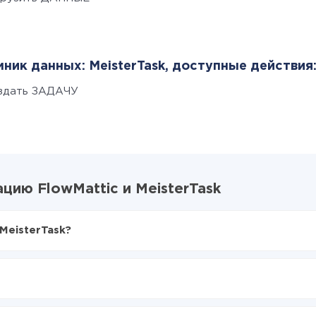
ник данных: MeisterTask, доступные действия
здать ЗАДАЧУ
ию FlowMattic и MeisterTask
MeisterTask?
X-Drive
Mattic в MeisterTask
ться из FlowMattic в MeisterTask
е делать интеграцию, время настройки может отличаться и сос