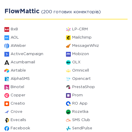
FlowMattic
(200 готових конекторів)
8x8
LP-CRM
AOL
Mailchimp
AWeber
MessageWhiz
ActiveCampaign
Mobizon
Acumbamail
OLX
Airtable
Omnicell
AlphaSMS
Opencart
Binotel
PrestaShop
Copper
Prom
Creatio
RO App
Crove
Rozetka
Evecalls
SMS Club
Facebook
SendPulse