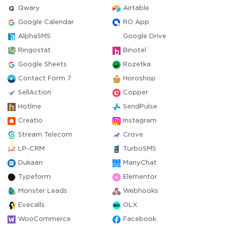
Qwary
Airtable
Google Calendar
RO App
AlphaSMS
Google Drive
Ringostat
Binotel
Google Sheets
Rozetka
Contact Form 7
Horoshop
SellAction
Copper
Hotline
SendPulse
Creatio
Instagram
Stream Telecom
Crove
LP-CRM
TurboSMS
Dukaan
ManyChat
Typeform
Elementor
Monster Leads
Webhooks
Evecalls
OLX
WooCommerce
Facebook