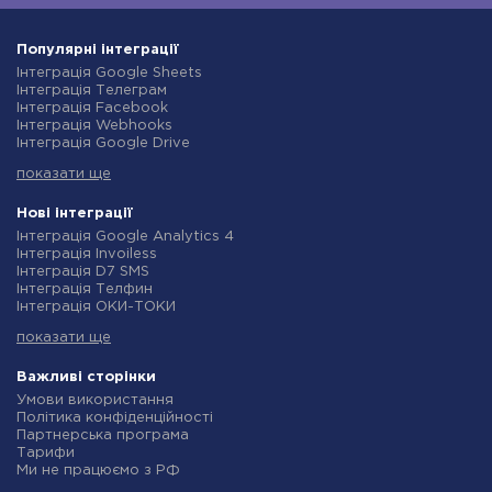
Популярні інтеграції
Інтеграція Google Sheets
Інтеграція Телеграм
Інтеграція Facebook
Інтеграція Webhooks
Інтеграція Google Drive
Інтеграція Opencart
показати ще
Інтеграція Gmail
Інтеграція Нова Пошта
Інтеграція Rozetka
Нові інтеграції
Інтеграція OpenAI (ChatGPT)
Інтеграція Google Analytics 4
Інтеграція Binotel
Інтеграція Invoiless
Інтеграція Prom
Інтеграція D7 SMS
Інтеграція Приват24
Інтеграція Телфин
Інтеграція OLX
Інтеграція ОКИ-ТОКИ
Інтеграція TurboSMS
Інтеграція Finmap
Інтеграція SendPulse
показати ще
Інтеграція Microsoft Dynamics 365
Інтеграція Horoshop
Інтеграція BulkGate
Інтеграція Stream Telecom
Інтеграція TxtSync
Важливі сторінки
Інтеграція Instagram
Інтеграція Wire2Air
Умови використання
Інтеграція Google Analytics
Інтеграція Corezoid
Політика конфіденційності
Інтеграція Creatio
Інтеграція Infobip
Партнерська програма
Інтеграція Ringostat
Інтеграція Instasent
Тарифи
Інтеграція Google Calendar
Інтеграція AtomPark
Ми не працюємо з РФ
Інтеграція Airtable
Інтеграція TXTImpact
Політика повернення коштів