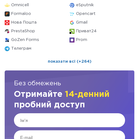
Omnicell
eSputnik
Formaloo
Opencart
Нова Пошта
Gmail
PrestaShop
Приват24
GoZen Forms
Prom
Телеграм
показати всі (+264)
Без обмежень
Отримайте
14-денний
пробний доступ