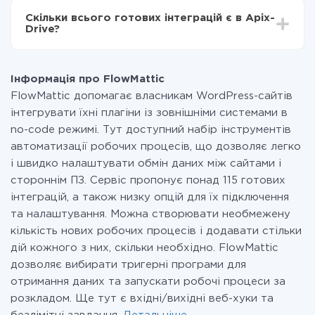
всіх тарифах доступний повністю весь функціонал.
Скільки всього готових інтеграцій є в Apix-
Ви оплачуєте лише кількість даних, які за фактом
Drive?
передаються з однієї вашої системи в іншу через
наш сервіс. Якщо у вас кількість даних в місяць
На даний час у нас готово 400+ інтеграцій крім
невелика, можете сміливо користуватися
FlowMattic і MeisterTask
безкоштовним тарифом або перейти на платний,
Інформація про FlowMattic
при необхідності. Детальніше про
тарифи
.
FlowMattic допомагає власникам WordPress-сайтів
інтегрувати їхні плагіни із зовнішніми системами в
no-code режимі. Тут доступний набір інструментів
автоматизації робочих процесів, що дозволяє легко
і швидко налаштувати обмін даних між сайтами і
стороннім ПЗ. Сервіс пропонує понад 115 готових
інтеграцій, а також низку опцій для їх підключення
та налаштування. Можна створювати необмежену
кількість нових робочих процесів і додавати стільки
дій кожного з них, скільки необхідно. FlowMattic
дозволяє вибирати тригерні програми для
отримання даних та запускати робочі процеси за
розкладом. Ще тут є вхідні/вихідні веб-хуки та