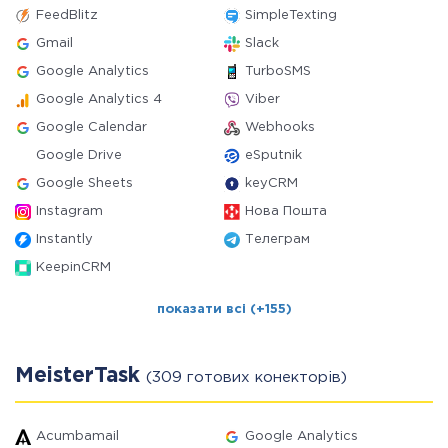
FeedBlitz
SimpleTexting
Gmail
Slack
Google Analytics
TurboSMS
Google Analytics 4
Viber
Google Calendar
Webhooks
Google Drive
eSputnik
Google Sheets
keyCRM
Instagram
Нова Пошта
Instantly
Телеграм
KeepinCRM
показати всі (+155)
MeisterTask
(309 готових конекторів)
Acumbamail
Google Analytics