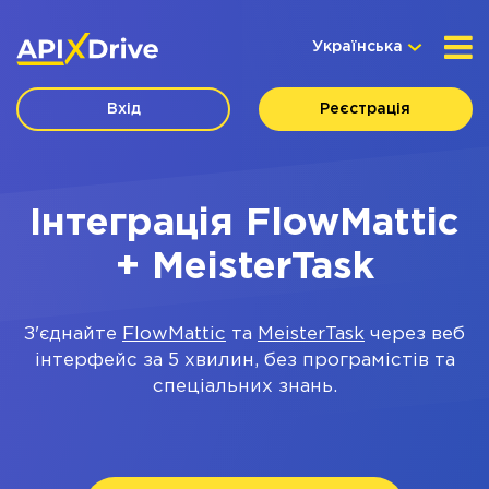
Українська
Вхід
Реєстрація
Інтеграція FlowMattic
+ MeisterTask
З'єднайте
FlowMattic
та
MeisterTask
через веб
інтерфейс за 5 хвилин, без програмістів та
спеціальних знань.