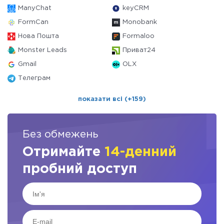
ManyChat
keyCRM
FormCan
Monobank
Нова Пошта
Formaloo
Monster Leads
Приват24
Gmail
OLX
Телеграм
показати всі (+159)
Без обмежень
Отримайте
14-денний
пробний доступ