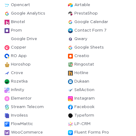
Opencart
Airtable
Google Analytics
PrestaShop
Binotel
Google Calendar
Prom
Contact Form 7
Google Drive
Qwary
Copper
Google Sheets
RO App
Creatio
Horoshop
Ringostat
Crove
Hotline
Rozetka
Dukaan
Infinity
SellAction
Elementor
Instagram
Stream Telecom
Facebook
Invoiless
Typeform
FlowMattic
LP-CRM
WooCommerce
Fluent Forms Pro