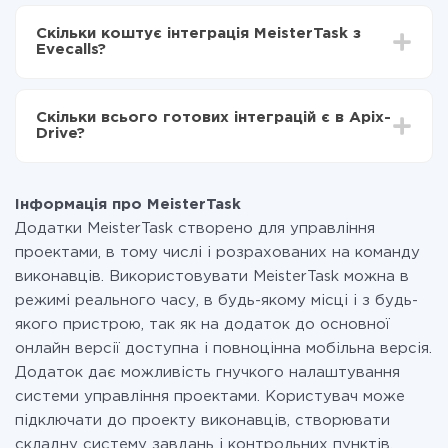
Залежно від системи, з якої ви будете робити
Включаєте автооновлення
інтеграцію, час налаштування може відрізнятися і
Тепер дані будуть автоматично передаватися з
Скільки коштує інтеграція MeisterTask з
становити від 5-ти до 30-хвилин. У середньому
MeisterTask в Evecalls
Evecalls?
налаштування займає 10-15 хвилин.
За саму інтеграцію нічого платити не потрібно і на
всіх тарифах доступний повністю весь функціонал.
Скільки всього готових інтеграцій є в Apix-
Ви оплачуєте лише кількість даних, які за фактом
Drive?
передаються з однієї вашої системи в іншу через
наш сервіс. Якщо у вас кількість даних в місяць
На даний час у нас готово 400+ інтеграцій крім
невелика, можете сміливо користуватися
MeisterTask і Evecalls
безкоштовним тарифом або перейти на платний,
Інформація про MeisterTask
при необхідності. Детальніше про
тарифи
.
Додатки MeisterTask створено для управління
проектами, в тому числі і розрахованих на команду
виконавців. Використовувати MeisterTask можна в
режимі реального часу, в будь-якому місці і з будь-
якого пристрою, так як на додаток до основної
онлайн версії доступна і повноцінна мобільна версія.
Додаток дає можливість гнучкого налаштування
системи управління проектами. Користувач може
підключати до проекту виконавців, створювати
складну систему завдань і контрольних пунктів,