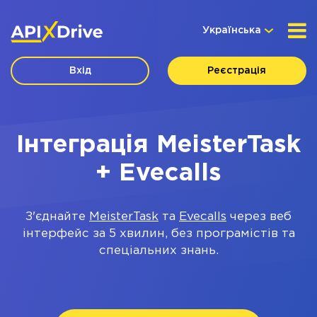
Українська
Вхід
Реєстрація
Інтеграція MeisterTask
+ Evecalls
З'єднайте
MeisterTask
та
Evecalls
через веб
інтерфейс за 5 хвилин, без програмістів та
спеціальних знань.