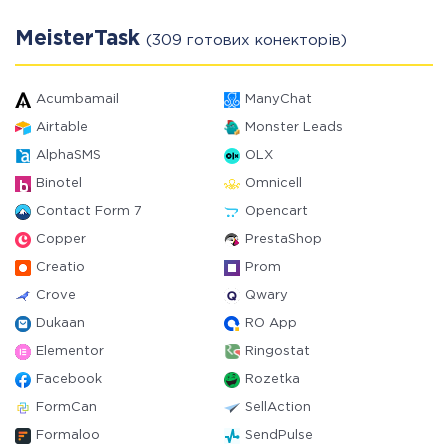
MeisterTask
(309 готових конекторів)
Acumbamail
ManyChat
Airtable
Monster Leads
AlphaSMS
OLX
Binotel
Omnicell
Contact Form 7
Opencart
Copper
PrestaShop
Creatio
Prom
Crove
Qwary
Dukaan
RO App
Elementor
Ringostat
Facebook
Rozetka
FormCan
SellAction
Formaloo
SendPulse