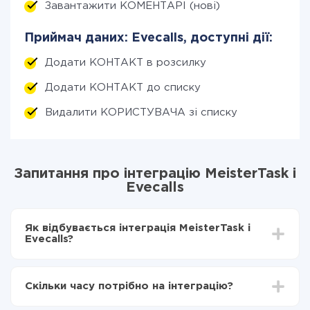
Завантажити КОМЕНТАРІ (нові)
Приймач даних: Evecalls, доступні дії:
Додати КОНТАКТ в розсилку
Додати КОНТАКТ до списку
Видалити КОРИСТУВАЧА зі списку
Запитання про інтеграцію MeisterTask і
Evecalls
Як відбувається інтеграція MeisterTask і
Evecalls?
Для початку потрібно
зареєструватися в ApiX-
Drive
Скільки часу потрібно на інтеграцію?
Вибираєте які дані передавати з MeisterTask в
Evecalls