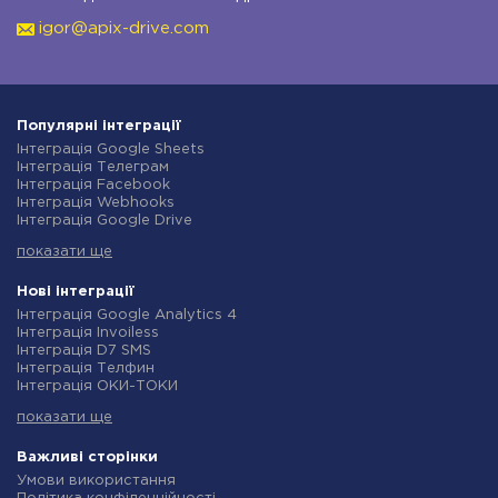
igor@apix-drive.com
Популярні інтеграції
Інтеграція Google Sheets
Інтеграція Телеграм
Інтеграція Facebook
Інтеграція Webhooks
Інтеграція Google Drive
Інтеграція Opencart
показати ще
Інтеграція Gmail
Інтеграція Нова Пошта
Інтеграція Rozetka
Нові інтеграції
Інтеграція OpenAI (ChatGPT)
Інтеграція Google Analytics 4
Інтеграція Binotel
Інтеграція Invoiless
Інтеграція Prom
Інтеграція D7 SMS
Інтеграція Приват24
Інтеграція Телфин
Інтеграція OLX
Інтеграція ОКИ-ТОКИ
Інтеграція TurboSMS
Інтеграція Finmap
Інтеграція SendPulse
показати ще
Інтеграція Microsoft Dynamics 365
Інтеграція Horoshop
Інтеграція BulkGate
Інтеграція Stream Telecom
Інтеграція TxtSync
Важливі сторінки
Інтеграція Instagram
Інтеграція Wire2Air
Умови використання
Інтеграція Google Analytics
Інтеграція Corezoid