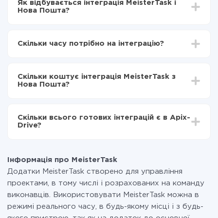
Як відбувається інтеграція MeisterTask і
Нова Пошта?
Для початку потрібно
зареєструватися в ApiX-
Drive
Скільки часу потрібно на інтеграцію?
Вибираєте які дані передавати з MeisterTask в
Нова Пошта
Залежно від системи, з якої ви будете робити
Включаєте автооновлення
інтеграцію, час налаштування може відрізнятися і
Тепер дані будуть автоматично передаватися з
Скільки коштує інтеграція MeisterTask з
становити від 5-ти до 30-хвилин. У середньому
MeisterTask в Нова Пошта
Нова Пошта?
налаштування займає 10-15 хвилин.
За саму інтеграцію нічого платити не потрібно і на
всіх тарифах доступний повністю весь функціонал.
Скільки всього готових інтеграцій є в Apix-
Ви оплачуєте лише кількість даних, які за фактом
Drive?
передаються з однієї вашої системи в іншу через
наш сервіс. Якщо у вас кількість даних в місяць
На даний час у нас готово 400+ інтеграцій крім
невелика, можете сміливо користуватися
MeisterTask і Нова Пошта
безкоштовним тарифом або перейти на платний,
Інформація про MeisterTask
при необхідності. Детальніше про
тарифи
.
Додатки MeisterTask створено для управління
проектами, в тому числі і розрахованих на команду
виконавців. Використовувати MeisterTask можна в
режимі реального часу, в будь-якому місці і з будь-