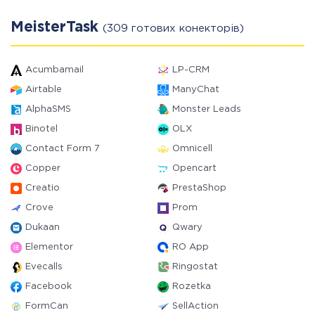
MeisterTask
(309 готових конекторів)
Acumbamail
LP-CRM
Airtable
ManyChat
AlphaSMS
Monster Leads
Binotel
OLX
Contact Form 7
Omnicell
Copper
Opencart
Creatio
PrestaShop
Crove
Prom
Dukaan
Qwary
Elementor
RO App
Evecalls
Ringostat
Facebook
Rozetka
FormCan
SellAction