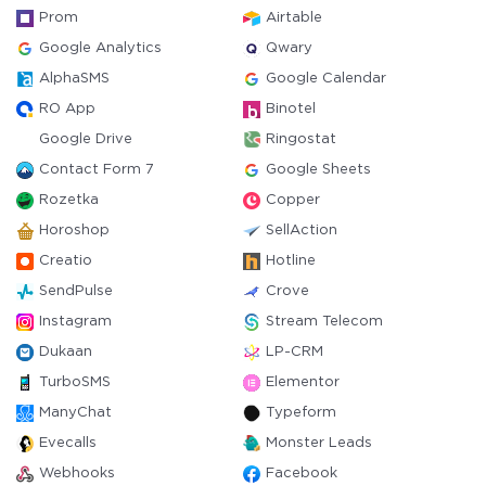
Prom
Airtable
Google Analytics
Qwary
AlphaSMS
Google Calendar
RO App
Binotel
Google Drive
Ringostat
Contact Form 7
Google Sheets
Rozetka
Copper
Horoshop
SellAction
Creatio
Hotline
SendPulse
Crove
Instagram
Stream Telecom
Dukaan
LP-CRM
TurboSMS
Elementor
ManyChat
Typeform
Evecalls
Monster Leads
Webhooks
Facebook