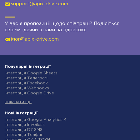
support@apix-drive.com
У вас є пропозиції щодо співпраці? Поділіться
своїми ідеями з нами за адресою:
igor@apix-drive.com
Популярні інтеграції
Інтеграція Google Sheets
Інтеграція Телеграм
Інтеграція Facebook
Інтеграція Webhooks
Інтеграція Google Drive
Інтеграція Opencart
показати ще
Інтеграція Gmail
Інтеграція Нова Пошта
Інтеграція Rozetka
Нові інтеграції
Інтеграція OpenAI (ChatGPT)
Інтеграція Google Analytics 4
Інтеграція Binotel
Інтеграція Invoiless
Інтеграція Prom
Інтеграція D7 SMS
Інтеграція Приват24
Інтеграція Телфин
Інтеграція OLX
Інтеграція ОКИ-ТОКИ