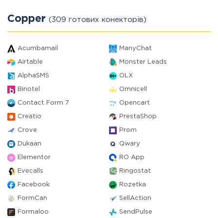
Copper
(309 готових конекторів)
Acumbamail
ManyChat
Airtable
Monster Leads
AlphaSMS
OLX
Binotel
Omnicell
Contact Form 7
Opencart
Creatio
PrestaShop
Crove
Prom
Dukaan
Qwary
Elementor
RO App
Evecalls
Ringostat
Facebook
Rozetka
FormCan
SellAction
Formaloo
SendPulse