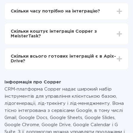
Для початку потрібно
зареєструватися в ApiX-
Drive
Скільки часу потрібно на інтеграцію?
Вибираєте які дані передавати з Copper в
MeisterTask
Залежно від системи, з якої ви будете робити
Включаєте автооновлення
інтеграцію, час налаштування може відрізнятися і
Тепер дані будуть автоматично передаватися з
Скільки коштує інтеграція Copper з
становити від 5-ти до 30-хвилин. У середньому
Copper в MeisterTask
MeisterTask?
налаштування займає 10-15 хвилин.
За саму інтеграцію нічого платити не потрібно і на
всіх тарифах доступний повністю весь функціонал.
Скільки всього готових інтеграцій є в Apix-
Ви оплачуєте лише кількість даних, які за фактом
Drive?
передаються з однієї вашої системи в іншу через
наш сервіс. Якщо у вас кількість даних в місяць
На даний час у нас готово 400+ інтеграцій крім
невелика, можете сміливо користуватися
Copper і MeisterTask
безкоштовним тарифом або перейти на платний,
Інформація про Copper
при необхідності. Детальніше про
тарифи
.
CRM-платформа Copper надає широкий набір
інструментів для управління клієнтською базою,
лідогенераціі, лід-трекінгу і лід-менеджменту. Вона
тісно інтегрована з сервісами Google, в тому числі
Gmail, Google Docs, Google Sheets, Google Slides,
Google Chrome, Google Drive, Google Calendar і G
Suite. З її допомогою можна управляти продажами і