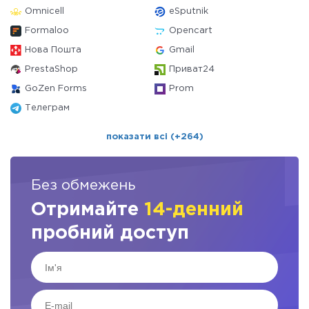
Omnicell
eSputnik
Formaloo
Opencart
Нова Пошта
Gmail
PrestaShop
Приват24
GoZen Forms
Prom
Телеграм
показати всі (+264)
Без обмежень
Отримайте
14-денний
пробний доступ