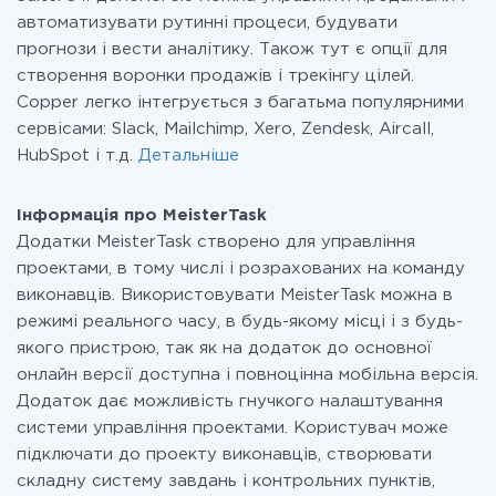
автоматизувати рутинні процеси, будувати
прогнози і вести аналітику. Також тут є опції для
створення воронки продажів і трекінгу цілей.
Copper легко інтегрується з багатьма популярними
сервісами: Slack, Mailchimp, Xero, Zendesk, Aircall,
HubSpot і т.д.
Детальніше
Інформація про MeisterTask
Додатки MeisterTask створено для управління
проектами, в тому числі і розрахованих на команду
виконавців. Використовувати MeisterTask можна в
режимі реального часу, в будь-якому місці і з будь-
якого пристрою, так як на додаток до основної
онлайн версії доступна і повноцінна мобільна версія.
Додаток дає можливість гнучкого налаштування
системи управління проектами. Користувач може
підключати до проекту виконавців, створювати
складну систему завдань і контрольних пунктів,