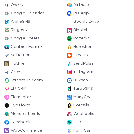
Qwary
Airtable
Google Calendar
RO App
AlphaSMS
Google Drive
Ringostat
Binotel
Google Sheets
Rozetka
Contact Form 7
Horoshop
SellAction
Creatio
Hotline
SendPulse
Crove
Instagram
Stream Telecom
Dukaan
LP-CRM
TurboSMS
Elementor
ManyChat
Typeform
Evecalls
Monster Leads
Webhooks
Facebook
OLX
WooCommerce
FormCan