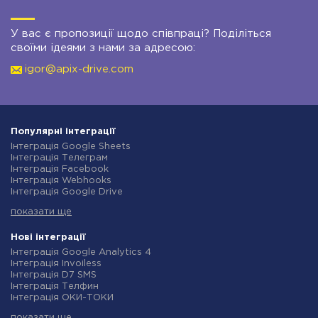
У вас є пропозиції щодо співпраці? Поділіться
своїми ідеями з нами за адресою:
igor@apix-drive.com
Популярні інтеграції
Інтеграція Google Sheets
Інтеграція Телеграм
Інтеграція Facebook
Інтеграція Webhooks
Інтеграція Google Drive
Інтеграція Opencart
показати ще
Інтеграція Gmail
Інтеграція Нова Пошта
Інтеграція Rozetka
Нові інтеграції
Інтеграція OpenAI (ChatGPT)
Інтеграція Google Analytics 4
Інтеграція Binotel
Інтеграція Invoiless
Інтеграція Prom
Інтеграція D7 SMS
Інтеграція Приват24
Інтеграція Телфин
Інтеграція OLX
Інтеграція ОКИ-ТОКИ
Інтеграція TurboSMS
Інтеграція Finmap
Інтеграція SendPulse
показати ще