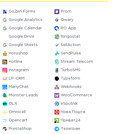
GoZen Forms
Prom
Google Analytics
Qwary
Google Calendar
RO App
Google Drive
Ringostat
Google Sheets
SellAction
Horoshop
SendPulse
Hotline
Stream Telecom
Instagram
TurboSMS
LP-CRM
Typeform
ManyChat
Webhooks
Monster Leads
WooCommerce
OLX
eSputnik
Omnicell
Нова Пошта
Opencart
Приват24
PrestaShop
Телеграм