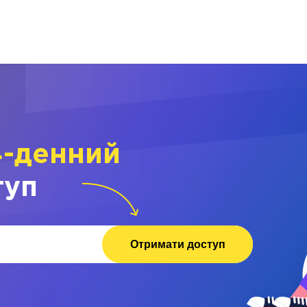
4-денний
туп
Отримати доступ