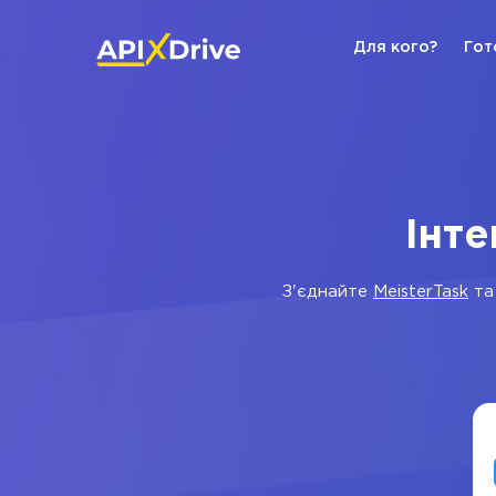
Для кого?
Гот
Інте
З'єднайте
MeisterTask
т