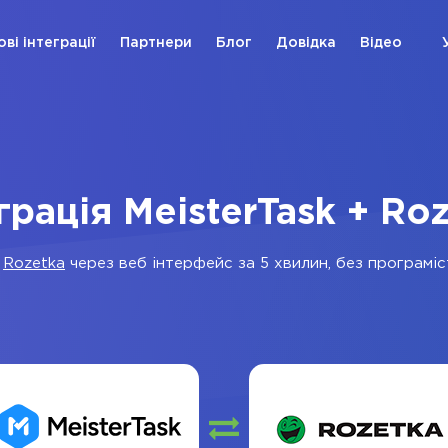
ові інтеграції
Партнери
Блог
Довідка
Відео
грація MeisterTask + Ro
а
Rozetka
через веб інтерфейс за 5 хвилин, без програміст