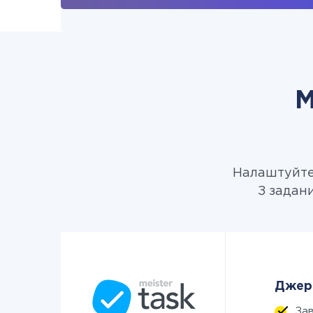
М
Налаштуйте 
З задани
Джере
За