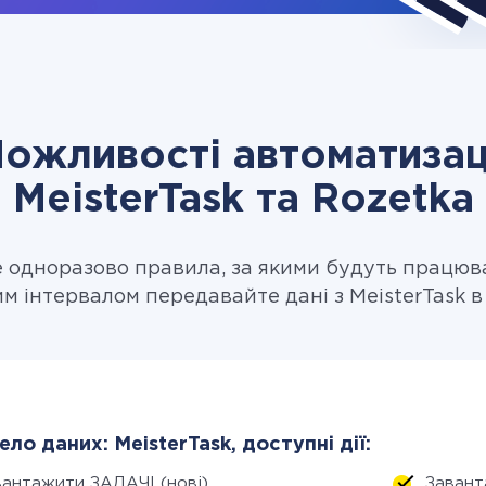
ожливості автоматизац
MeisterTask та Rozetka
одноразово правила, за якими будуть працюв
м інтервалом передавайте дані з MeisterTask в
ло даних: MeisterTask, доступні дії:
вантажити ЗАДАЧІ (нові)
Завант