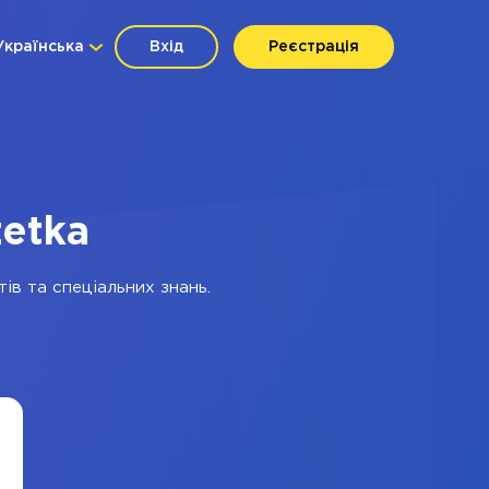
Українська
Вхід
Реєстрація
zetka
ів та спеціальних знань.