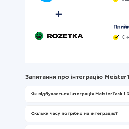
Прийм
Он
Запитання про інтеграцію MeisterT
Як відбувається інтеграція MeisterTask і 
Для початку потрібно
зареєструватися в Api
Вибираєте які дані передавати з MeisterTask
Скільки часу потрібно на інтеграцію?
Включаєте автооновлення
Тепер дані будуть автоматично передаватися
Залежно від системи, з якої ви будете робити і