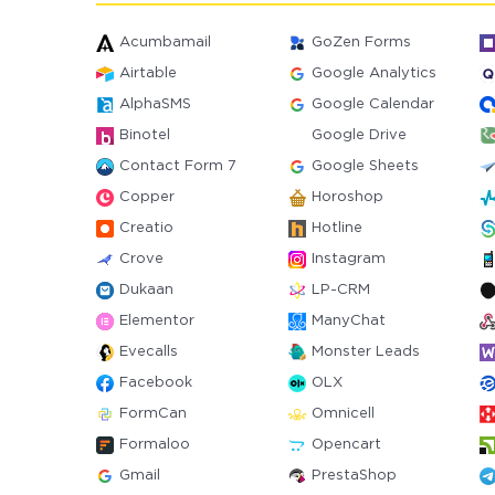
Acumbamail
GoZen Forms
Airtable
Google Analytics
AlphaSMS
Google Calendar
Binotel
Google Drive
Contact Form 7
Google Sheets
Copper
Horoshop
Creatio
Hotline
Crove
Instagram
Dukaan
LP-CRM
Elementor
ManyChat
Evecalls
Monster Leads
Facebook
OLX
FormCan
Omnicell
Formaloo
Opencart
Gmail
PrestaShop