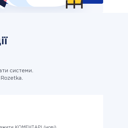
ії
ати системи.
 Rozetka.
ажити КОМЕНТАРІ (нові)