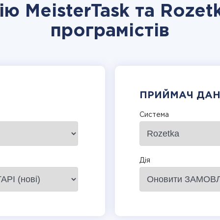
ію MeisterTask та Rozet
програмістів
ПРИЙМАЧ ДА
Система
Дія