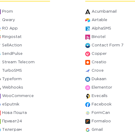
Prom
Acumbamail
Qwary
Airtable
RO App
AlphaSMS
Ringostat
Binotel
SellAction
Contact Form 7
SendPulse
Copper
Stream Telecom
Creatio
TurboSMS
Crove
Typeform
Dukaan
Webhooks
Elementor
WooCommerce
Evecalls
eSputnik
Facebook
Нова Пошта
FormCan
Приват24
Formaloo
Телеграм
Gmail