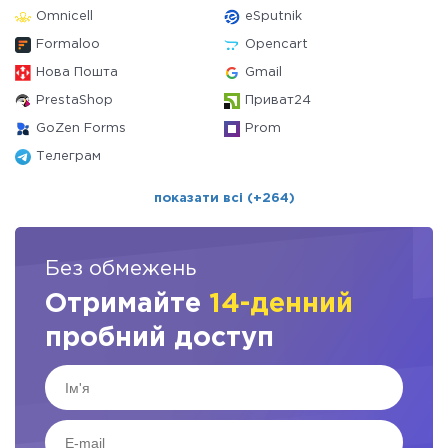
Omnicell
eSputnik
Formaloo
Opencart
Нова Пошта
Gmail
PrestaShop
Приват24
GoZen Forms
Prom
Телеграм
показати всі (+264)
Без обмежень
Отримайте
14-денний
пробний доступ