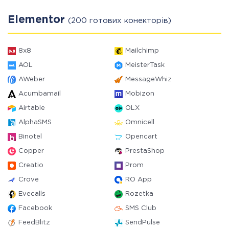
Elementor
(200 готових конекторів)
8x8
Mailchimp
AOL
MeisterTask
AWeber
MessageWhiz
Acumbamail
Mobizon
Airtable
OLX
AlphaSMS
Omnicell
Binotel
Opencart
Copper
PrestaShop
Creatio
Prom
Crove
RO App
Evecalls
Rozetka
Facebook
SMS Club
FeedBlitz
SendPulse