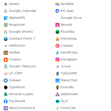
Qwary
Airtable
Google Calendar
RO App
AlphaSMS
Google Drive
Ringostat
Binotel
Google Sheets
Rozetka
Contact Form 7
Horoshop
SellAction
Copper
Hotline
SendPulse
Creatio
Instagram
Stream Telecom
Crove
LP-CRM
TurboSMS
Dukaan
ManyChat
Typeform
Evecalls
Monster Leads
Webhooks
Facebook
OLX
WooCommerce
FormCan