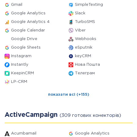
Gmail
SimpleTexting
Google Analytics
Slack
Google Analytics 4
TurboSMS
Google Calendar
Viber
Google Drive
Webhooks
Google Sheets
eSputnik
Instagram
keyCRM
Instantly
Нова Пошта
KeepinCRM
Телеграм
LP-CRM
показати всі (+155)
ActiveCampaign
(309 готових конекторів)
Acumbamail
Google Analytics