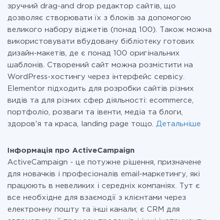
зручний drag-and drop редактор сайтів, що
дозволяє створювати їх з блоків за допомогою
великого набору віджетів (понад 100). Також можна
використовувати вбудовану бібліотеку готових
дизайн-макетів, де є понад 100 оригінальних
шаблонів. Створений сайт можна розмістити на
WordPress-хостингу через інтерфейс сервісу.
Elementor підходить для розробки сайтів різних
видів та для різних сфер діяльності: ecommerce,
портфоліо, розваги та івенти, медіа та блоги,
здоров'я та краса, landing page тощо.
Детальніше
Інформація про ActiveCampaign
ActiveCampaign - це потужне рішення, призначене
для новачків і професіоналів email-маркетингу, які
працюють в невеликих і середніх компаніях. Тут є
все необхідне для взаємодії з клієнтами через
електронну пошту та інші канали; є CRM для