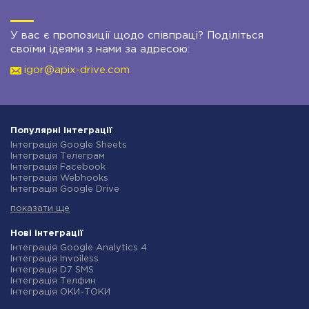
У вас є пропозиції щодо співпраці? Поділіться
своїми ідеями з нами за адресою:
igor@apix-drive.com
Популярні інтеграції
Інтеграція Google Sheets
Інтеграція Телеграм
Інтеграція Facebook
Інтеграція Webhooks
Інтеграція Google Drive
Інтеграція Opencart
показати ще
Інтеграція Gmail
Інтеграція Нова Пошта
Інтеграція Rozetka
Нові інтеграції
Інтеграція OpenAI (ChatGPT)
Інтеграція Google Analytics 4
Інтеграція Binotel
Інтеграція Invoiless
Інтеграція Prom
Інтеграція D7 SMS
Інтеграція Приват24
Інтеграція Телфин
Інтеграція OLX
Інтеграція ОКИ-ТОКИ
Інтеграція TurboSMS
Інтеграція Finmap