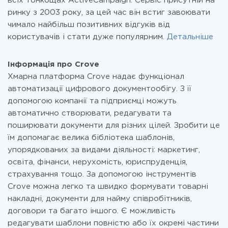
всіх тонкощах ActiveCampaign. Сервіс присутній на
ринку з 2003 року, за цей час він встиг завоювати
чимало найбільш позитивних відгуків від
користувачів і стати дуже популярним.
Детальніше
Інформація про Crove
Хмарна платформа Crove надає функціонал
автоматизації цифрового документообігу. З її
допомогою компанії та підприємці можуть
автоматично створювати, редагувати та
поширювати документи для різних цілей. Зробити це
їм допомагає велика бібліотека шаблонів,
упорядкованих за видами діяльності: маркетинг,
освіта, фінанси, нерухомість, юриспруденція,
страхування тощо. За допомогою інструментів
Crove можна легко та швидко формувати товарні
накладні, документи для найму співробітників,
договори та багато іншого. Є можливість
редагувати шаблони повністю або їх окремі частини