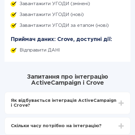
Завантажити УГОДИ (змінені)
Завантажити УГОДИ (нові)
Завантажити УГОДИ за етапом (нові)
Приймач даних: Crove, доступні дії:
Відправити ДАНІ
Запитання про інтеграцію
ActiveCampaign і Crove
Як відбувається інтеграція ActiveCampaign
і Crove?
Для початку потрібно
зареєструватися в ApiX-
Drive
Скільки часу потрібно на інтеграцію?
Вибираєте які дані передавати з ActiveCampaign
в Crove