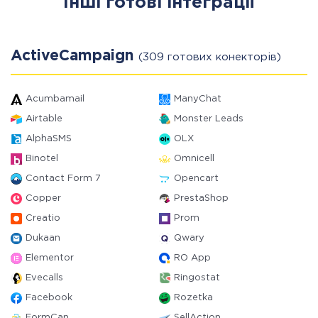
Інші готові інтеграції
ActiveCampaign
(309 готових конекторів)
Acumbamail
ManyChat
Airtable
Monster Leads
AlphaSMS
OLX
Binotel
Omnicell
Contact Form 7
Opencart
Copper
PrestaShop
Creatio
Prom
Dukaan
Qwary
Elementor
RO App
Evecalls
Ringostat
Facebook
Rozetka
FormCan
SellAction