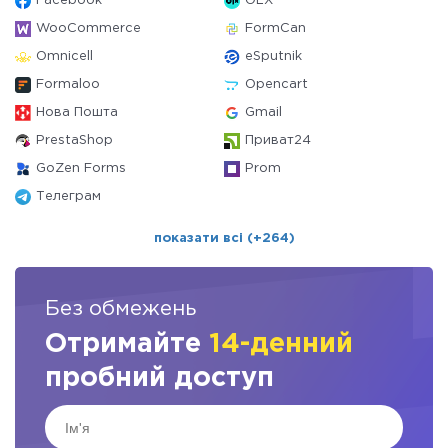
Facebook
OLX
WooCommerce
FormCan
Omnicell
eSputnik
Formaloo
Opencart
Нова Пошта
Gmail
PrestaShop
Приват24
GoZen Forms
Prom
Телеграм
показати всі (+264)
Без обмежень
Отримайте
14-денний
пробний доступ