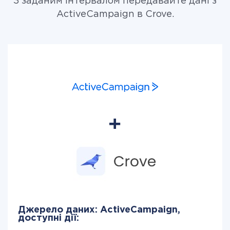
З заданим інтервалом передавайте дані з
ActiveCampaign в Crove.
Джерело даних: ActiveCampaign,
доступні дії: