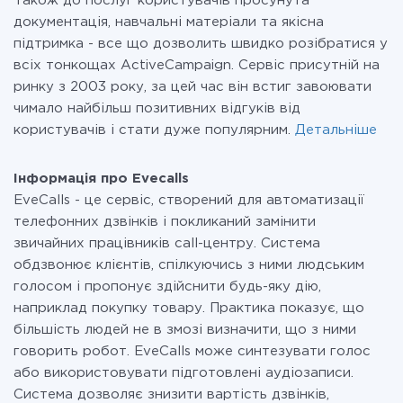
Також до послуг користувачів просунута
документація, навчальні матеріали та якісна
підтримка - все що дозволить швидко розібратися у
всіх тонкощах ActiveCampaign. Сервіс присутній на
ринку з 2003 року, за цей час він встиг завоювати
чимало найбільш позитивних відгуків від
користувачів і стати дуже популярним.
Детальніше
Інформація про Evecalls
EveCalls - це сервіс, створений для автоматизації
телефонних дзвінків і покликаний замінити
звичайних працівників call-центру. Система
обдзвонює клієнтів, спілкуючись з ними людським
голосом і пропонує здійснити будь-яку дію,
наприклад покупку товару. Практика показує, що
більшість людей не в змозі визначити, що з ними
говорить робот. EveCalls може синтезувати голос
або використовувати підготовлені аудіозаписи.
Система дозволяє знизити вартість дзвінків,