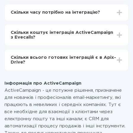
Для початку потрібно
зареєструватися в ApiX-
Drive
Скільки часу потрібно на інтеграцію?
Вибираєте які дані передавати з ActiveCampaign
в Evecalls
Залежно від системи, з якої ви будете робити
Включаєте автооновлення
інтеграцію, час налаштування може відрізнятися і
Тепер дані будуть автоматично передаватися з
Скільки коштує інтеграція ActiveCampaign
становити від 5-ти до 30-хвилин. У середньому
ActiveCampaign в Evecalls
з Evecalls?
налаштування займає 10-15 хвилин.
За саму інтеграцію нічого платити не потрібно і на
всіх тарифах доступний повністю весь функціонал.
Скільки всього готових інтеграцій є в Apix-
Ви оплачуєте лише кількість даних, які за фактом
Drive?
передаються з однієї вашої системи в іншу через
наш сервіс. Якщо у вас кількість даних в місяць
На даний час у нас готово 400+ інтеграцій крім
невелика, можете сміливо користуватися
ActiveCampaign і Evecalls
безкоштовним тарифом або перейти на платний,
Інформація про ActiveCampaign
при необхідності. Детальніше про
тарифи
.
ActiveCampaign - це потужне рішення, призначене
для новачків і професіоналів email-маркетингу, які
працюють в невеликих і середніх компаніях. Тут є
все необхідне для взаємодії з клієнтами через
електронну пошту та інші канали; є CRM для
автоматизації процесу продажів і інші інструменти.