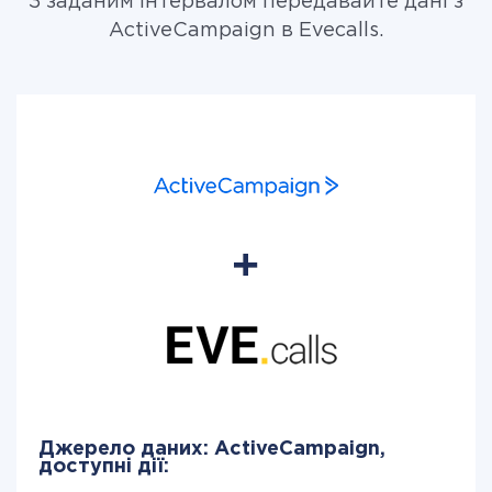
З заданим інтервалом передавайте дані з
ActiveCampaign в Evecalls.
Джерело даних: ActiveCampaign,
доступні дії: