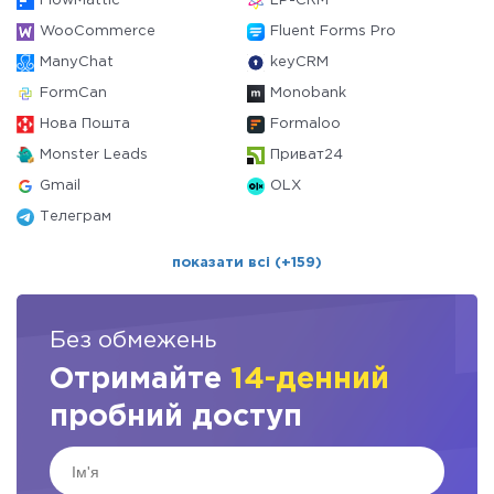
FlowMattic
LP-CRM
WooCommerce
Fluent Forms Pro
ManyChat
keyCRM
FormCan
Monobank
Нова Пошта
Formaloo
Monster Leads
Приват24
Gmail
OLX
Телеграм
показати всі (+159)
Без обмежень
Отримайте
14-денний
пробний доступ