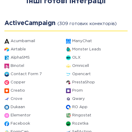
Інші готові інтеграції
ActiveCampaign
(309 готових конекторів)
Acumbamail
ManyChat
Airtable
Monster Leads
AlphaSMS
OLX
Binotel
Omnicell
Contact Form 7
Opencart
Copper
PrestaShop
Creatio
Prom
Crove
Qwary
Dukaan
RO App
Elementor
Ringostat
Facebook
Rozetka
FormCan
SellAction