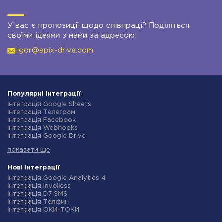
У вас є пропозиції щодо співпраці? Поділіться
своїми ідеями з нами за адресою:
igor@apix-drive.com
Популярні інтеграції
Інтеграція Google Sheets
Інтеграція Телеграм
Інтеграція Facebook
Інтеграція Webhooks
Інтеграція Google Drive
Інтеграція Opencart
показати ще
Інтеграція Gmail
Інтеграція Нова Пошта
Інтеграція Rozetka
Нові інтеграції
Інтеграція OpenAI (ChatGPT)
Інтеграція Google Analytics 4
Інтеграція Binotel
Інтеграція Invoiless
Інтеграція Prom
Інтеграція D7 SMS
Інтеграція Приват24
Інтеграція Телфин
Інтеграція OLX
Інтеграція ОКИ-ТОКИ
Інтеграція TurboSMS
Інтеграція Finmap