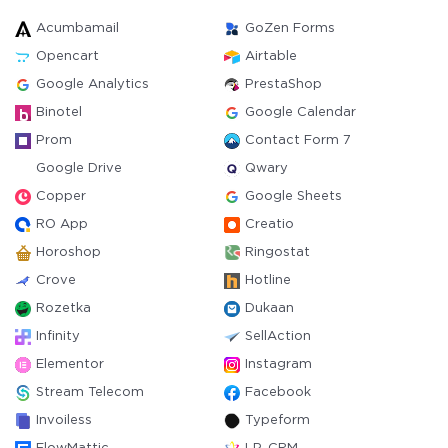
Acumbamail
GoZen Forms
Opencart
Airtable
Google Analytics
PrestaShop
Binotel
Google Calendar
Prom
Contact Form 7
Google Drive
Qwary
Copper
Google Sheets
RO App
Creatio
Horoshop
Ringostat
Crove
Hotline
Rozetka
Dukaan
Infinity
SellAction
Elementor
Instagram
Stream Telecom
Facebook
Invoiless
Typeform