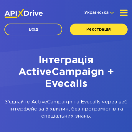
Українська
Вхід
Реєстрація
Інтеграція
ActiveCampaign +
Evecalls
З'єднайте
ActiveCampaign
та
Evecalls
через веб
інтерфейс за 5 хвилин, без програмістів та
спеціальних знань.