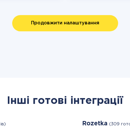
Продовжити налаштування
Інші готові інтеграції
Rozetka
ів)
(309 гот