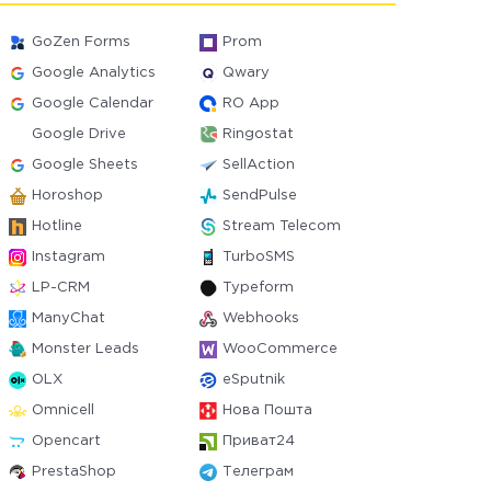
GoZen Forms
Prom
Google Analytics
Qwary
Google Calendar
RO App
Google Drive
Ringostat
Google Sheets
SellAction
Horoshop
SendPulse
Hotline
Stream Telecom
Instagram
TurboSMS
LP-CRM
Typeform
ManyChat
Webhooks
Monster Leads
WooCommerce
OLX
eSputnik
Omnicell
Нова Пошта
Opencart
Приват24
PrestaShop
Телеграм