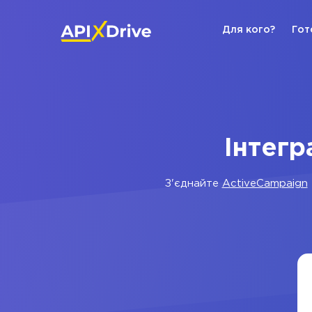
Для кого?
Гот
Інтегр
З'єднайте
ActiveCampaign