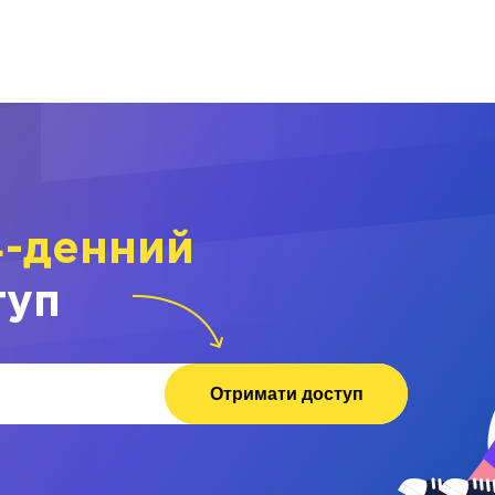
4-денний
туп
Отримати доступ