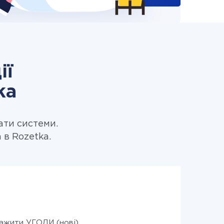
ії
ka
ати системи.
 в Rozetka.
ажити УГОДИ (нові)