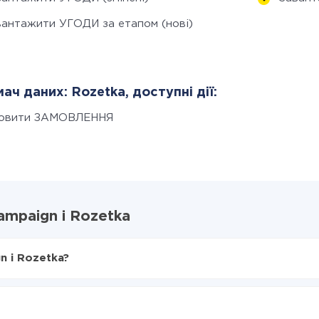
вантажити УГОДИ за етапом (нові)
ач даних: Rozetka, доступні дії:
овити ЗАМОВЛЕННЯ
ampaign і Rozetka
n і Rozetka?
X-Drive
aign в Rozetka