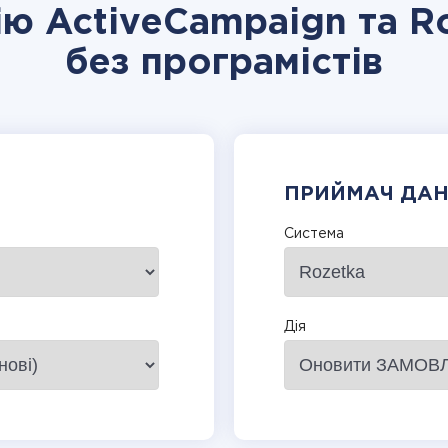
ію ActiveCampaign та R
без програмістів
ПРИЙМАЧ ДА
Система
Дія