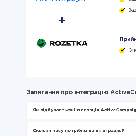
За
Прийм
Он
Запитання про інтеграцію ActiveC
Як відбувається інтеграція ActiveCampaig
Для початку потрібно
зареєструватися в Api
Вибираєте які дані передавати з ActiveCamp
Скільки часу потрібно на інтеграцію?
Включаєте автооновлення