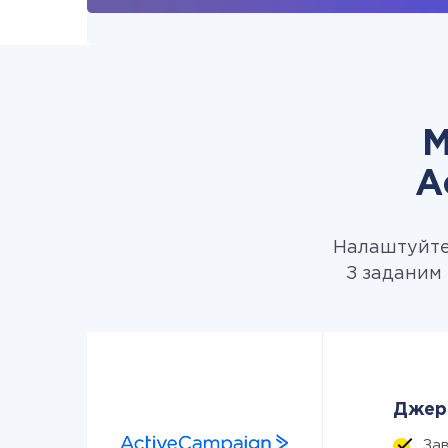
М
A
Налаштуйте 
З заданим 
Джере
За