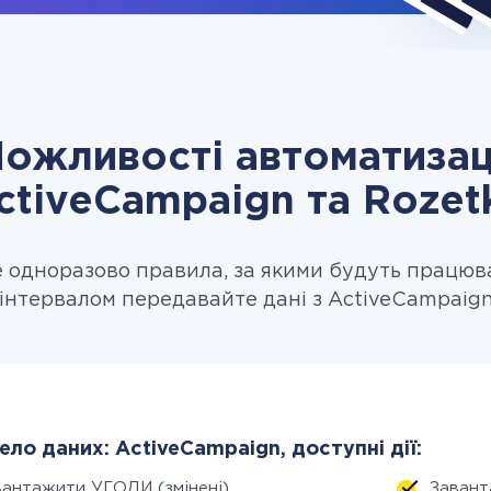
ожливості автоматизац
ctiveCampaign та Rozet
одноразово правила, за якими будуть працюв
інтервалом передавайте дані з ActiveCampaign
ло даних: ActiveCampaign, доступні дії:
вантажити УГОДИ (змінені)
Завант