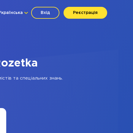
Українська
Вхід
Реєстрація
Rozetka
істів та спеціальних знань.