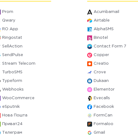
Prom
Acumbamail
Qwary
Airtable
RO App
AlphaSMS
Ringostat
Binotel
SellAction
Contact Form 7
SendPulse
Copper
Stream Telecom
Creatio
TurboSMS
Crove
Typeform
Dukaan
Webhooks
Elementor
WooCommerce
Evecalls
eSputnik
Facebook
Нова Пошта
FormCan
Приват24
Formaloo
Телеграм
Gmail