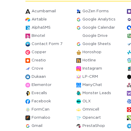
Acumbamail
GoZen Forms
Airtable
Google Analytics
AlphaSMS
Google Calendar
Binotel
Google Drive
Contact Form 7
Google Sheets
Copper
Horoshop
Creatio
Hotline
Crove
Instagram
Dukaan
LP-CRM
Elementor
ManyChat
Evecalls
Monster Leads
Facebook
OLX
FormCan
Omnicell
Formaloo
Opencart
Gmail
PrestaShop