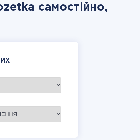
ozetka самостійно,
НИХ