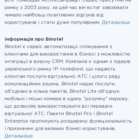
всіх тонкощах ActiveCampaign. Сервіс присутній на
ринку з 2003 року, за цей час він встиг завоювати
чимало найбільш позитивних відгуків від
користувачів і стати дуже популярним.
Детальніше
Інформація про Binotel
Binotel є сервіс автоматизації спілкування з
клієнтами для використання в бізнесі з можливістю
інтеграції в власну CRM. Компанія є одним з лідерів
українського ринку IP-телефонії, що надають
клієнтам послуги віртуальної АТС і цілого ряду
комунікаційних рішень. Binotel надає послуги,
об'єднані в кілька пакетів, Binotel Lite об'єднує
мобільні і міські номери в єдину "розумну" мережу,
що дозволяє використовувати всі переваги
віртуальної АТС. Пакети Binotel Pro і Binotel
Enterprise пропонують розширену функціональність
і призначені для великих бізнес-користувачів.
Детальніше