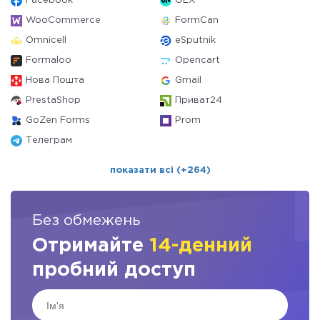
Facebook
OLX
WooCommerce
FormCan
Omnicell
eSputnik
Formaloo
Opencart
Нова Пошта
Gmail
PrestaShop
Приват24
GoZen Forms
Prom
Телеграм
показати всі (+264)
Без обмежень
Отримайте
14-денний
пробний доступ