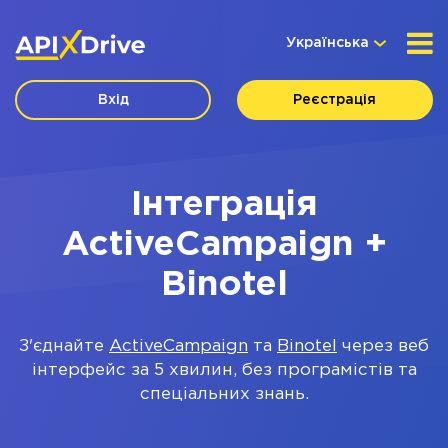
Українська
Вхід
Реєстрація
Інтеграція
ActiveCampaign +
Binotel
З'єднайте
ActiveCampaign
та
Binotel
через веб
інтерфейс за 5 хвилин, без програмістів та
спеціальних знань.