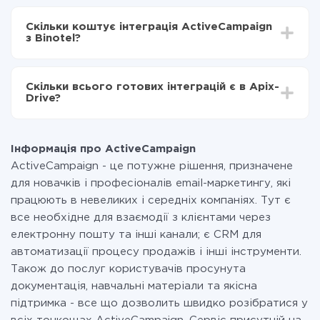
Залежно від системи, з якої ви будете робити
Включаєте автооновлення
інтеграцію, час налаштування може відрізнятися і
Тепер дані будуть автоматично передаватися з
Скільки коштує інтеграція ActiveCampaign
становити від 5-ти до 30-хвилин. У середньому
ActiveCampaign в Binotel
з Binotel?
налаштування займає 10-15 хвилин.
За саму інтеграцію нічого платити не потрібно і на
всіх тарифах доступний повністю весь функціонал.
Скільки всього готових інтеграцій є в Apix-
Ви оплачуєте лише кількість даних, які за фактом
Drive?
передаються з однієї вашої системи в іншу через
наш сервіс. Якщо у вас кількість даних в місяць
На даний час у нас готово 400+ інтеграцій крім
невелика, можете сміливо користуватися
ActiveCampaign і Binotel
безкоштовним тарифом або перейти на платний,
Інформація про ActiveCampaign
при необхідності. Детальніше про
тарифи
.
ActiveCampaign - це потужне рішення, призначене
для новачків і професіоналів email-маркетингу, які
працюють в невеликих і середніх компаніях. Тут є
все необхідне для взаємодії з клієнтами через
електронну пошту та інші канали; є CRM для
автоматизації процесу продажів і інші інструменти.
Також до послуг користувачів просунута
документація, навчальні матеріали та якісна
підтримка - все що дозволить швидко розібратися у