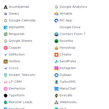
Acumbamail
Google Analytics
Qwary
Airtable
Google Calendar
RO App
AlphaSMS
Google Drive
Ringostat
Contact Form 7
Google Sheets
Rozetka
Copper
Horoshop
SellAction
Creatio
Hotline
SendPulse
Crove
Instagram
Stream Telecom
Dukaan
LP-CRM
TurboSMS
Elementor
ManyChat
Typeform
Evecalls
Monster Leads
Webhooks