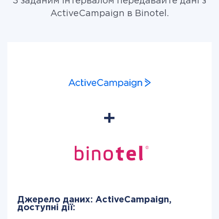
З заданим інтервалом передавайте дані з
ActiveCampaign в Binotel.
Джерело даних: ActiveCampaign,
доступні дії: