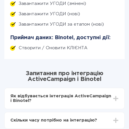
Завантажити УГОДИ (змінені)
Завантажити УГОДИ (нові)
Завантажити УГОДИ за етапом (нові)
Приймач даних: Binotel, доступні дії:
Створити / Оновити КЛІЄНТА
Запитання про інтеграцію
ActiveCampaign і Binotel
Як відбувається інтеграція ActiveCampaign
і Binotel?
Для початку потрібно
зареєструватися в ApiX-
Drive
Скільки часу потрібно на інтеграцію?
Вибираєте які дані передавати з ActiveCampaign
в Binotel