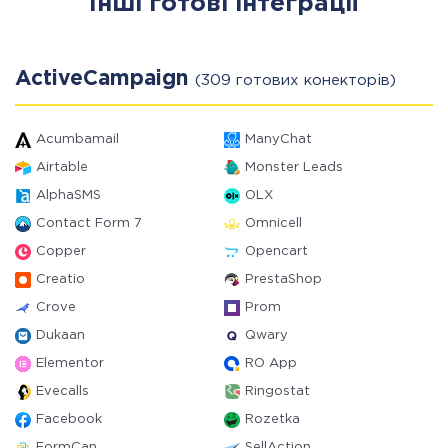
Інші готові інтеграції
ActiveCampaign
(309 готових конекторів)
Acumbamail
ManyChat
Airtable
Monster Leads
AlphaSMS
OLX
Contact Form 7
Omnicell
Copper
Opencart
Creatio
PrestaShop
Crove
Prom
Dukaan
Qwary
Elementor
RO App
Evecalls
Ringostat
Facebook
Rozetka
FormCan
SellAction