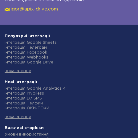
igor@apix-drive.com
Популярні інтеграції
Інтеграція Google Sheets
Інтеграція Телеграм
Інтеграція Facebook
Інтеграція Webhooks
Інтеграція Google Drive
Інтеграція Opencart
показати ще
Інтеграція Gmail
Інтеграція Нова Пошта
Інтеграція Rozetka
Нові інтеграції
Інтеграція OpenAI (ChatGPT)
Інтеграція Google Analytics 4
Інтеграція Binotel
Інтеграція Invoiless
Інтеграція Prom
Інтеграція D7 SMS
Інтеграція Приват24
Інтеграція Телфин
Інтеграція OLX
Інтеграція ОКИ-ТОКИ
Інтеграція TurboSMS
Інтеграція Finmap
Інтеграція SendPulse
показати ще
Інтеграція Microsoft Dynamics 365
Інтеграція Horoshop
Інтеграція BulkGate
Інтеграція Stream Telecom
Інтеграція TxtSync
Важливі сторінки
Інтеграція Instagram
Інтеграція Wire2Air
Умови використання
Інтеграція Google Analytics
Інтеграція Corezoid