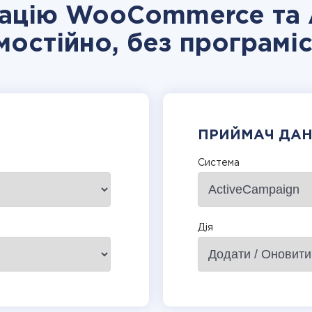
грацію WooCommerce та 
мостійно, без програміс
ПРИЙМАЧ ДА
Система
Дія