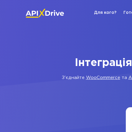
Для кого?
Гот
Інтеграці
З'єднайте
WooCommerce
та
A