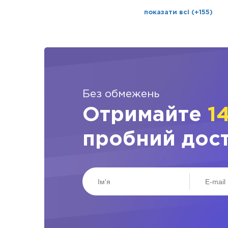
показати всі (+155)
Без обмежень
Отримайте
1
пробний дос