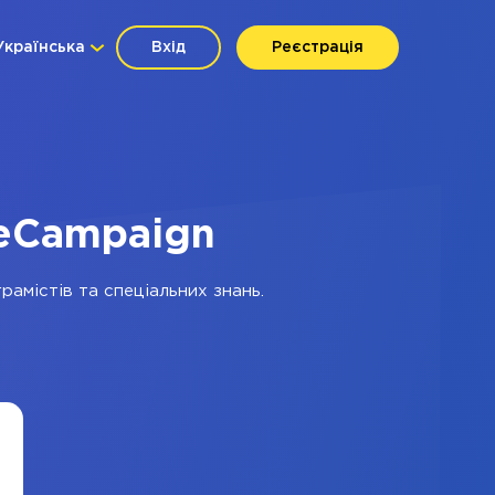
Українська
Вхід
Реєстрація
veCampaign
рамістів та спеціальних знань.