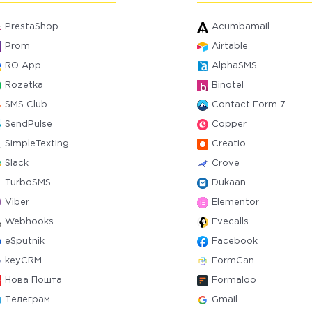
PrestaShop
Acumbamail
Prom
Airtable
RO App
AlphaSMS
Rozetka
Binotel
SMS Club
Contact Form 7
SendPulse
Copper
SimpleTexting
Creatio
Slack
Crove
TurboSMS
Dukaan
Viber
Elementor
Webhooks
Evecalls
eSputnik
Facebook
keyCRM
FormCan
Нова Пошта
Formaloo
Телеграм
Gmail