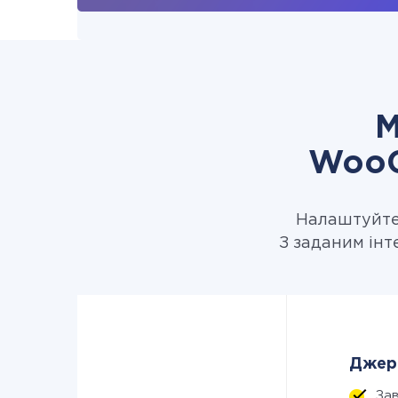
М
WooC
Налаштуйте 
З заданим ін
Джере
За