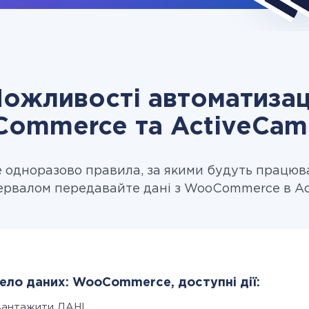
ожливості автоматизац
ommerce та ActiveCam
одноразово правила, за якими будуть працюв
тервалом передавайте дані з WooCommerce в Ac
ло даних: WooCommerce, доступні дії:
вантажити ДАНІ