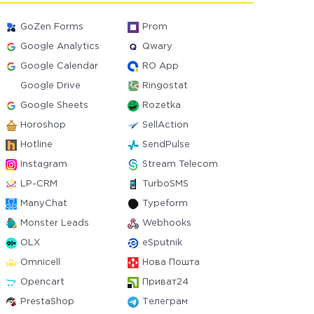
GoZen Forms
Prom
Google Analytics
Qwary
Google Calendar
RO App
Google Drive
Ringostat
Google Sheets
Rozetka
Horoshop
SellAction
Hotline
SendPulse
Instagram
Stream Telecom
LP-CRM
TurboSMS
ManyChat
Typeform
Monster Leads
Webhooks
OLX
eSputnik
Omnicell
Нова Пошта
Opencart
Приват24
PrestaShop
Телеграм