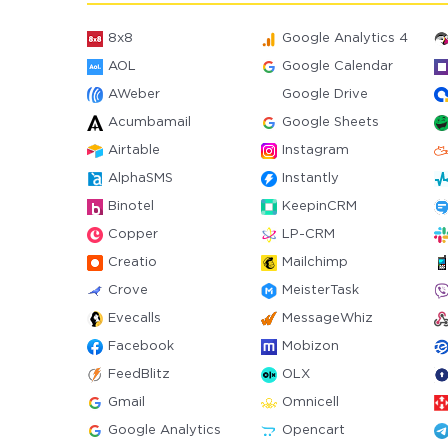
8x8
Google Analytics 4
AOL
Google Calendar
AWeber
Google Drive
Acumbamail
Google Sheets
Airtable
Instagram
AlphaSMS
Instantly
Binotel
KeepinCRM
Copper
LP-CRM
Creatio
Mailchimp
Crove
MeisterTask
Evecalls
MessageWhiz
Facebook
Mobizon
FeedBlitz
OLX
Gmail
Omnicell
Google Analytics
Opencart