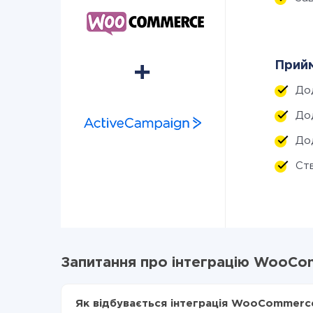
Прийм
До
До
До
Ст
Запитання про інтеграцію WooCo
Як відбувається інтеграція WooCommerce