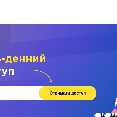
4-денний
туп
Отримати доступ