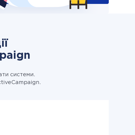
ії
paign
ати системи.
tiveCampaign.