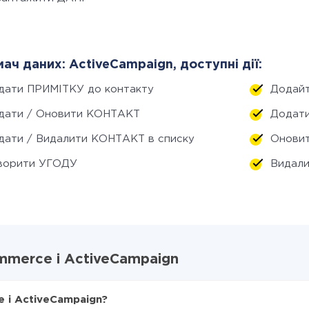
ач даних: ActiveCampaign, доступні дії:
дати ПРИМІТКУ до контакту
Додайт
дати / Оновити КОНТАКТ
Додати
дати / Видалити КОНТАКТ в списку
Онови
ворити УГОДУ
Видал
mmerce і ActiveCampaign
 і ActiveCampaign?