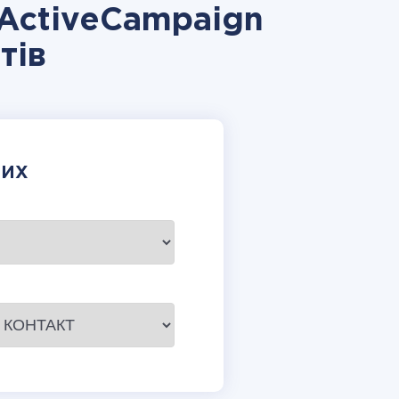
ActiveCampaign
тів
НИХ