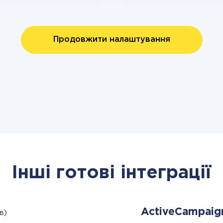
Продовжити налаштування
Інші готові інтеграції
ActiveCampai
в)