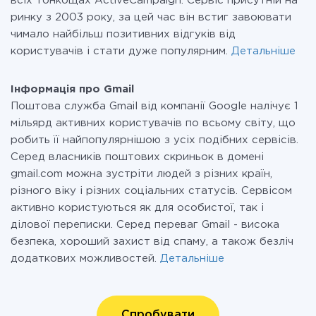
всіх тонкощах ActiveCampaign. Сервіс присутній на
ринку з 2003 року, за цей час він встиг завоювати
чимало найбільш позитивних відгуків від
користувачів і стати дуже популярним.
Детальніше
Інформація про Gmail
Поштова служба Gmail від компанії Google налічує 1
мільярд активних користувачів по всьому світу, що
робить її найпопулярнішою з усіх подібних сервісів.
Серед власників поштових скриньок в домені
gmail.com можна зустріти людей з різних країн,
різного віку і різних соціальних статусів. Сервісом
активно користуються як для особистої, так і
ділової переписки. Серед переваг Gmail - висока
безпека, хороший захист від спаму, а також безліч
додаткових можливостей.
Детальніше
Спробувати