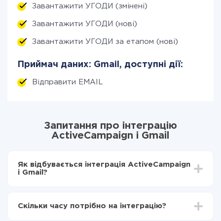
Завантажити УГОДИ (змінені)
Завантажити УГОДИ (нові)
Завантажити УГОДИ за етапом (нові)
Приймач даних: Gmail, доступні дії:
Відправити EMAIL
Запитання про інтеграцію
ActiveCampaign і Gmail
Як відбувається інтеграція ActiveCampaign
і Gmail?
Для початку потрібно
зареєструватися в ApiX-
Drive
Скільки часу потрібно на інтеграцію?
Вибираєте які дані передавати з ActiveCampaign
в Gmail