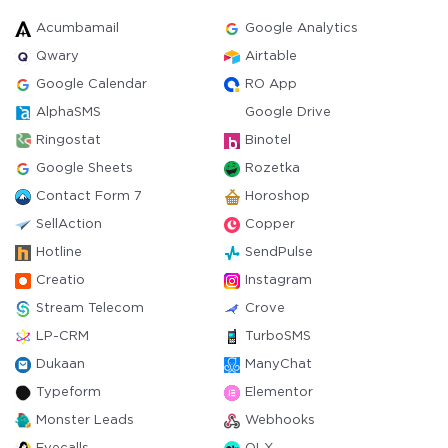
Acumbamail
Google Analytics
Qwary
Airtable
Google Calendar
RO App
AlphaSMS
Google Drive
Ringostat
Binotel
Google Sheets
Rozetka
Contact Form 7
Horoshop
SellAction
Copper
Hotline
SendPulse
Creatio
Instagram
Stream Telecom
Crove
LP-CRM
TurboSMS
Dukaan
ManyChat
Typeform
Elementor
Monster Leads
Webhooks