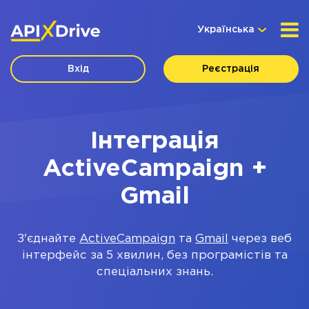
Українська
Вхід
Реєстрація
Інтеграція
ActiveCampaign +
Gmail
З'єднайте
ActiveCampaign
та
Gmail
через веб
інтерфейс за 5 хвилин, без програмістів та
спеціальних знань.