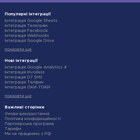
Популярні інтеграції
Інтеграція Google Sheets
Інтеграція Телеграм
Інтеграція Facebook
Інтеграція Webhooks
Інтеграція Google Drive
Інтеграція Opencart
показати ще
Інтеграція Gmail
Інтеграція Нова Пошта
Інтеграція Rozetka
Нові інтеграції
Інтеграція OpenAI (ChatGPT)
Інтеграція Google Analytics 4
Інтеграція Binotel
Інтеграція Invoiless
Інтеграція Prom
Інтеграція D7 SMS
Інтеграція Приват24
Інтеграція Телфин
Інтеграція OLX
Інтеграція ОКИ-ТОКИ
Інтеграція TurboSMS
Інтеграція Finmap
Інтеграція SendPulse
показати ще
Інтеграція Microsoft Dynamics 365
Інтеграція Horoshop
Інтеграція BulkGate
Інтеграція Stream Telecom
Інтеграція TxtSync
Важливі сторінки
Інтеграція Instagram
Інтеграція Wire2Air
Умови використання
Інтеграція Google Analytics
Інтеграція Corezoid
Політика конфіденційності
Інтеграція Creatio
Інтеграція Infobip
Партнерська програма
Інтеграція Ringostat
Інтеграція Instasent
Тарифи
Інтеграція Google Calendar
Інтеграція AtomPark
Ми не працюємо з РФ
Інтеграція Airtable
Інтеграція TXTImpact
Політика повернення коштів