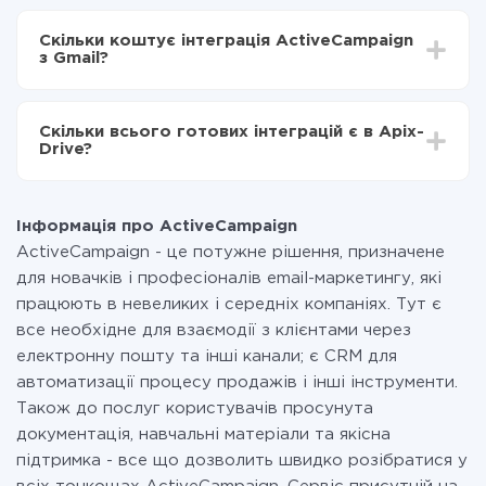
Залежно від системи, з якої ви будете робити
Включаєте автооновлення
інтеграцію, час налаштування може відрізнятися і
Тепер дані будуть автоматично передаватися з
Скільки коштує інтеграція ActiveCampaign
становити від 5-ти до 30-хвилин. У середньому
ActiveCampaign в Gmail
з Gmail?
налаштування займає 10-15 хвилин.
За саму інтеграцію нічого платити не потрібно і на
всіх тарифах доступний повністю весь функціонал.
Скільки всього готових інтеграцій є в Apix-
Ви оплачуєте лише кількість даних, які за фактом
Drive?
передаються з однієї вашої системи в іншу через
наш сервіс. Якщо у вас кількість даних в місяць
На даний час у нас готово 400+ інтеграцій крім
невелика, можете сміливо користуватися
ActiveCampaign і Gmail
безкоштовним тарифом або перейти на платний,
Інформація про ActiveCampaign
при необхідності. Детальніше про
тарифи
.
ActiveCampaign - це потужне рішення, призначене
для новачків і професіоналів email-маркетингу, які
працюють в невеликих і середніх компаніях. Тут є
все необхідне для взаємодії з клієнтами через
електронну пошту та інші канали; є CRM для
автоматизації процесу продажів і інші інструменти.
Також до послуг користувачів просунута
документація, навчальні матеріали та якісна
підтримка - все що дозволить швидко розібратися у