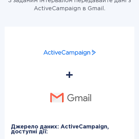
З заданим інтервалом передавайте дані з
ActiveCampaign в Gmail.
Джерело даних: ActiveCampaign,
доступні дії: