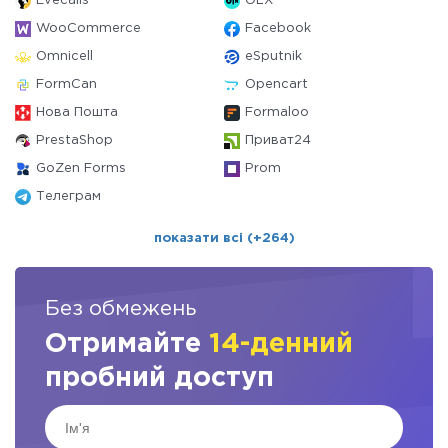
Evecalls
OLX
WooCommerce
Facebook
Omnicell
eSputnik
FormCan
Opencart
Нова Пошта
Formaloo
PrestaShop
Приват24
GoZen Forms
Prom
Телеграм
показати всі (+264)
Без обмежень
Отримайте
14-денний
пробний доступ