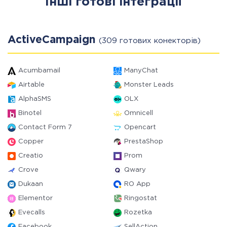
Інші готові інтеграції
ActiveCampaign
(309 готових конекторів)
Acumbamail
ManyChat
Airtable
Monster Leads
AlphaSMS
OLX
Binotel
Omnicell
Contact Form 7
Opencart
Copper
PrestaShop
Creatio
Prom
Crove
Qwary
Dukaan
RO App
Elementor
Ringostat
Evecalls
Rozetka
Facebook
SellAction