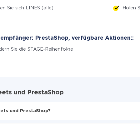
en Sie sich LINES (alle)
Holen S
empfänger: PrestaShop, verfügbare Aktionen::
ern Sie die STAGE-Reihenfolge
eets und PrestaShop
eets und PrestaShop?
en
 PrestaShop zu übertragen
le Sheets auf PrestaShop übertragen