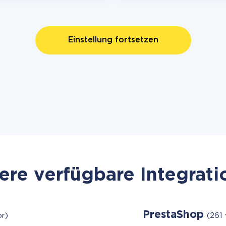
Einstellung fortsetzen
re verfügbare Integrat
PrestaShop
r)
(261