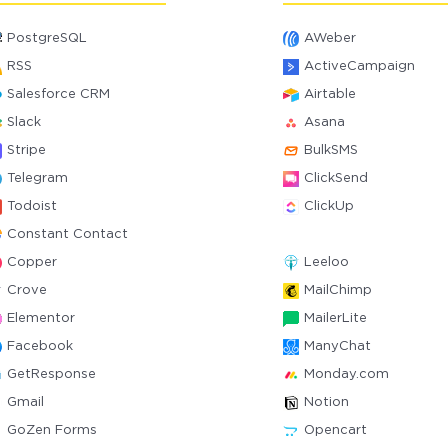
PostgreSQL
AWeber
RSS
ActiveCampaign
Salesforce CRM
Airtable
Slack
Asana
Stripe
BulkSMS
Telegram
ClickSend
Todoist
ClickUp
Constant Contact
Copper
Leeloo
Crove
MailChimp
Elementor
MailerLite
Facebook
ManyChat
GetResponse
Monday.com
Gmail
Notion
GoZen Forms
Opencart