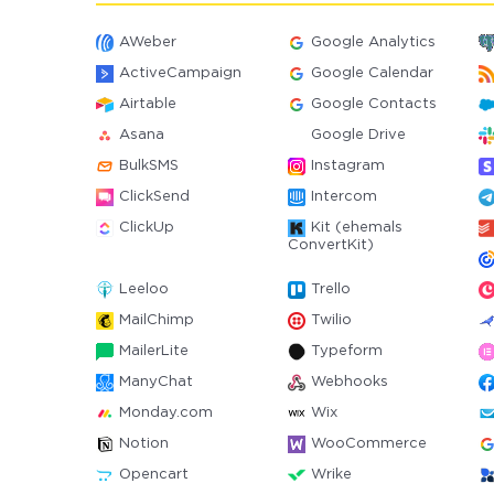
AWeber
Google Analytics
ActiveCampaign
Google Calendar
Airtable
Google Contacts
Asana
Google Drive
BulkSMS
Instagram
ClickSend
Intercom
ClickUp
Kit (ehemals
ConvertKit)
Leeloo
Trello
MailChimp
Twilio
MailerLite
Typeform
ManyChat
Webhooks
Monday.com
Wix
Notion
WooCommerce
Opencart
Wrike