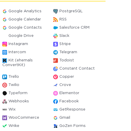
Google Analytics
PostgreSQL
Google Calendar
RSS
Google Contacts
Salesforce CRM
Google Drive
Slack
Instagram
Stripe
Intercom
Telegram
Kit (ehemals
Todoist
ConvertKit)
Constant Contact
Trello
Copper
Twilio
Crove
Typeform
Elementor
Webhooks
Facebook
Wix
GetResponse
WooCommerce
Gmail
Wrike
GoZen Forms