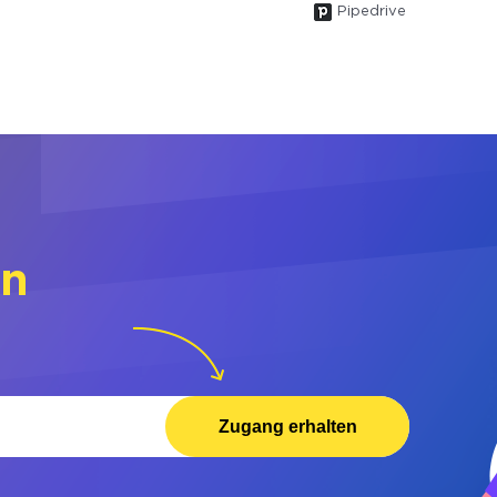
Pipedrive
rn
Zugang erhalten