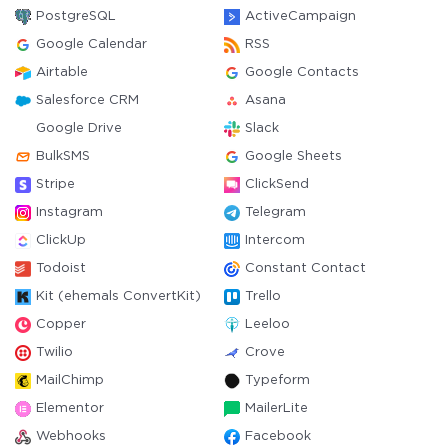
PostgreSQL
ActiveCampaign
Google Calendar
RSS
Airtable
Google Contacts
Salesforce CRM
Asana
Google Drive
Slack
BulkSMS
Google Sheets
Stripe
ClickSend
Instagram
Telegram
ClickUp
Intercom
Todoist
Constant Contact
Kit (ehemals ConvertKit)
Trello
Copper
Leeloo
Twilio
Crove
MailChimp
Typeform
Elementor
MailerLite
Webhooks
Facebook