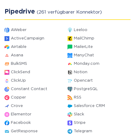
Pipedrive
(261 verfügbarer Konnektor)
AWeber
Leeloo
ActiveCampaign
MailChimp
Airtable
MailerLite
Asana
ManyChat
BulkSMS
Monday.com
ClickSend
Notion
ClickUp
Opencart
Constant Contact
PostgreSQL
Copper
RSS
Crove
Salesforce CRM
Elementor
Slack
Facebook
Stripe
GetResponse
Telegram