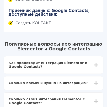
Приемник данных: Google Contacts,
доступные действия:
Создать КОНТАКТ
Популярные вопросы про интеграцию
Elementor и Google Contacts
Как происходит интеграция Elementor и
Google Contacts?
Для начала нужно
зарегистрироваться в ApiX-
Drive
Сколько времени нужно на интеграцию?
Выбираете какие данные передавать из
Elementor в Google Contacts
В зависимости от системы, с которой вы будете
Включаете автообновление
делать интеграцию, время настройки может
Теперь данные будут автоматически
Сколько стоит интеграция Elementor с
отличаться и составлять от 5-ти до 30-минут. В
передаваться из Elementor в Google Contacts
Google Contacts?
среднем настройка занимает 10-15 минут.