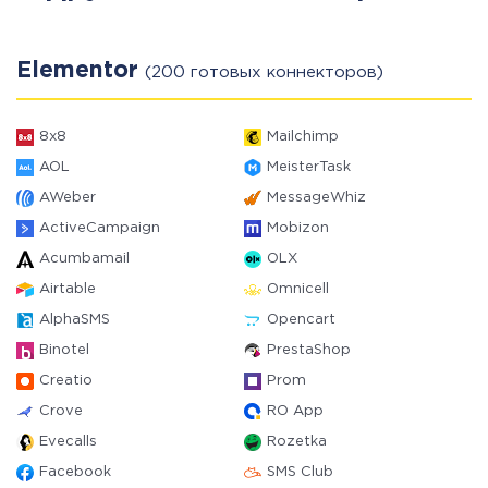
Elementor
(200 готовых коннекторов)
8x8
Mailchimp
AOL
MeisterTask
AWeber
MessageWhiz
ActiveCampaign
Mobizon
Acumbamail
OLX
Airtable
Omnicell
AlphaSMS
Opencart
Binotel
PrestaShop
Creatio
Prom
Crove
RO App
Evecalls
Rozetka
Facebook
SMS Club