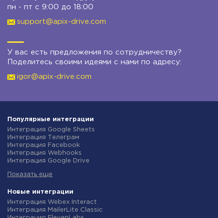
пн - пт с 9:00 до 18:00
support@apix-drive.com
У вас есть предложения по сотрудничеству?
Поделитесь своими идеями с нами по адресу:
igor@apix-drive.com
Популярные интеграции
Интеграция Google Sheets
Интеграция Телеграм
Интеграция Facebook
Интеграция Webhooks
Интеграция Google Drive
Интеграция Opencart
Показать еще
Интеграция Gmail
Интеграция Rozetka
Интеграция Новая Почта
Новые интеграции
Интеграция Binotel
Интеграция Webex Interact
Интеграция OpenAI (ChatGPT)
Интеграция MailerLite Classic
Интеграция Prom
Интеграция ElevenLabs