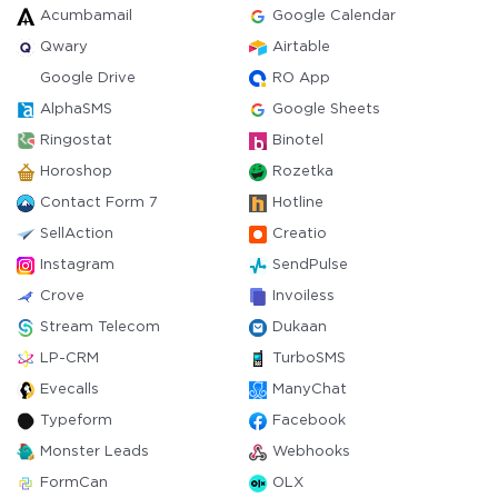
Acumbamail
Google Calendar
Qwary
Airtable
Google Drive
RO App
AlphaSMS
Google Sheets
Ringostat
Binotel
Horoshop
Rozetka
Contact Form 7
Hotline
SellAction
Creatio
Instagram
SendPulse
Crove
Invoiless
Stream Telecom
Dukaan
LP-CRM
TurboSMS
Evecalls
ManyChat
Typeform
Facebook
Monster Leads
Webhooks
FormCan
OLX