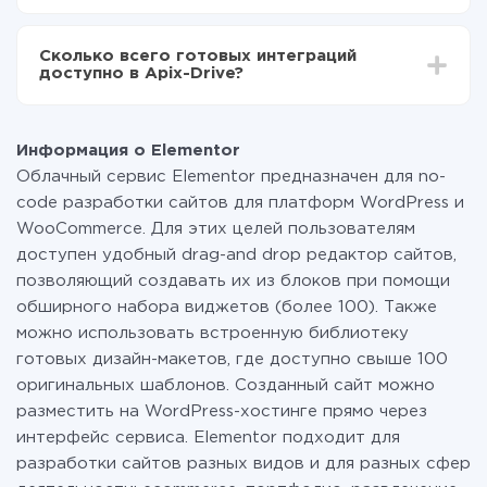
За саму интеграцию ничего платить не нужно и на
всех тарифах доступен полностью весь
Сколько всего готовых интеграций
функционал. Вы оплачиваете только количество
доступно в Apix-Drive?
данных, которые по факту передаются из одной
вашей системы в другую через наш сервис. Если у
На данный момент у нас готово 400+ интеграций
вас количество данных в месяц небольшое, можете
помимо Elementor и Google Contacts
смело пользоваться бесплатным тарифом или
Информация о Elementor
перейти на платный, при необходимости. Подробнее
Облачный сервис Elementor предназначен для no-
о
тарифах
.
code разработки сайтов для платформ WordPress и
WooCommerce. Для этих целей пользователям
доступен удобный drag-and drop редактор сайтов,
позволяющий создавать их из блоков при помощи
обширного набора виджетов (более 100). Также
можно использовать встроенную библиотеку
готовых дизайн-макетов, где доступно свыше 100
оригинальных шаблонов. Созданный сайт можно
разместить на WordPress-хостинге прямо через
интерфейс сервиса. Elementor подходит для
разработки сайтов разных видов и для разных сфер