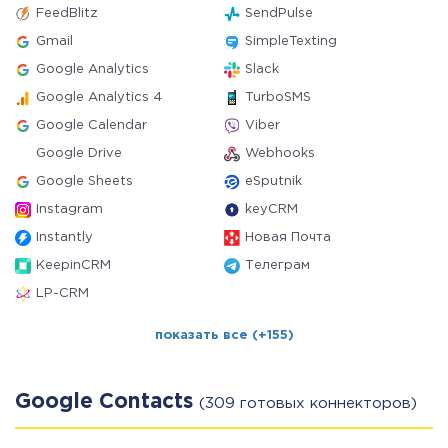
FeedBlitz
SendPulse
Gmail
SimpleTexting
Google Analytics
Slack
Google Analytics 4
TurboSMS
Google Calendar
Viber
Google Drive
Webhooks
Google Sheets
eSputnik
Instagram
keyCRM
Instantly
Новая Почта
KeepinCRM
Телеграм
LP-CRM
показать все (+155)
Google Contacts
(309 готовых коннекторов)