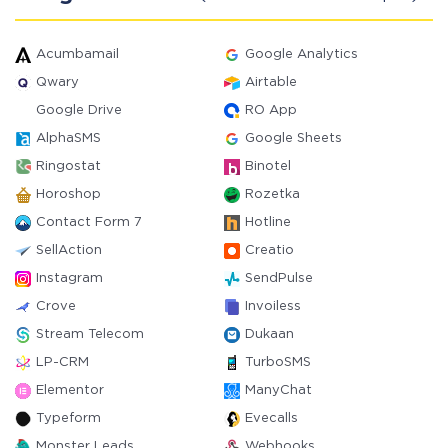
Acumbamail
Google Analytics
Qwary
Airtable
Google Drive
RO App
AlphaSMS
Google Sheets
Ringostat
Binotel
Horoshop
Rozetka
Contact Form 7
Hotline
SellAction
Creatio
Instagram
SendPulse
Crove
Invoiless
Stream Telecom
Dukaan
LP-CRM
TurboSMS
Elementor
ManyChat
Typeform
Evecalls
Monster Leads
Webhooks