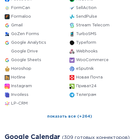
FormCan
SellAction
Formaloo
SendPulse
Gmail
Stream Telecom
GoZen Forms
TurboSMS
Google Analytics
Typeform
Google Drive
Webhooks
Google Sheets
WooCommerce
Horoshop
eSputnik
Hotline
Новая Почта
Instagram
Приват24
Invoiless
Телеграм
LP-CRM
показать все (+264)
Google Calendar
(309 готовых коннекторов)