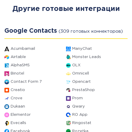
Другие готовые интеграции
Google Contacts
(309 готовых коннекторов)
Acumbamail
ManyChat
Airtable
Monster Leads
AlphaSMS
OLX
Binotel
Omnicell
Contact Form 7
Opencart
Creatio
PrestaShop
Crove
Prom
Dukaan
Qwary
Elementor
RO App
Evecalls
Ringostat
Facebook
Rozetka