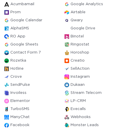
Acumbamail
Google Analytics
Prom
Airtable
Google Calendar
Qwary
AlphaSMS
Google Drive
RO App
Binotel
Google Sheets
Ringostat
Contact Form 7
Horoshop
Rozetka
Creatio
Hotline
SellAction
Crove
Instagram
SendPulse
Dukaan
Invoiless
Stream Telecom
Elementor
LP-CRM
TurboSMS
Evecalls
ManyChat
Webhooks
Facebook
Monster Leads