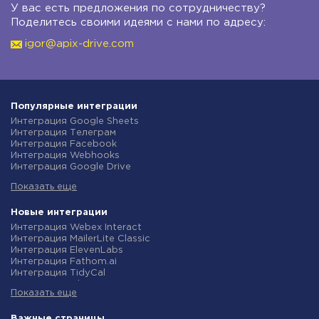
У вас есть предложения по сотрудничеству?
Поделитесь своими идеями с нами по адресу:
igor@apix-drive.com
Популярные интеграции
Интеграция Google Sheets
Интеграция Телеграм
Интеграция Facebook
Интеграция Webhooks
Интеграция Google Drive
Интеграция Opencart
Показать еще
Интеграция Gmail
Интеграция Rozetka
Интеграция Новая Почта
Новые интеграции
Интеграция Binotel
Интеграция Webex Interact
Интеграция OpenAI (ChatGPT)
Интеграция MailerLite Classic
Интеграция Prom
Интеграция ElevenLabs
Интеграция Приват24
Интеграция Fathom.ai
Интеграция OLX
Интеграция TidyCal
Интеграция TurboSMS
Интеграция Olostep
Интеграция SendPulse
Показать еще
Интеграция Gist
Интеграция Horoshop
Интеграция Gyazo
Интеграция Stream Telecom
Интеграция Straico
Важные страницы