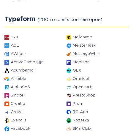
Typeform
(200 готовых коннекторов)
8x8
Mailchimp
AOL
MeisterTask
AWeber
MessageWhiz
ActiveCampaign
Mobizon
Acumbamail
OLX
Airtable
Omnicell
AlphaSMS
Opencart
Binotel
PrestaShop
Creatio
Prom
Crove
RO App
Evecalls
Rozetka
Facebook
SMS Club