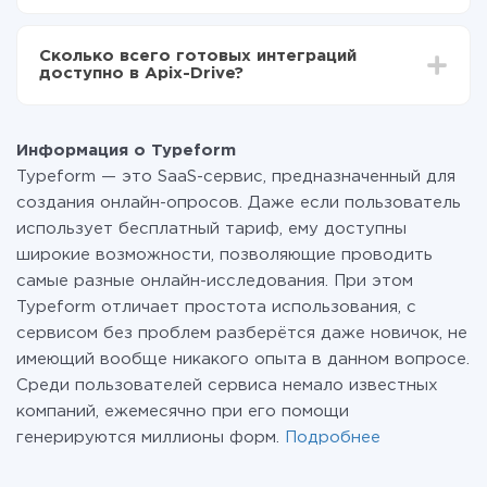
За саму интеграцию ничего платить не нужно и на
всех тарифах доступен полностью весь
Сколько всего готовых интеграций
функционал. Вы оплачиваете только количество
доступно в Apix-Drive?
данных, которые по факту передаются из одной
вашей системы в другую через наш сервис. Если у
На данный момент у нас готово 400+ интеграций
вас количество данных в месяц небольшое, можете
помимо Typeform и Google Contacts
смело пользоваться бесплатным тарифом или
Информация о Typeform
перейти на платный, при необходимости. Подробнее
Typeform — это SaaS-сервис, предназначенный для
о
тарифах
.
создания онлайн-опросов. Даже если пользователь
использует бесплатный тариф, ему доступны
широкие возможности, позволяющие проводить
самые разные онлайн-исследования. При этом
Typeform отличает простота использования, с
сервисом без проблем разберётся даже новичок, не
имеющий вообще никакого опыта в данном вопросе.
Среди пользователей сервиса немало известных
компаний, ежемесячно при его помощи
генерируются миллионы форм.
Подробнее