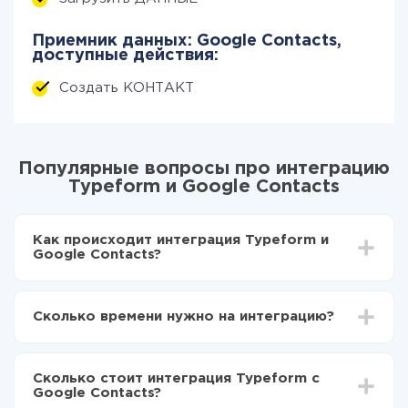
Приемник данных: Google Contacts,
доступные действия:
Создать КОНТАКТ
Популярные вопросы про интеграцию
Typeform и Google Contacts
Как происходит интеграция Typeform и
Google Contacts?
Для начала нужно
зарегистрироваться в ApiX-
Drive
Сколько времени нужно на интеграцию?
Выбираете какие данные передавать из
Typeform в Google Contacts
В зависимости от системы, с которой вы будете
Включаете автообновление
делать интеграцию, время настройки может
Теперь данные будут автоматически
Сколько стоит интеграция Typeform с
отличаться и составлять от 5-ти до 30-минут. В
передаваться из Typeform в Google Contacts
Google Contacts?
среднем настройка занимает 10-15 минут.