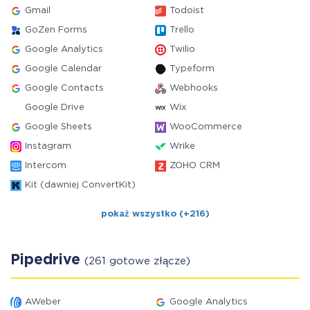
Gmail
Todoist
GoZen Forms
Trello
Google Analytics
Twilio
Google Calendar
Typeform
Google Contacts
Webhooks
Google Drive
Wix
Google Sheets
WooCommerce
Instagram
Wrike
Intercom
ZOHO CRM
Kit (dawniej ConvertKit)
pokaż wszystko (+216)
Pipedrive
(261 gotowe złącze)
AWeber
Google Analytics