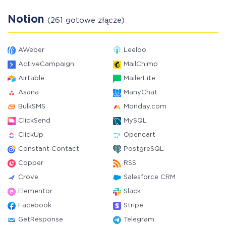
Notion
(261 gotowe złącze)
AWeber
Leeloo
ActiveCampaign
MailChimp
Airtable
MailerLite
Asana
ManyChat
BulkSMS
Monday.com
ClickSend
MySQL
ClickUp
Opencart
Constant Contact
PostgreSQL
Copper
RSS
Crove
Salesforce CRM
Elementor
Slack
Facebook
Stripe
GetResponse
Telegram