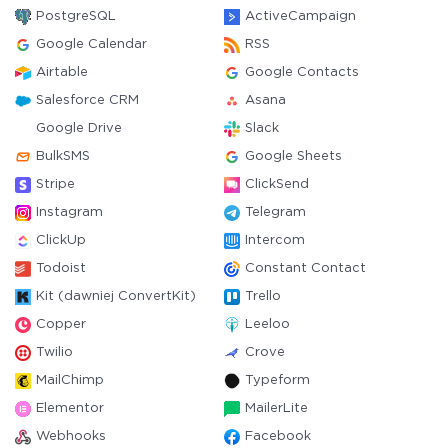
PostgreSQL
ActiveCampaign
Google Calendar
RSS
Airtable
Google Contacts
Salesforce CRM
Asana
Google Drive
Slack
BulkSMS
Google Sheets
Stripe
ClickSend
Instagram
Telegram
ClickUp
Intercom
Todoist
Constant Contact
Kit (dawniej ConvertKit)
Trello
Copper
Leeloo
Twilio
Crove
MailChimp
Typeform
Elementor
MailerLite
Webhooks
Facebook