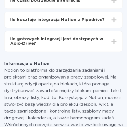
Ile czasu potrzebuje integracja?
Włącz aktualizację
Teraz dane będą automatycznie przesyłane z
W zależności od systemu, z którym będziesz
Notion do Pipedrive
integrować, czas konfiguracji może się różnić i wynosić
Ile kosztuje integracja Notion z Pipedrive?
od 5 do 30 minut. Konfiguracja zajmuje średnio 10-15
minut.
Za właśnie integrację nie musisz płacić nic, a cała
funkcjonalność jest dostępna we wszystkich taryfach.
Ile gotowych integracji jest dostępnych w
Płacisz tylko za ilość danych, która faktycznie jest
Apix-Drive?
przekazywana z jednego z Twoich systemów do
drugiego za pośrednictwem naszej usługi. Jeśli
W tej chwili zakończyliśmy 296+ integracji oprócz
dysponujesz niewielką ilością danych miesięcznie,
Notion i Pipedrive
możesz bezpiecznie skorzystać z darmowej taryfy lub
Informacja o Notion
w razie potrzeby przełączyć się na płatną. Więcej
Notion to platforma do zarządzania zadaniami i
informacji o
taryfach
.
projektami oraz organizowania pracy zespołowej. Ma
strukturę edycji opartą na blokach, która pomaga
dystrybuować zawartość między blokami pamięci: tekst,
linki, obrazy, listy, kod itp. Korzystając z Notion, możesz
stworzyć bazę wiedzy dla projektu (zespołu wiki), a
także zagnieżdżone i kontrolne listy, szablony mapy
drogowej i kalendarza, a także harmonogram zadań.
Wśród innych narzędzi serwisu warto zwrócić uwagę na