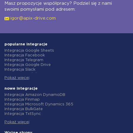
Masz propozycje współpracy? Podziel się z nami
swoimi pomysłami pod adresem:
igor@apix-drive.com
popularne integracje
Integracja Google Sheets
Integracja Facebook
Integracja Telegram
Integracja Google Drive
Integracja Slack
Integracja MailChimp
Pokaż więcej
Integracja Gmail
Integracja Trello
Integracja ClickUp
nowe integracje
Integracja Airtable
Integracja Amazon DynamoDB
Integracja Google Contacts
Integracja Finmap
Integracja OpenAI (ChatGPT)
Integracja Microsoft Dynamics 365
Integracja Instagram
Integracja BulkGate
Integracja ActiveCampaign
Integracja TxtSync
Integracja Typeform
Integracja Wire2Air
Integracja Salesforce CRM
Pokaż więcej
Integracja Corezoid
Integracja Monday.com
Integracja Infobip
Integracja Notion
Integracja Instasent
Ważne strony