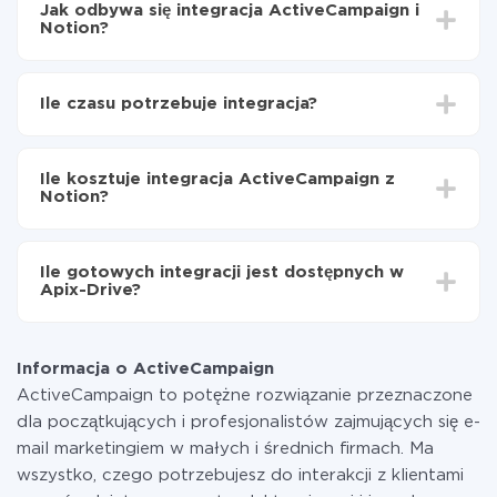
Jak odbywa się integracja ActiveCampaign i
Notion?
Najpierw
zarejestruj się w ApiX-Drive
Wybierz, jakie dane przenieść z ActiveCampaign do
Ile czasu potrzebuje integracja?
Notion
Włącz aktualizację
W zależności od systemu, z którym będziesz
Teraz dane będą automatycznie przesyłane z
integrować, czas konfiguracji może się różnić i wynosić
ActiveCampaign do Notion
Ile kosztuje integracja ActiveCampaign z
od 5 do 30 minut. Konfiguracja zajmuje średnio 10-15
Notion?
minut.
Za właśnie integrację nie musisz płacić nic, a cała
funkcjonalność jest dostępna we wszystkich taryfach.
Ile gotowych integracji jest dostępnych w
Płacisz tylko za ilość danych, która faktycznie jest
Apix-Drive?
przekazywana z jednego z Twoich systemów do
drugiego za pośrednictwem naszej usługi. Jeśli
W tej chwili zakończyliśmy 296+ integracji oprócz
dysponujesz niewielką ilością danych miesięcznie,
ActiveCampaign i Notion
możesz bezpiecznie skorzystać z darmowej taryfy lub
Informacja o ActiveCampaign
w razie potrzeby przełączyć się na płatną. Więcej
ActiveCampaign to potężne rozwiązanie przeznaczone
informacji o
taryfach
.
dla początkujących i profesjonalistów zajmujących się e-
mail marketingiem w małych i średnich firmach. Ma
wszystko, czego potrzebujesz do interakcji z klientami