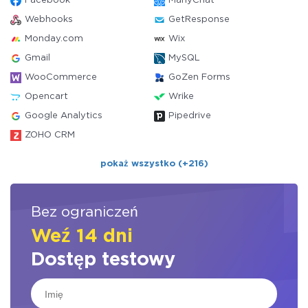
Facebook
ManyChat
Webhooks
GetResponse
Monday.com
Wix
Gmail
MySQL
WooCommerce
GoZen Forms
Opencart
Wrike
Google Analytics
Pipedrive
ZOHO CRM
pokaż wszystko (+216)
Bez ograniczeń
Weź 14 dni
Dostęp testowy