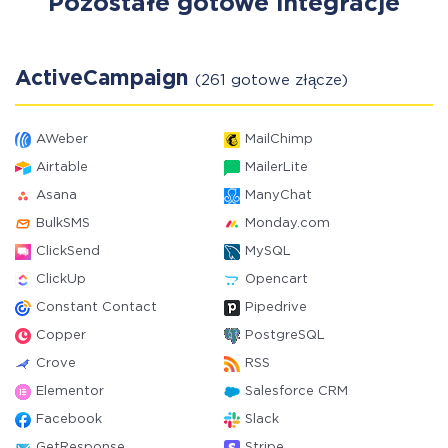
Pozostałe gotowe integracje
ActiveCampaign
(261 gotowe złącze)
AWeber
MailChimp
Airtable
MailerLite
Asana
ManyChat
BulkSMS
Monday.com
ClickSend
MySQL
ClickUp
Opencart
Constant Contact
Pipedrive
Copper
PostgreSQL
Crove
RSS
Elementor
Salesforce CRM
Facebook
Slack
GetResponse
Stripe