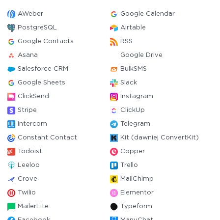
AWeber
Google Calendar
PostgreSQL
Airtable
Google Contacts
RSS
Asana
Google Drive
Salesforce CRM
BulkSMS
Google Sheets
Slack
ClickSend
Instagram
Stripe
ClickUp
Intercom
Telegram
Constant Contact
Kit (dawniej ConvertKit)
Todoist
Copper
Leeloo
Trello
Crove
MailChimp
Twilio
Elementor
MailerLite
Typeform