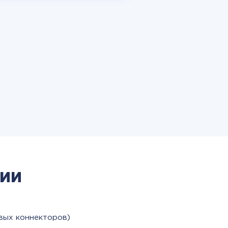
ии
вых коннекторов)