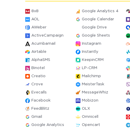
8x8
Google Analytics 4
AOL
Google Calendar
AWeber
Google Drive
ActiveCampaign
Google Sheets
Acumbamail
Instagram
Airtable
Instantly
AlphaSMS
KeepinCRM
Binotel
LP-CRM
Creatio
Mailchimp
Crove
MeisterTask
Evecalls
MessageWhiz
Facebook
Mobizon
FeedBlitz
OLX
Gmail
Omnicell
Google Analytics
Opencart