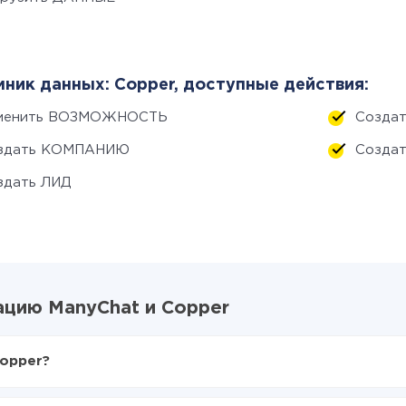
ник данных: Copper, доступные действия:
менить ВОЗМОЖНОСТЬ
Созда
здать КОМПАНИЮ
Созда
здать ЛИД
ацию ManyChat и Copper
Copper?
X-Drive