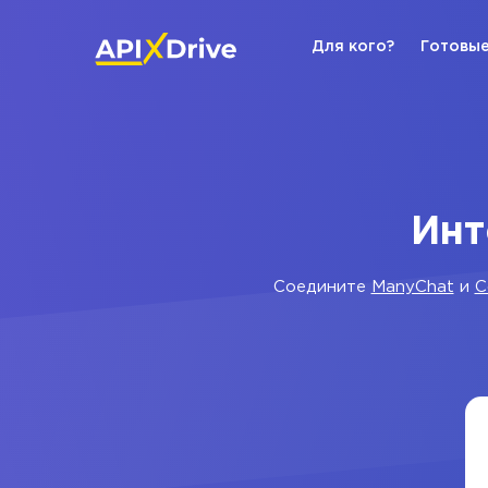
Для кого?
Готовые
Инт
Соедините
ManyChat
и
C