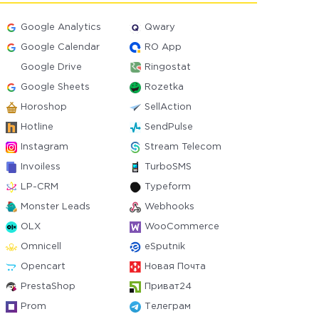
Google Analytics
Qwary
Google Calendar
RO App
Google Drive
Ringostat
Google Sheets
Rozetka
Horoshop
SellAction
Hotline
SendPulse
Instagram
Stream Telecom
Invoiless
TurboSMS
LP-CRM
Typeform
Monster Leads
Webhooks
OLX
WooCommerce
Omnicell
eSputnik
Opencart
Новая Почта
PrestaShop
Приват24
Prom
Телеграм