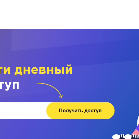
ти дневный
туп
Получить доступ