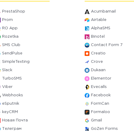
PrestaShop
Acumbamail
Prom
Airtable
RO App
AlphaSMS
Rozetka
Binotel
SMS Club
Contact Form 7
SendPulse
Creatio
SimpleTexting
Crove
Slack
Dukaan
TurboSMS
Elementor
Viber
Evecalls
Webhooks
Facebook
eSputnik
FormCan
keyCRM
Formaloo
Новая Почта
Gmail
Телеграм
GoZen Forms