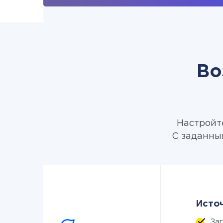
Во
Настройте
С заданны
Источ
За