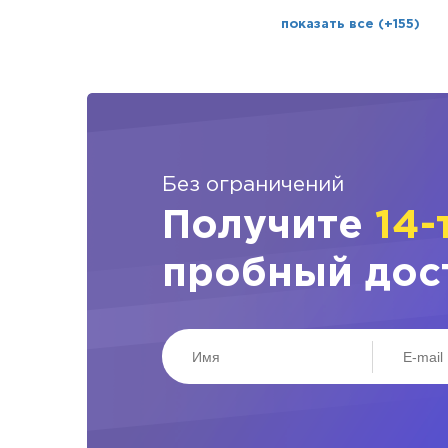
показать все (+155)
Без ограничений
Получите
14-
пробный дос