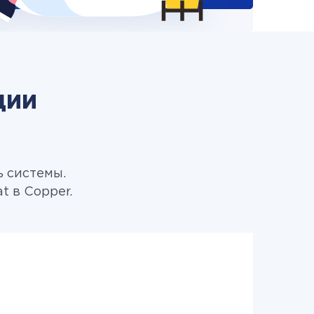
ции
ь системы.
 в Copper.