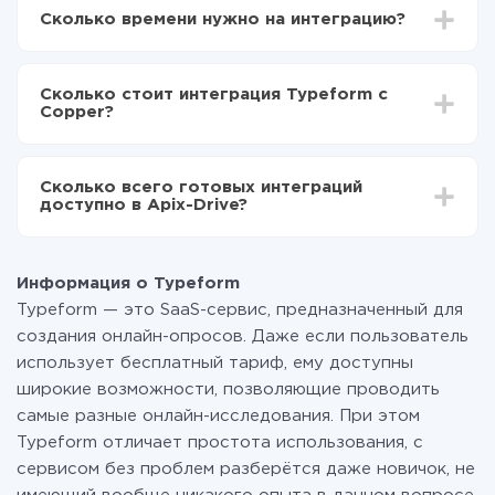
Drive
Сколько времени нужно на интеграцию?
Выбираете какие данные передавать из
Typeform в Copper
В зависимости от системы, с которой вы будете
Включаете автообновление
делать интеграцию, время настройки может
Теперь данные будут автоматически
Сколько стоит интеграция Typeform с
отличаться и составлять от 5-ти до 30-минут. В
передаваться из Typeform в Copper
Copper?
среднем настройка занимает 10-15 минут.
За саму интеграцию ничего платить не нужно и на
всех тарифах доступен полностью весь
Сколько всего готовых интеграций
функционал. Вы оплачиваете только количество
доступно в Apix-Drive?
данных, которые по факту передаются из одной
вашей системы в другую через наш сервис. Если у
На данный момент у нас готово 400+ интеграций
вас количество данных в месяц небольшое, можете
помимо Typeform и Copper
смело пользоваться бесплатным тарифом или
Информация о Typeform
перейти на платный, при необходимости. Подробнее
Typeform — это SaaS-сервис, предназначенный для
о
тарифах
.
создания онлайн-опросов. Даже если пользователь
использует бесплатный тариф, ему доступны
широкие возможности, позволяющие проводить
самые разные онлайн-исследования. При этом
Typeform отличает простота использования, с
сервисом без проблем разберётся даже новичок, не