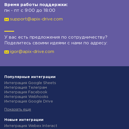
Время работы поддержки:
пн - пт с 9:00 до 18:00
support@apix-drive.com
У вас есть предложения по сотрудничеству?
Поделитесь своими идеями с нами по адресу:
igor@apix-drive.com
Популярные интеграции
Интеграция Google Sheets
Интеграция Телеграм
Интеграция Facebook
Интеграция Webhooks
Интеграция Google Drive
Интеграция Opencart
Показать еще
Интеграция Gmail
Интеграция Rozetka
Интеграция Новая Почта
Новые интеграции
Интеграция Binotel
Интеграция Webex Interact