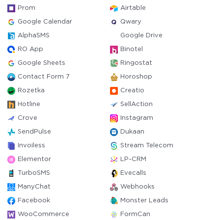
Prom
Airtable
Google Calendar
Qwary
AlphaSMS
Google Drive
RO App
Binotel
Google Sheets
Ringostat
Contact Form 7
Horoshop
Rozetka
Creatio
Hotline
SellAction
Crove
Instagram
SendPulse
Dukaan
Invoiless
Stream Telecom
Elementor
LP-CRM
TurboSMS
Evecalls
ManyChat
Webhooks
Facebook
Monster Leads
WooCommerce
FormCan