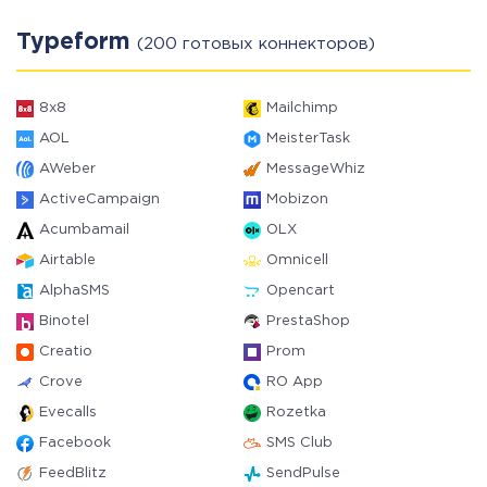
Typeform
(200 готовых коннекторов)
8x8
Mailchimp
AOL
MeisterTask
AWeber
MessageWhiz
ActiveCampaign
Mobizon
Acumbamail
OLX
Airtable
Omnicell
AlphaSMS
Opencart
Binotel
PrestaShop
Creatio
Prom
Crove
RO App
Evecalls
Rozetka
Facebook
SMS Club
FeedBlitz
SendPulse