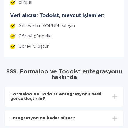
bilgi al
Veri alıcısı: Todoist, mevcut işlemler:
Göreve bir YORUM ekleyin
Görevi güncelle
Görev Oluştur
SSS. Formaloo ve Todoist entegrasyonu
hakkında
Formaloo ve Todoist entegrasyonu nasıl
gerçekleştirilir?
İlk olarak,
'ı ApiX-Drive
'a kaydetmeniz gerekir.
Formaloo'den Todoist'ye hangi verilerin
Entegrasyon ne kadar sürer?
aktarılacağını seçin
Otomatik güncellemeyi aç