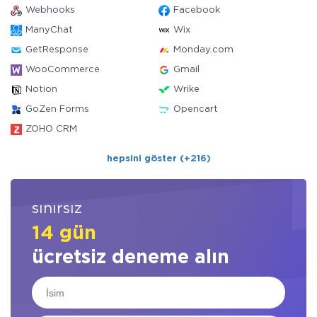
Webhooks
Facebook
ManyChat
Wix
GetResponse
Monday.com
WooCommerce
Gmail
Notion
Wrike
GoZen Forms
Opencart
ZOHO CRM
hepsini göster (+216)
sınırsız
14 gün
ücretsiz deneme alın