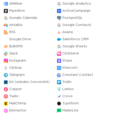
AWeber
Google Analytics
Pipedrive
ActiveCampaign
Google Calendar
PostgreSQL
Airtable
Google Contacts
RSS
Asana
Google Drive
Salesforce CRM
BulkSMS
Google Sheets
Slack
ClickSend
Instagram
Stripe
ClickUp
Intercom
Telegram
Constant Contact
Kit (eskiden ConvertKit)
Trello
Copper
Leeloo
Twilio
Crove
MailChimp
Typeform
Elementor
MailerLite