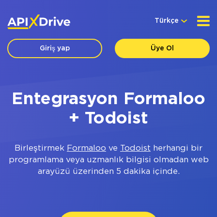
Türkçe
Giriş yap
Üye Ol
Entegrasyon Formaloo
+ Todoist
Birleştirmek
Formaloo
ve
Todoist
herhangi bir
programlama veya uzmanlık bilgisi olmadan web
arayüzü üzerinden 5 dakika içinde.