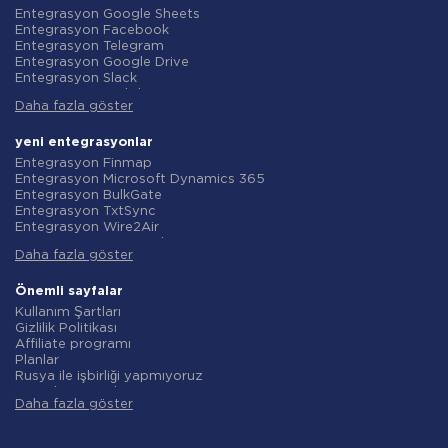
Entegrasyon Google Sheets
Entegrasyon Facebook
Entegrasyon Telegram
Entegrasyon Google Drive
Entegrasyon Slack
Entegrasyon MailChimp
Daha fazla göster
Entegrasyon Gmail
Entegrasyon Trello
Entegrasyon ClickUp
yeni entegrasyonlar
Entegrasyon Airtable
Entegrasyon Finmap
Entegrasyon Google Contacts
Entegrasyon Microsoft Dynamics 365
Entegrasyon OpenAI (ChatGPT)
Entegrasyon BulkGate
Entegrasyon Instagram
Entegrasyon TxtSync
Entegrasyon ActiveCampaign
Entegrasyon Wire2Air
Entegrasyon Typeform
Entegrasyon Corezoid
Entegrasyon Salesforce CRM
Daha fazla göster
Entegrasyon Infobip
Entegrasyon Monday.com
Entegrasyon Instasent
Entegrasyon Notion
Entegrasyon AtomPark
Önemli sayfalar
Entegrasyon Stripe
Entegrasyon TXTImpact
Kullanım Şartları
Entegrasyon AWeber
Entegrasyon Campaign Monitor
Gizlilik Politikası
Entegrasyon Asana
Entegrasyon CM.com
Affiliate programı
Entegrasyon ZOHO CRM
Entegrasyon D7 Networks
Planlar
Entegrasyon Webhooks
Entegrasyon SMS.to
Rusya ile işbirliği yapmıyoruz
Entegrasyon GetResponse
Entegrasyon SMSGlobal
Veri işleme sözleşmesi
Entegrasyon WooCommerce
Entegrasyon Textlocal
Daha fazla göster
iade politikasi
Entegrasyon Pipedrive
Entegrasyon ShoutOUT
Bireysel gelişim
Entegrasyon Google Calendar
Entegrasyon Apifonica
Ortaklık Programı Koşulları
Entegrasyon Opencart