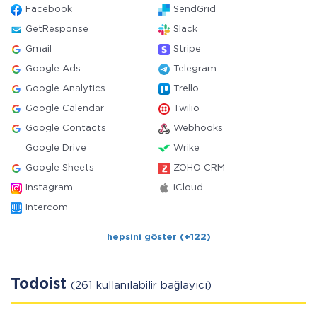
Facebook
SendGrid
GetResponse
Slack
Gmail
Stripe
Google Ads
Telegram
Google Analytics
Trello
Google Calendar
Twilio
Google Contacts
Webhooks
Google Drive
Wrike
Google Sheets
ZOHO CRM
Instagram
iCloud
Intercom
hepsini göster (+122)
Todoist
(261 kullanılabilir bağlayıcı)