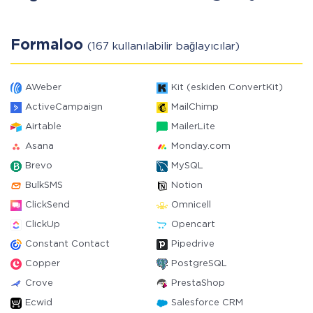
Formaloo
(167 kullanılabilir bağlayıcılar)
AWeber
Kit (eskiden ConvertKit)
ActiveCampaign
MailChimp
Airtable
MailerLite
Asana
Monday.com
Brevo
MySQL
BulkSMS
Notion
ClickSend
Omnicell
ClickUp
Opencart
Constant Contact
Pipedrive
Copper
PostgreSQL
Crove
PrestaShop
Ecwid
Salesforce CRM