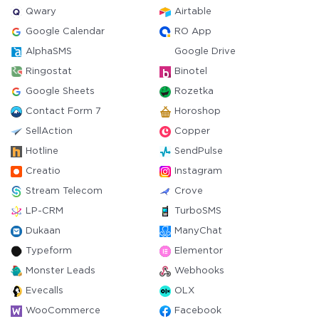
Qwary
Airtable
Google Calendar
RO App
AlphaSMS
Google Drive
Ringostat
Binotel
Google Sheets
Rozetka
Contact Form 7
Horoshop
SellAction
Copper
Hotline
SendPulse
Creatio
Instagram
Stream Telecom
Crove
LP-CRM
TurboSMS
Dukaan
ManyChat
Typeform
Elementor
Monster Leads
Webhooks
Evecalls
OLX
WooCommerce
Facebook