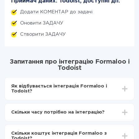
Приймач даних: Todoist, доступні дії:
Додати КОМЕНТАР до задачі
Оновити ЗАДАЧУ
Створити ЗАДАЧУ
Запитання про інтеграцію Formaloo і
Todoist
Як відбувається інтеграція Formaloo і
Todoist?
Для початку потрібно
зареєструватися в ApiX-
Drive
Скільки часу потрібно на інтеграцію?
Вибираєте які дані передавати з Formaloo в
Todoist
Залежно від системи, з якої ви будете робити
Включаєте автооновлення
інтеграцію, час налаштування може відрізнятися і
Тепер дані будуть автоматично передаватися з
Скільки коштує інтеграція Formaloo з
становити від 5-ти до 30-хвилин. У середньому
Formaloo в Todoist
Todoist?