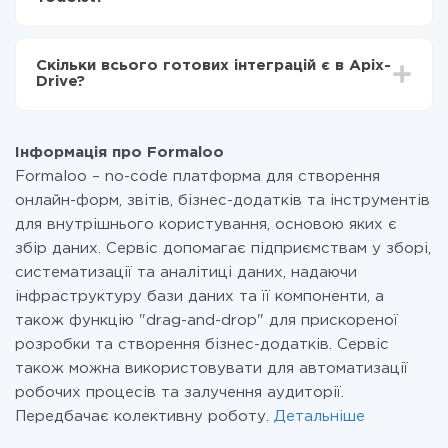
налаштування займає 10-15 хвилин.
За саму інтеграцію нічого платити не потрібно і на
всіх тарифах доступний повністю весь функціонал.
Скільки всього готових інтеграцій є в Apix-
Ви оплачуєте лише кількість даних, які за фактом
Drive?
передаються з однієї вашої системи в іншу через
наш сервіс. Якщо у вас кількість даних в місяць
На даний час у нас готово 400+ інтеграцій крім
невелика, можете сміливо користуватися
Formaloo і Todoist
безкоштовним тарифом або перейти на платний,
Інформація про Formaloo
при необхідності. Детальніше про
тарифи
.
Formaloo – no-code платформа для створення
онлайн-форм, звітів, бізнес-додатків та інструментів
для внутрішнього користування, основою яких є
збір даних. Сервіс допомагає підприємствам у зборі,
систематизації та аналітиці даних, надаючи
інфраструктуру бази даних та її компоненти, а
також функцію "drag-and-drop" для прискореної
розробки та створення бізнес-додатків. Сервіс
також можна використовувати для автоматизації
робочих процесів та залучення аудиторії.
Передбачає колективну роботу.
Детальніше