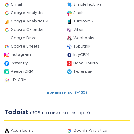
Gmail
SimpleTexting
Google Analytics
Slack
Google Analytics 4
TurboSMS
Google Calendar
Viber
Google Drive
Webhooks
Google Sheets
eSputnik
Instagram
keyCRM
Instantly
Нова Пошта
KeepinCRM
Телеграм
LP-CRM
показати всі (+155)
Todoist
(309 готових конекторів)
Acumbamail
Google Analytics