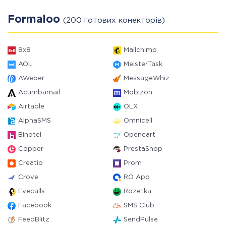
Formaloo
(200 готових конекторів)
8x8
Mailchimp
AOL
MeisterTask
AWeber
MessageWhiz
Acumbamail
Mobizon
Airtable
OLX
AlphaSMS
Omnicell
Binotel
Opencart
Copper
PrestaShop
Creatio
Prom
Crove
RO App
Evecalls
Rozetka
Facebook
SMS Club
FeedBlitz
SendPulse