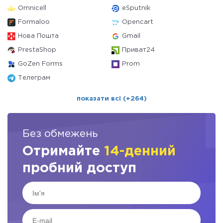
Omnicell
eSputnik
Formaloo
Opencart
Нова Пошта
Gmail
PrestaShop
Приват24
GoZen Forms
Prom
Телеграм
показати всі (+264)
Без обмежень
Отримайте
14-денний
пробний доступ