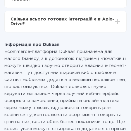
налаштування займає 10-15 хвилин.
За саму інтеграцію нічого платити не потрібно і на
всіх тарифах доступний повністю весь функціонал.
Скільки всього готових інтеграцій є в Apix-
Ви оплачуєте лише кількість даних, які за фактом
Drive?
передаються з однієї вашої системи в іншу через
наш сервіс. Якщо у вас кількість даних в місяць
На даний час у нас готово 400+ інтеграцій крім
невелика, можете сміливо користуватися
Dukaan і Todoist
безкоштовним тарифом або перейти на платний,
Інформація про Dukaan
при необхідності. Детальніше про
тарифи
.
Ecommerce-платформа Dukaan призначена для
малого бізнесу, з її допомогою підприємці-початківці
можуть швидко і зручно створити власний інтернет-
магазин. Тут доступний широкий вибір шаблонів
сайтів і мобільних додатків з великим переліком тем,
що кастомізуються. Dukaan дозволяє гнучко
керувати магазином через зручний веб-інтерфейс:
оформляти замовлення, приймати онлайн-платежі
через низку шлюзів, відправляти товари в різні
країни світу, контролювати асортимент товарів та
ціни на них, вести облік бізнес-показників тощо. Ще
користувачі можуть створювати додаткові сторінки