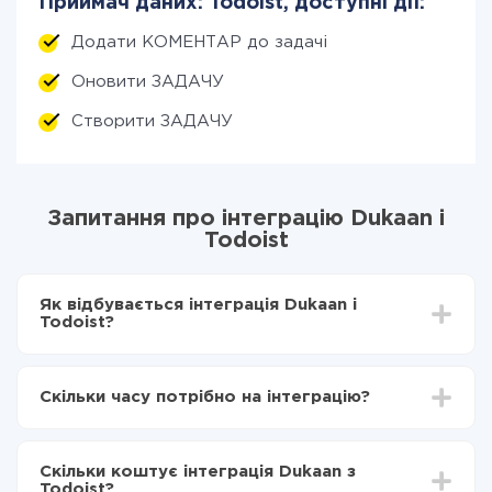
Приймач даних: Todoist, доступні дії:
Додати КОМЕНТАР до задачі
Оновити ЗАДАЧУ
Створити ЗАДАЧУ
Запитання про інтеграцію Dukaan і
Todoist
Як відбувається інтеграція Dukaan і
Todoist?
Для початку потрібно
зареєструватися в ApiX-
Drive
Скільки часу потрібно на інтеграцію?
Вибираєте які дані передавати з Dukaan в Todoist
Включаєте автооновлення
Залежно від системи, з якої ви будете робити
Тепер дані будуть автоматично передаватися з
інтеграцію, час налаштування може відрізнятися і
Dukaan в Todoist
Скільки коштує інтеграція Dukaan з
становити від 5-ти до 30-хвилин. У середньому
Todoist?