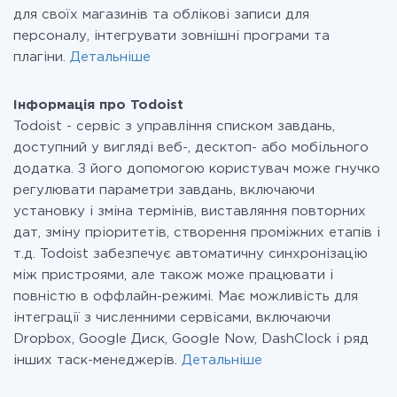
для своїх магазинів та облікові записи для
персоналу, інтегрувати зовнішні програми та
плагіни.
Детальніше
Інформація про Todoist
Todoist - сервіс з управління списком завдань,
доступний у вигляді веб-, десктоп- або мобільного
додатка. З його допомогою користувач може гнучко
регулювати параметри завдань, включаючи
установку і зміна термінів, виставляння повторних
дат, зміну пріоритетів, створення проміжних етапів і
т.д. Todoist забезпечує автоматичну синхронізацію
між пристроями, але також може працювати і
повністю в оффлайн-режимі. Має можливість для
інтеграції з численними сервісами, включаючи
Dropbox, Google Диск, Google Now, DashClock і ряд
інших таск-менеджерів.
Детальніше