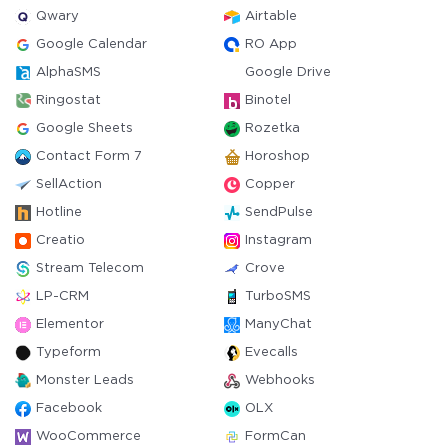
Qwary
Airtable
Google Calendar
RO App
AlphaSMS
Google Drive
Ringostat
Binotel
Google Sheets
Rozetka
Contact Form 7
Horoshop
SellAction
Copper
Hotline
SendPulse
Creatio
Instagram
Stream Telecom
Crove
LP-CRM
TurboSMS
Elementor
ManyChat
Typeform
Evecalls
Monster Leads
Webhooks
Facebook
OLX
WooCommerce
FormCan