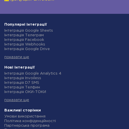
Популярні інтеграції
Інтеграція Google Sheets
Інтеграція Телеграм
Інтеграція Facebook
Інтеграція Webhooks
Інтеграція Google Drive
Інтеграція Opencart
показати ще
Інтеграція Gmail
Інтеграція Нова Пошта
Інтеграція Rozetka
Нові інтеграції
Інтеграція OpenAI (ChatGPT)
Інтеграція Google Analytics 4
Інтеграція Binotel
Інтеграція Invoiless
Інтеграція Prom
Інтеграція D7 SMS
Інтеграція Приват24
Інтеграція Телфин
Інтеграція OLX
Інтеграція ОКИ-ТОКИ
Інтеграція TurboSMS
Інтеграція Finmap
Інтеграція SendPulse
показати ще
Інтеграція Microsoft Dynamics 365
Інтеграція Horoshop
Інтеграція BulkGate
Інтеграція Stream Telecom
Інтеграція TxtSync
Важливі сторінки
Інтеграція Instagram
Інтеграція Wire2Air
Умови використання
Інтеграція Google Analytics
Інтеграція Corezoid
Політика конфіденційності
Інтеграція Creatio
Інтеграція Infobip
Партнерська програма
Інтеграція Ringostat
Інтеграція Instasent