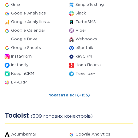
Gmail
SimpleTexting
Google Analytics
Slack
Google Analytics 4
TurboSMS
Google Calendar
Viber
Google Drive
Webhooks
Google Sheets
eSputnik
Instagram
keyCRM
Instantly
Нова Пошта
KeepinCRM
Телеграм
LP-CRM
показати всі (+155)
Todoist
(309 готових конекторів)
Acumbamail
Google Analytics