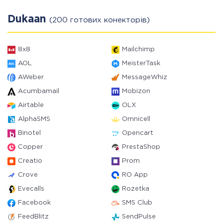
Dukaan
(200 готових конекторів)
8x8
Mailchimp
AOL
MeisterTask
AWeber
MessageWhiz
Acumbamail
Mobizon
Airtable
OLX
AlphaSMS
Omnicell
Binotel
Opencart
Copper
PrestaShop
Creatio
Prom
Crove
RO App
Evecalls
Rozetka
Facebook
SMS Club
FeedBlitz
SendPulse