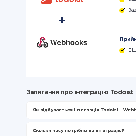
За
Прийм
Ві
Запитання про інтеграцію Todoist
Як відбувається інтеграція Todoist і Web
Для початку потрібно
зареєструватися в Api
Вибираєте які дані передавати з Todoist в 
Скільки часу потрібно на інтеграцію?
Включаєте автооновлення