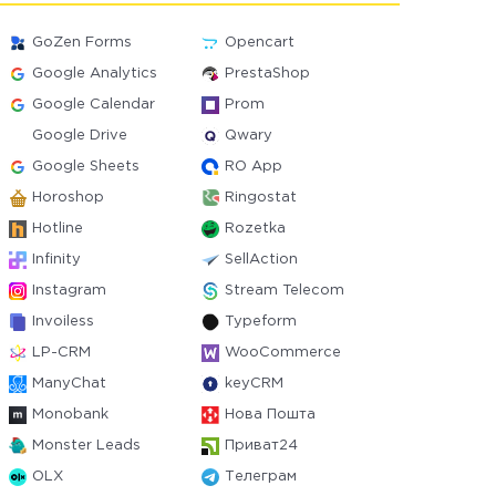
GoZen Forms
Opencart
Google Analytics
PrestaShop
Google Calendar
Prom
Google Drive
Qwary
Google Sheets
RO App
Horoshop
Ringostat
Hotline
Rozetka
Infinity
SellAction
Instagram
Stream Telecom
Invoiless
Typeform
LP-CRM
WooCommerce
ManyChat
keyCRM
Monobank
Нова Пошта
Monster Leads
Приват24
OLX
Телеграм