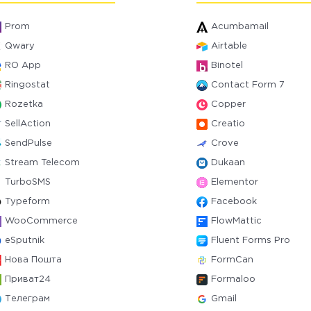
Prom
Acumbamail
Qwary
Airtable
RO App
Binotel
Ringostat
Contact Form 7
Rozetka
Copper
SellAction
Creatio
SendPulse
Crove
Stream Telecom
Dukaan
TurboSMS
Elementor
Typeform
Facebook
WooCommerce
FlowMattic
eSputnik
Fluent Forms Pro
Нова Пошта
FormCan
Приват24
Formaloo
Телеграм
Gmail