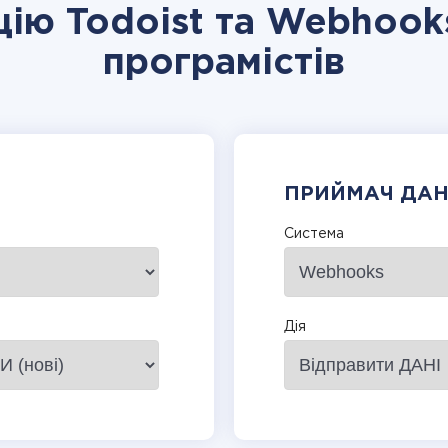
цію Todoist та Webhook
програмістів
ПРИЙМАЧ ДА
Система
Дія