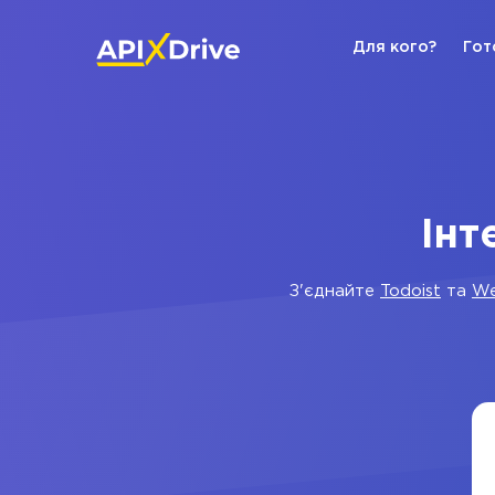
Для кого?
Гот
Інт
З'єднайте
Todoist
та
We