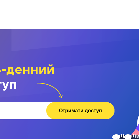
4-денний
туп
Отримати доступ