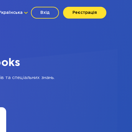
Українська
Вхід
Реєстрація
ooks
в та спеціальних знань.