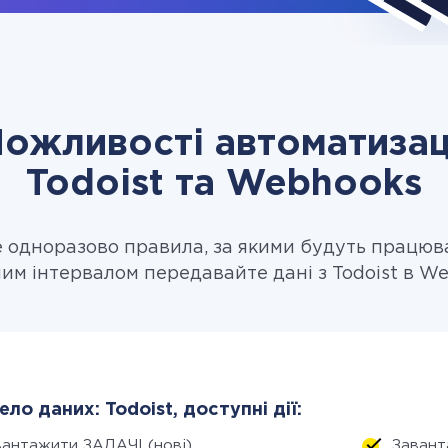
ожливості автоматизац
Todoist та Webhooks
одноразово правила, за якими будуть працюв
ним інтервалом передавайте дані з Todoist в We
ло даних: Todoist, доступні дії:
вантажити ЗАДАЧІ (нові)
Завант