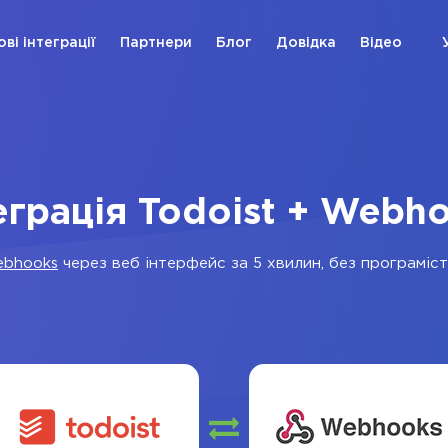
ові інтеграції
Партнери
Блог
Довідка
Відео
еграція Todoist + Webh
bhooks
через веб інтерфейс за 5 хвилин, без програмісті