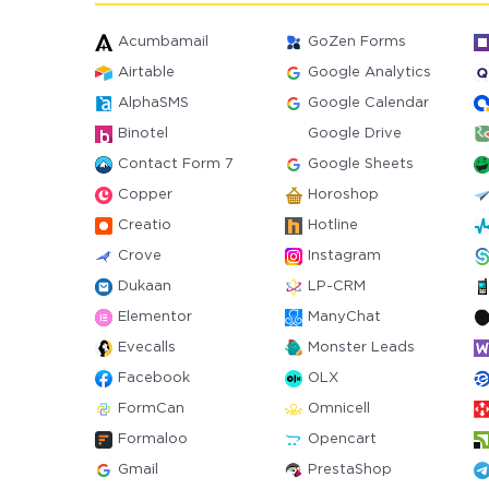
Acumbamail
GoZen Forms
Airtable
Google Analytics
AlphaSMS
Google Calendar
Binotel
Google Drive
Contact Form 7
Google Sheets
Copper
Horoshop
Creatio
Hotline
Crove
Instagram
Dukaan
LP-CRM
Elementor
ManyChat
Evecalls
Monster Leads
Facebook
OLX
FormCan
Omnicell
Formaloo
Opencart
Gmail
PrestaShop