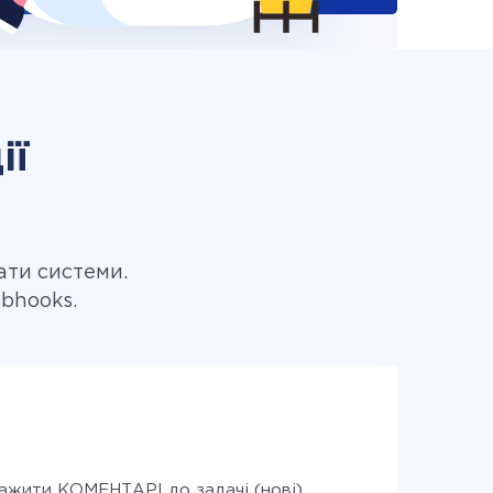
ії
ати системи.
bhooks.
ажити КОМЕНТАРІ до задачі (нові)