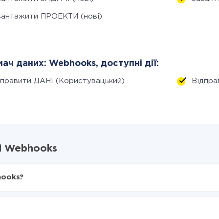
вантажити ПРОЕКТИ (нові)
ач даних: Webhooks, доступні дії:
дправити ДАНІ (Користувацький)
Відпра
 і Webhooks
hooks?
X-Drive
Webhooks