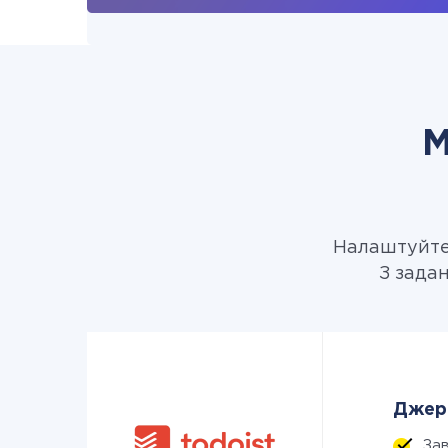
М
Налаштуйте 
З зада
Джере
За