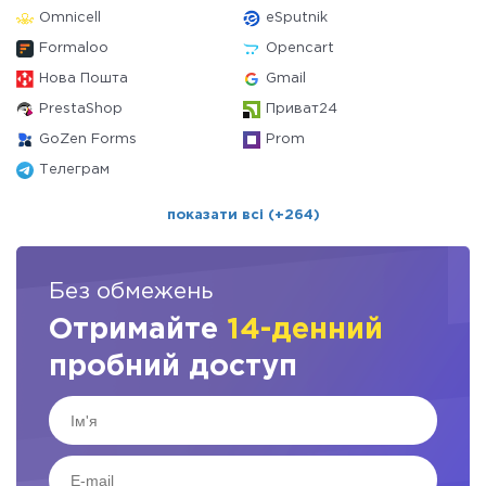
Omnicell
eSputnik
Formaloo
Opencart
Нова Пошта
Gmail
PrestaShop
Приват24
GoZen Forms
Prom
Телеграм
показати всі (+264)
Без обмежень
Отримайте
14-денний
пробний доступ