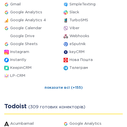
Gmail
SimpleTexting
Google Analytics
Slack
Google Analytics 4
TurboSMS
Google Calendar
Viber
Google Drive
Webhooks
Google Sheets
eSputnik
Instagram
keyCRM
Instantly
Нова Пошта
KeepinCRM
Телеграм
LP-CRM
показати всі (+155)
Todoist
(309 готових конекторів)
Acumbamail
Google Analytics