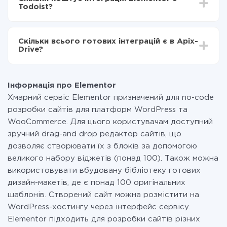
становити від 5-ти до 30-хвилин. У середньому
Elementor в Todoist
Todoist?
налаштування займає 10-15 хвилин.
За саму інтеграцію нічого платити не потрібно і на
всіх тарифах доступний повністю весь функціонал.
Скільки всього готових інтеграцій є в Apix-
Ви оплачуєте лише кількість даних, які за фактом
Drive?
передаються з однієї вашої системи в іншу через
наш сервіс. Якщо у вас кількість даних в місяць
На даний час у нас готово 400+ інтеграцій крім
невелика, можете сміливо користуватися
Elementor і Todoist
безкоштовним тарифом або перейти на платний,
Інформація про Elementor
при необхідності. Детальніше про
тарифи
.
Хмарний сервіс Elementor призначений для no-code
розробки сайтів для платформ WordPress та
WooCommerce. Для цього користувачам доступний
зручний drag-and drop редактор сайтів, що
дозволяє створювати їх з блоків за допомогою
великого набору віджетів (понад 100). Також можна
використовувати вбудовану бібліотеку готових
дизайн-макетів, де є понад 100 оригінальних
шаблонів. Створений сайт можна розмістити на
WordPress-хостингу через інтерфейс сервісу.
Elementor підходить для розробки сайтів різних