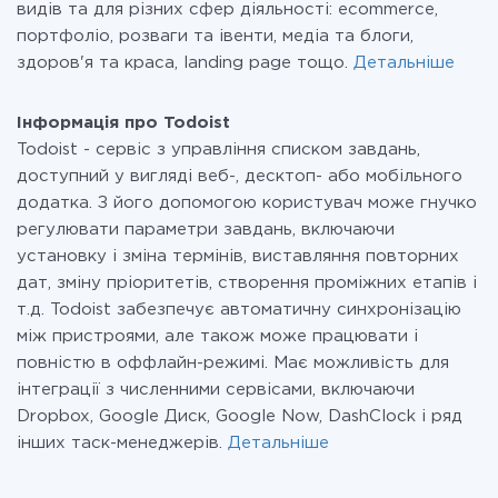
видів та для різних сфер діяльності: ecommerce,
портфоліо, розваги та івенти, медіа та блоги,
здоров'я та краса, landing page тощо.
Детальніше
Інформація про Todoist
Todoist - сервіс з управління списком завдань,
доступний у вигляді веб-, десктоп- або мобільного
додатка. З його допомогою користувач може гнучко
регулювати параметри завдань, включаючи
установку і зміна термінів, виставляння повторних
дат, зміну пріоритетів, створення проміжних етапів і
т.д. Todoist забезпечує автоматичну синхронізацію
між пристроями, але також може працювати і
повністю в оффлайн-режимі. Має можливість для
інтеграції з численними сервісами, включаючи
Dropbox, Google Диск, Google Now, DashClock і ряд
інших таск-менеджерів.
Детальніше