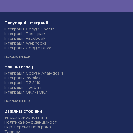
Популярні інтеграції
Інтеграція Google Sheets
Інтеграція Телеграм
Інтеграція Facebook
Інтеграція Webhooks
Інтеграція Google Drive
Інтеграція Opencart
показати ще
Інтеграція Gmail
Інтеграція Нова Пошта
Інтеграція Rozetka
Нові інтеграції
Інтеграція OpenAI (ChatGPT)
Інтеграція Google Analytics 4
Інтеграція Binotel
Інтеграція Invoiless
Інтеграція Prom
Інтеграція D7 SMS
Інтеграція Приват24
Інтеграція Телфин
Інтеграція OLX
Інтеграція ОКИ-ТОКИ
Інтеграція TurboSMS
Інтеграція Finmap
Інтеграція SendPulse
показати ще
Інтеграція Microsoft Dynamics 365
Інтеграція Horoshop
Інтеграція BulkGate
Інтеграція Stream Telecom
Інтеграція TxtSync
Важливі сторінки
Інтеграція Instagram
Інтеграція Wire2Air
Умови використання
Інтеграція Google Analytics
Інтеграція Corezoid
Політика конфіденційності
Інтеграція Creatio
Інтеграція Infobip
Партнерська програма
Інтеграція Ringostat
Інтеграція Instasent
Тарифи