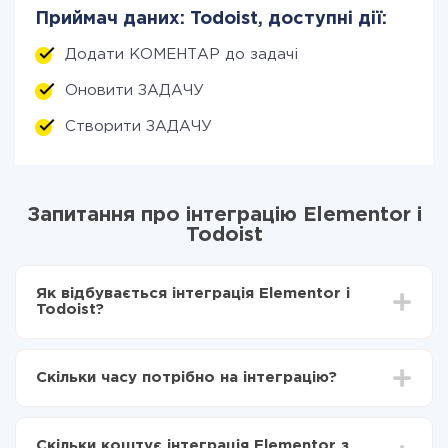
Приймач даних: Todoist, доступні дії:
Додати КОМЕНТАР до задачі
Оновити ЗАДАЧУ
Створити ЗАДАЧУ
Запитання про інтеграцію Elementor і
Todoist
Як відбувається інтеграція Elementor і
Todoist?
Для початку потрібно
зареєструватися в ApiX-
Drive
Скільки часу потрібно на інтеграцію?
Вибираєте які дані передавати з Elementor в
Todoist
Залежно від системи, з якої ви будете робити
Включаєте автооновлення
інтеграцію, час налаштування може відрізнятися і
Тепер дані будуть автоматично передаватися з
Скільки коштує інтеграція Elementor з