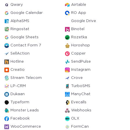
Qwary
Airtable
Google Calendar
RO App
AlphaSMS
Google Drive
Ringostat
Binotel
Google Sheets
Rozetka
Contact Form 7
Horoshop
SellAction
Copper
Hotline
SendPulse
Creatio
Instagram
Stream Telecom
Crove
LP-CRM
TurboSMS
Dukaan
ManyChat
Typeform
Evecalls
Monster Leads
Webhooks
Facebook
OLX
WooCommerce
FormCan