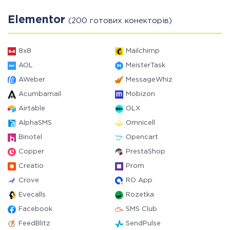
Elementor
(200 готових конекторів)
8x8
Mailchimp
AOL
MeisterTask
AWeber
MessageWhiz
Acumbamail
Mobizon
Airtable
OLX
AlphaSMS
Omnicell
Binotel
Opencart
Copper
PrestaShop
Creatio
Prom
Crove
RO App
Evecalls
Rozetka
Facebook
SMS Club
FeedBlitz
SendPulse