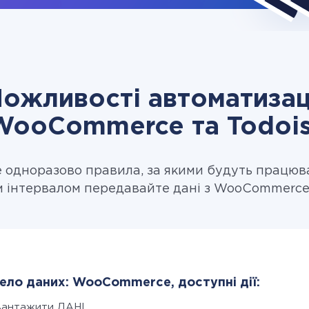
ожливості автоматизац
WooCommerce та Todois
одноразово правила, за якими будуть працюв
м інтервалом передавайте дані з WooCommerce в
ло даних: WooCommerce, доступні дії:
вантажити ДАНІ