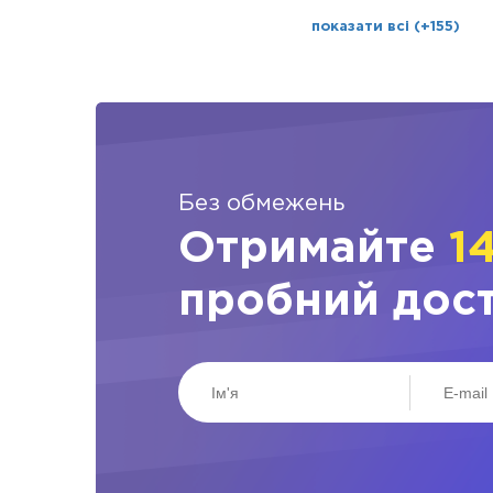
показати всі (+155)
Без обмежень
Отримайте
1
пробний дос