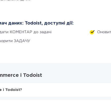
ач даних: Todoist, доступні дії:
дати КОМЕНТАР до задачі
Онови
ворити ЗАДАЧУ
merce і Todoist
 і Todoist?
X-Drive
ce в Todoist