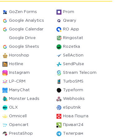
GoZen Forms
Prom
Google Analytics
Qwary
Google Calendar
RO App
Google Drive
Ringostat
Google Sheets
Rozetka
Horoshop
SellAction
Hotline
SendPulse
Instagram
Stream Telecom
LP-CRM
TurboSMS
ManyChat
Typeform
Monster Leads
Webhooks
OLX
eSputnik
Omnicell
Нова Пошта
Opencart
Приват24
PrestaShop
Телеграм