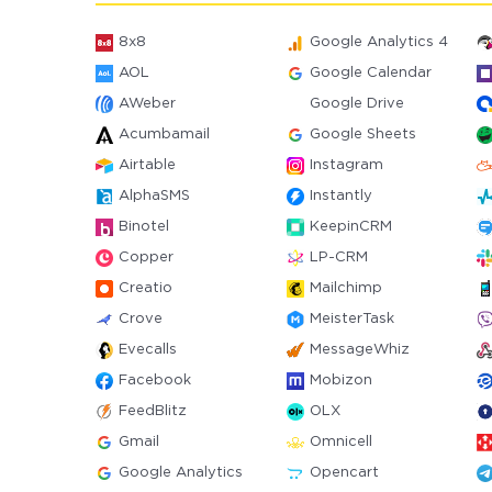
8x8
Google Analytics 4
AOL
Google Calendar
AWeber
Google Drive
Acumbamail
Google Sheets
Airtable
Instagram
AlphaSMS
Instantly
Binotel
KeepinCRM
Copper
LP-CRM
Creatio
Mailchimp
Crove
MeisterTask
Evecalls
MessageWhiz
Facebook
Mobizon
FeedBlitz
OLX
Gmail
Omnicell
Google Analytics
Opencart