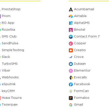
PrestaShop
Acumbamail
Prom
Airtable
RO App
AlphaSMS
Rozetka
Binotel
SMS Club
Contact Form 7
SendPulse
Copper
SimpleTexting
Creatio
Slack
Crove
TurboSMS
Dukaan
Viber
Elementor
Webhooks
Evecalls
eSputnik
Facebook
keyCRM
FormCan
Нова Пошта
Formaloo
Телеграм
Gmail