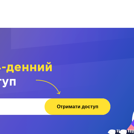
4-денний
туп
Отримати доступ