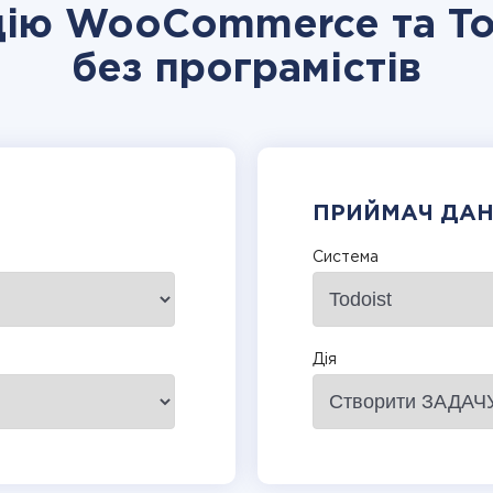
цію WooCommerce та To
без програмістів
ПРИЙМАЧ ДА
Система
Дія