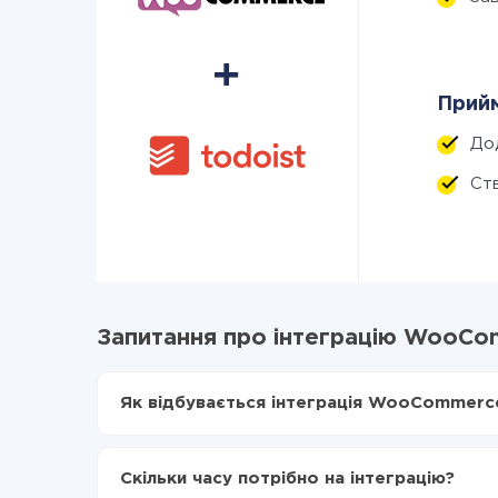
Прийм
До
Ст
Запитання про інтеграцію WooCom
Як відбувається інтеграція WooCommerce
Для початку потрібно
зареєструватися в Api
Вибираєте які дані передавати з WooCommer
Скільки часу потрібно на інтеграцію?
Включаєте автооновлення