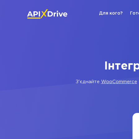
Для кого?
Гот
Інтег
З'єднайте
WooCommerce