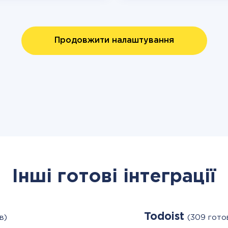
Продовжити налаштування
Інші готові інтеграції
Todoist
в)
(309 гото