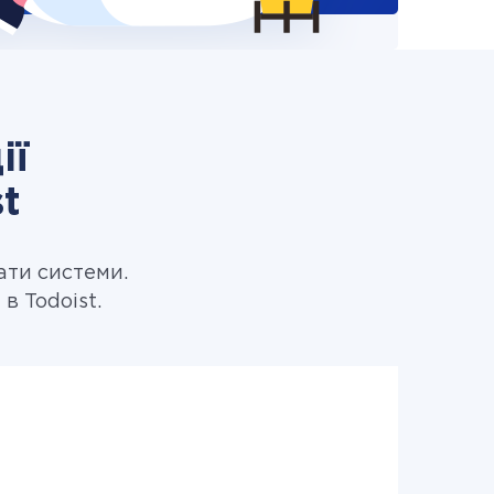
ії
t
ати системи.
 Todoist.