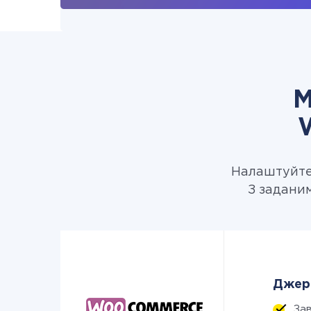
М
Налаштуйте 
З задани
Джере
За