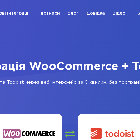
ові інтеграції
Партнери
Блог
Довідка
Відео
рація WooCommerce + T
та
Todoist
через веб інтерфейс за 5 хвилин, без програмі