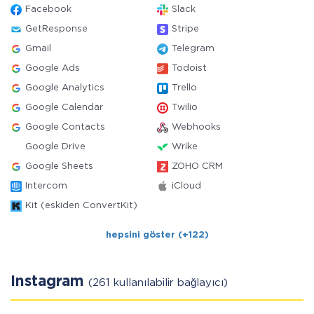
Facebook
Slack
GetResponse
Stripe
Gmail
Telegram
Google Ads
Todoist
Google Analytics
Trello
Google Calendar
Twilio
Google Contacts
Webhooks
Google Drive
Wrike
Google Sheets
ZOHO CRM
Intercom
iCloud
Kit (eskiden ConvertKit)
hepsini göster (+122)
Instagram
(261 kullanılabilir bağlayıcı)