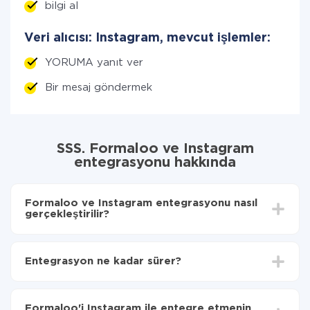
bilgi al
Veri alıcısı: Instagram, mevcut işlemler:
YORUMA yanıt ver
Bir mesaj göndermek
SSS. Formaloo ve Instagram
entegrasyonu hakkında
Formaloo ve Instagram entegrasyonu nasıl
gerçekleştirilir?
İlk olarak,
'ı ApiX-Drive
'a kaydetmeniz gerekir.
Formaloo'den Instagram'ye hangi verilerin
Entegrasyon ne kadar sürer?
aktarılacağını seçin
Otomatik güncellemeyi aç
Entegre etmek istediğiniz sisteme bağlı olarak kurulum
Artık veriler otomatik olarak Formaloo'den
süresi 5 ile 30 dakika arasında değişebilir. Ortalama
Instagram'ye aktarılacaktır.
Formaloo'i Instagram ile entegre etmenin