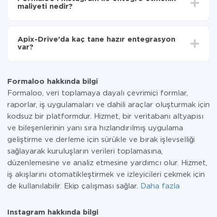
olarak, 10-15 dakika sürer.
maliyeti nedir?
Tüm işlevler tüm tarife planlarında mevcut olduğundan
entegrasyon için ödeme yapmanız gerekmez.
Apix-Drive'da kaç tane hazır entegrasyon
Hizmetimiz aracılığıyla yalnızca bir sisteminizden
var?
diğerine aktarılan veri miktarı için ödeme yaparsınız.
Ayda az miktarda veriye sahipseniz, ücretsiz bir plan
Şu anda Formaloo ve Instagram yanında 296 +
kullanabilir ve gerekirse ücretli bir plana geçebilirsiniz.
entegrasyonlarımız var
tarifeleri
hakkında daha fazla bilgi.
Formaloo hakkında bilgi
Formaloo, veri toplamaya dayalı çevrimiçi formlar,
raporlar, iş uygulamaları ve dahili araçlar oluşturmak için
kodsuz bir platformdur. Hizmet, bir veritabanı altyapısı
ve bileşenlerinin yanı sıra hızlandırılmış uygulama
geliştirme ve derleme için sürükle ve bırak işlevselliği
sağlayarak kuruluşların verileri toplamasına,
düzenlemesine ve analiz etmesine yardımcı olur. Hizmet,
iş akışlarını otomatikleştirmek ve izleyicileri çekmek için
de kullanılabilir. Ekip çalışması sağlar.
Daha fazla
Instagram hakkında bilgi