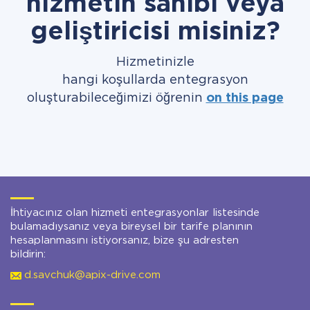
hizmetin sahibi veya
geliştiricisi misiniz?
Hizmetinizle
hangi koşullarda entegrasyon
oluşturabileceğimizi öğrenin
on this page
İhtiyacınız olan hizmeti entegrasyonlar listesinde
bulamadıysanız veya bireysel bir tarife planının
hesaplanmasını istiyorsanız, bize şu adresten
bildirin:
d.savchuk@apix-drive.com