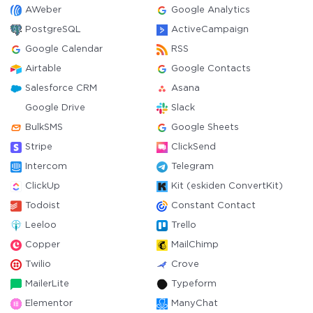
AWeber
Google Analytics
PostgreSQL
ActiveCampaign
Google Calendar
RSS
Airtable
Google Contacts
Salesforce CRM
Asana
Google Drive
Slack
BulkSMS
Google Sheets
Stripe
ClickSend
Intercom
Telegram
ClickUp
Kit (eskiden ConvertKit)
Todoist
Constant Contact
Leeloo
Trello
Copper
MailChimp
Twilio
Crove
MailerLite
Typeform
Elementor
ManyChat