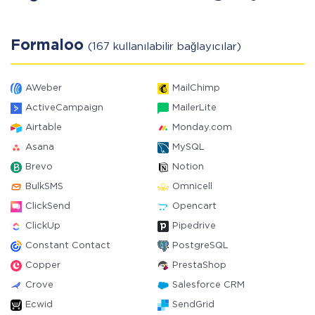
Formaloo
(167 kullanılabilir bağlayıcılar)
AWeber
MailChimp
ActiveCampaign
MailerLite
Airtable
Monday.com
Asana
MySQL
Brevo
Notion
BulkSMS
Omnicell
ClickSend
Opencart
ClickUp
Pipedrive
Constant Contact
PostgreSQL
Copper
PrestaShop
Crove
Salesforce CRM
Ecwid
SendGrid