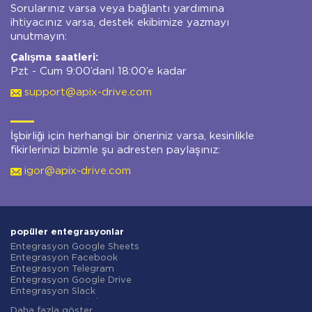
Sorularınız varsa veya bağlantı yardımına
ihtiyacınız varsa, destek ekibimize yazmayı
unutmayın:
Çalışma saatleri:
Pzt - Cum 9:00’danl 18:00’e kadar
support@apix-drive.com
İşbirliği için herhangi bir öneriniz varsa, kesinlikle
fikirlerinizi bizimle şu adresten paylaşınız:
igor@apix-drive.com
popüler entegrasyonlar
Entegrasyon Google Sheets
Entegrasyon Facebook
Entegrasyon Telegram
Entegrasyon Google Drive
Entegrasyon Slack
Entegrasyon MailChimp
Daha fazla göster