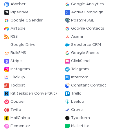
AWeber
Google Analytics
Pipedrive
ActiveCampaign
Google Calendar
PostgreSQL
Airtable
Google Contacts
RSS
Asana
Google Drive
Salesforce CRM
BulkSMS
Google Sheets
Stripe
ClickSend
Instagram
Telegram
ClickUp
Intercom
Todoist
Constant Contact
Kit (eskiden ConvertKit)
Trello
Copper
Leeloo
Twilio
Crove
MailChimp
Typeform
Elementor
MailerLite