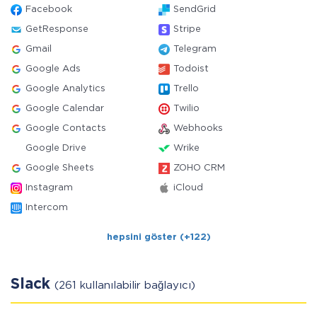
Facebook
SendGrid
GetResponse
Stripe
Gmail
Telegram
Google Ads
Todoist
Google Analytics
Trello
Google Calendar
Twilio
Google Contacts
Webhooks
Google Drive
Wrike
Google Sheets
ZOHO CRM
Instagram
iCloud
Intercom
hepsini göster (+122)
Slack
(261 kullanılabilir bağlayıcı)