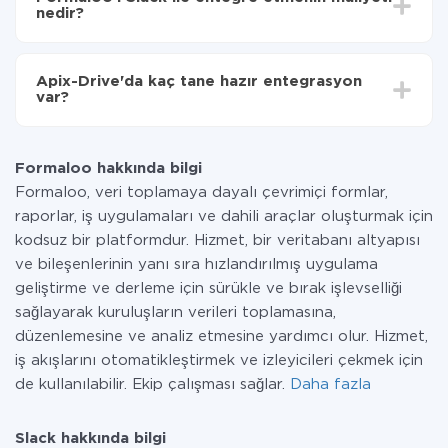
olarak, 10-15 dakika sürer.
nedir?
Tüm işlevler tüm tarife planlarında mevcut olduğundan
entegrasyon için ödeme yapmanız gerekmez.
Apix-Drive'da kaç tane hazır entegrasyon
Hizmetimiz aracılığıyla yalnızca bir sisteminizden
var?
diğerine aktarılan veri miktarı için ödeme yaparsınız.
Ayda az miktarda veriye sahipseniz, ücretsiz bir plan
Şu anda Formaloo ve Slack yanında 296 +
kullanabilir ve gerekirse ücretli bir plana geçebilirsiniz.
entegrasyonlarımız var
tarifeleri
hakkında daha fazla bilgi.
Formaloo hakkında bilgi
Formaloo, veri toplamaya dayalı çevrimiçi formlar,
raporlar, iş uygulamaları ve dahili araçlar oluşturmak için
kodsuz bir platformdur. Hizmet, bir veritabanı altyapısı
ve bileşenlerinin yanı sıra hızlandırılmış uygulama
geliştirme ve derleme için sürükle ve bırak işlevselliği
sağlayarak kuruluşların verileri toplamasına,
düzenlemesine ve analiz etmesine yardımcı olur. Hizmet,
iş akışlarını otomatikleştirmek ve izleyicileri çekmek için
de kullanılabilir. Ekip çalışması sağlar.
Daha fazla
Slack hakkında bilgi