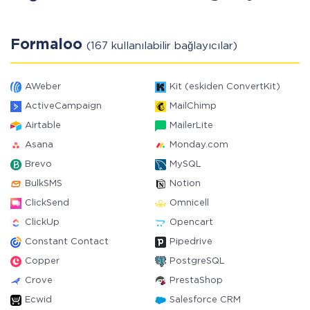
Formaloo
(167 kullanılabilir bağlayıcılar)
AWeber
Kit (eskiden ConvertKit)
ActiveCampaign
MailChimp
Airtable
MailerLite
Asana
Monday.com
Brevo
MySQL
BulkSMS
Notion
ClickSend
Omnicell
ClickUp
Opencart
Constant Contact
Pipedrive
Copper
PostgreSQL
Crove
PrestaShop
Ecwid
Salesforce CRM