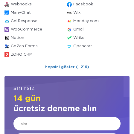
Webhooks
Facebook
ManyChat
Wix
GetResponse
Monday.com
WooCommerce
Gmail
Notion
Wrike
GoZen Forms
Opencart
ZOHO CRM
hepsini göster (+216)
sınırsız
14 gün
ücretsiz deneme alın