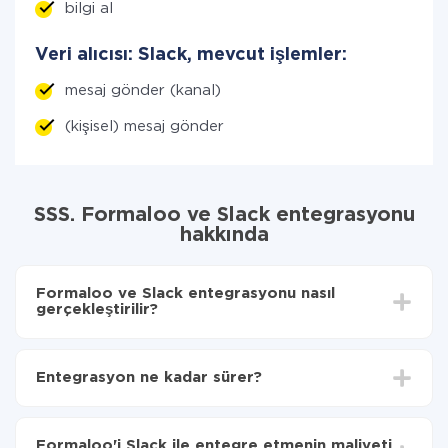
bilgi al
Veri alıcısı: Slack, mevcut işlemler:
mesaj gönder (kanal)
(kişisel) mesaj gönder
SSS. Formaloo ve Slack entegrasyonu
hakkında
Formaloo ve Slack entegrasyonu nasıl
gerçekleştirilir?
İlk olarak,
'ı ApiX-Drive
'a kaydetmeniz gerekir.
Formaloo'den Slack'ye hangi verilerin aktarılacağını
Entegrasyon ne kadar sürer?
seçin
Otomatik güncellemeyi aç
Entegre etmek istediğiniz sisteme bağlı olarak kurulum
Artık veriler otomatik olarak Formaloo'den Slack'ye
süresi 5 ile 30 dakika arasında değişebilir. Ortalama
aktarılacaktır.
Formaloo'i Slack ile entegre etmenin maliyeti