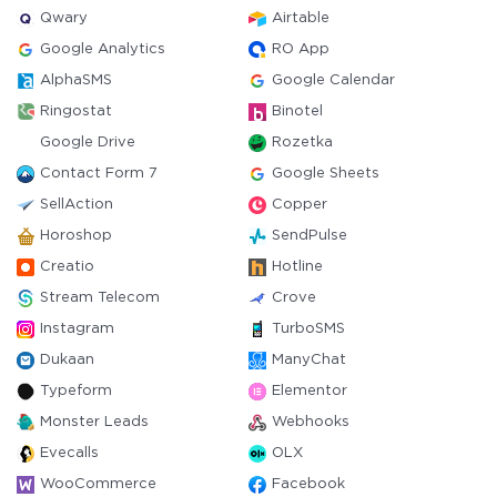
Qwary
Airtable
Google Analytics
RO App
AlphaSMS
Google Calendar
Ringostat
Binotel
Google Drive
Rozetka
Contact Form 7
Google Sheets
SellAction
Copper
Horoshop
SendPulse
Creatio
Hotline
Stream Telecom
Crove
Instagram
TurboSMS
Dukaan
ManyChat
Typeform
Elementor
Monster Leads
Webhooks
Evecalls
OLX
WooCommerce
Facebook