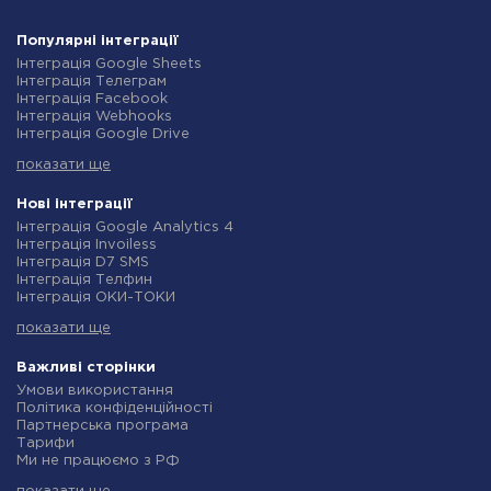
Популярні інтеграції
Інтеграція Google Sheets
Інтеграція Телеграм
Інтеграція Facebook
Інтеграція Webhooks
Інтеграція Google Drive
Інтеграція Opencart
показати ще
Інтеграція Gmail
Інтеграція Нова Пошта
Інтеграція Rozetka
Нові інтеграції
Інтеграція OpenAI (ChatGPT)
Інтеграція Google Analytics 4
Інтеграція Binotel
Інтеграція Invoiless
Інтеграція Prom
Інтеграція D7 SMS
Інтеграція Приват24
Інтеграція Телфин
Інтеграція OLX
Інтеграція ОКИ-ТОКИ
Інтеграція TurboSMS
Інтеграція Finmap
Інтеграція SendPulse
показати ще
Інтеграція Microsoft Dynamics 365
Інтеграція Horoshop
Інтеграція BulkGate
Інтеграція Stream Telecom
Інтеграція TxtSync
Важливі сторінки
Інтеграція Instagram
Інтеграція Wire2Air
Умови використання
Інтеграція Google Analytics
Інтеграція Corezoid
Політика конфіденційності
Інтеграція Creatio
Інтеграція Infobip
Партнерська програма
Інтеграція Ringostat
Інтеграція Instasent
Тарифи
Інтеграція Google Calendar
Інтеграція AtomPark
Ми не працюємо з РФ
Інтеграція Airtable
Інтеграція TXTImpact
Політика повернення коштів
Інтеграція RO App
Інтеграція Campaign Monitor