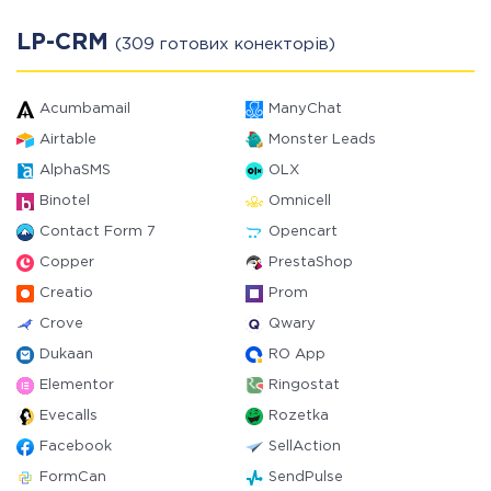
LP-CRM
(309 готових конекторів)
Acumbamail
ManyChat
Airtable
Monster Leads
AlphaSMS
OLX
Binotel
Omnicell
Contact Form 7
Opencart
Copper
PrestaShop
Creatio
Prom
Crove
Qwary
Dukaan
RO App
Elementor
Ringostat
Evecalls
Rozetka
Facebook
SellAction
FormCan
SendPulse