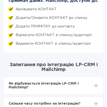
Приймач даних: Mailchimp, доступні дії:
Архівувати КОНТАКТ
Додати/Оновити КОНТАКТ до списку
Додати ПРИМІТКУ до контакту
Відписати КОНТАКТ зі списку/аудиторії
Видалити КОНТАКТ зі списку/аудиторії
Запитання про інтеграцію LP-CRM і
Mailchimp
Як відбувається інтеграція LP-CRM і
Mailchimp?
Для початку потрібно
зареєструватися в ApiX-
Drive
Скільки часу потрібно на інтеграцію?
Вибираєте які дані передавати з LP-CRM в