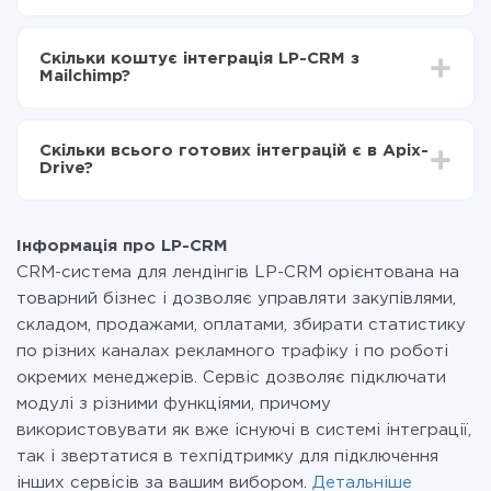
Mailchimp
Залежно від системи, з якої ви будете робити
Включаєте автооновлення
інтеграцію, час налаштування може відрізнятися і
Тепер дані будуть автоматично передаватися з
Скільки коштує інтеграція LP-CRM з
становити від 5-ти до 30-хвилин. У середньому
LP-CRM в Mailchimp
Mailchimp?
налаштування займає 10-15 хвилин.
За саму інтеграцію нічого платити не потрібно і на
всіх тарифах доступний повністю весь функціонал.
Скільки всього готових інтеграцій є в Apix-
Ви оплачуєте лише кількість даних, які за фактом
Drive?
передаються з однієї вашої системи в іншу через
наш сервіс. Якщо у вас кількість даних в місяць
На даний час у нас готово 400+ інтеграцій крім LP-
невелика, можете сміливо користуватися
CRM і Mailchimp
безкоштовним тарифом або перейти на платний,
Інформація про LP-CRM
при необхідності. Детальніше про
тарифи
.
CRM-система для лендінгів LP-CRM орієнтована на
товарний бізнес і дозволяє управляти закупівлями,
складом, продажами, оплатами, збирати статистику
по різних каналах рекламного трафіку і по роботі
окремих менеджерів. Сервіс дозволяє підключати
модулі з різними функціями, причому
використовувати як вже існуючі в системі інтеграції,
так і звертатися в техпідтримку для підключення
інших сервісів за вашим вибором.
Детальніше