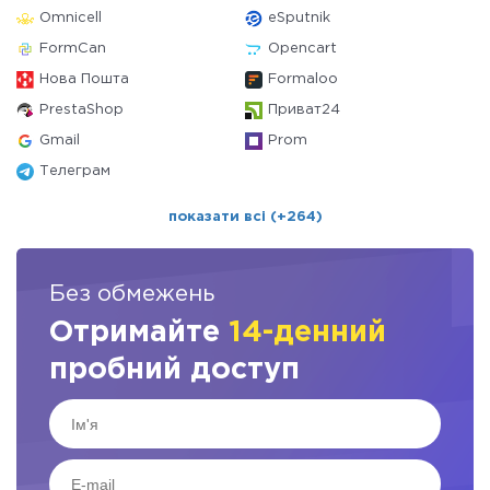
Omnicell
eSputnik
FormCan
Opencart
Нова Пошта
Formaloo
PrestaShop
Приват24
Gmail
Prom
Телеграм
показати всі (+264)
Без обмежень
Отримайте
14-денний
пробний доступ