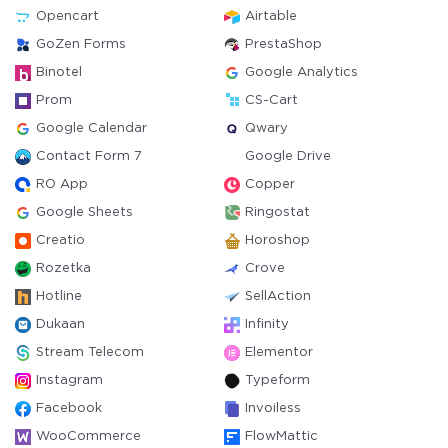
Opencart
Airtable
GoZen Forms
PrestaShop
Binotel
Google Analytics
Prom
CS-Cart
Google Calendar
Qwary
Contact Form 7
Google Drive
RO App
Copper
Google Sheets
Ringostat
Creatio
Horoshop
Rozetka
Crove
Hotline
SellAction
Dukaan
Infinity
Stream Telecom
Elementor
Instagram
Typeform
Facebook
Invoiless
WooCommerce
FlowMattic