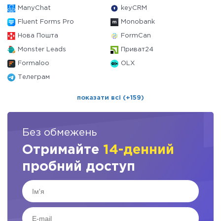
ManyChat
keyCRM
Fluent Forms Pro
Monobank
Нова Пошта
FormCan
Monster Leads
Приват24
Formaloo
OLX
Телеграм
показати всі (+159)
Без обмежень
Отримайте
14-денний
пробний доступ