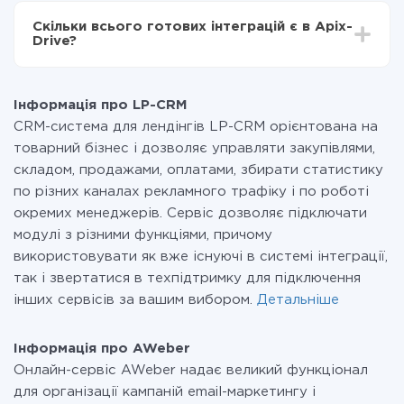
всіх тарифах доступний повністю весь функціонал.
Скільки всього готових інтеграцій є в Apix-
Ви оплачуєте лише кількість даних, які за фактом
Drive?
передаються з однієї вашої системи в іншу через
наш сервіс. Якщо у вас кількість даних в місяць
На даний час у нас готово 400+ інтеграцій крім LP-
невелика, можете сміливо користуватися
CRM і AWeber
безкоштовним тарифом або перейти на платний,
Інформація про LP-CRM
при необхідності. Детальніше про
тарифи
.
CRM-система для лендінгів LP-CRM орієнтована на
товарний бізнес і дозволяє управляти закупівлями,
складом, продажами, оплатами, збирати статистику
по різних каналах рекламного трафіку і по роботі
окремих менеджерів. Сервіс дозволяє підключати
модулі з різними функціями, причому
використовувати як вже існуючі в системі інтеграції,
так і звертатися в техпідтримку для підключення
інших сервісів за вашим вибором.
Детальніше
Інформація про AWeber
Онлайн-сервіс AWeber надає великий функціонал
для організації кампаній email-маркетингу і