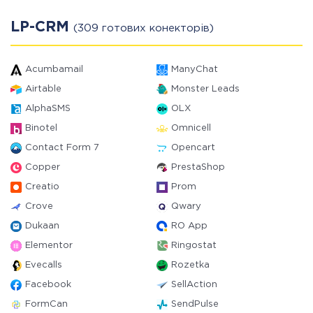
LP-CRM
(309 готових конекторів)
Acumbamail
ManyChat
Airtable
Monster Leads
AlphaSMS
OLX
Binotel
Omnicell
Contact Form 7
Opencart
Copper
PrestaShop
Creatio
Prom
Crove
Qwary
Dukaan
RO App
Elementor
Ringostat
Evecalls
Rozetka
Facebook
SellAction
FormCan
SendPulse