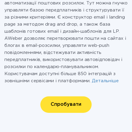
автоматизації поштових розсилок. Тут можна гнучко
управляти базою передплатників і структурувати її
за різними критеріями. Є конструктор email і landing
page за методом drag and drop, а також база
шаблонів готових email і дизайн-шаблонів для LP.
AWeber дозволяє перетворювати пошти на сайтах і
блогах в email-розсилки, управляти web-push
повідомленнями, відстежувати активність
передплатників, використовувати автовідповідач і
розсилки по календарю-планувальником.
Користувачам доступні більше 850 інтеграцій з
зовнішніми сервісами і платформами.
Детальніше
Спробувати