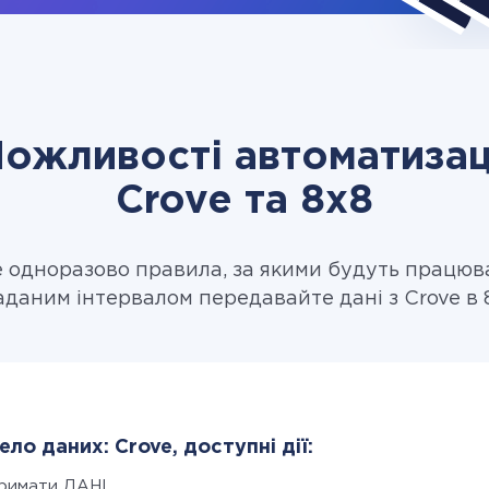
ожливості автоматизац
Crove та 8x8
одноразово правила, за якими будуть працюв
аданим інтервалом передавайте дані з Crove в 
ло даних: Crove, доступні дії:
римати ДАНІ