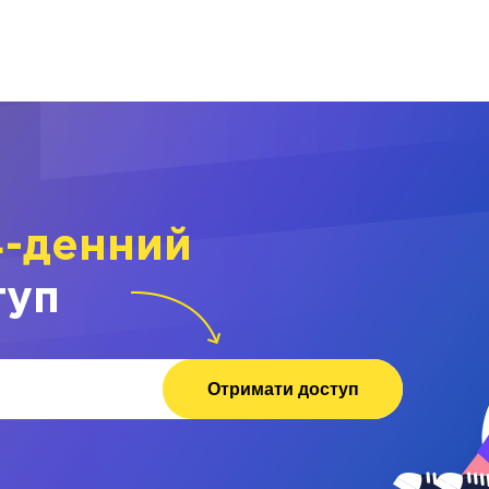
4-денний
туп
Отримати доступ