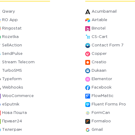
Qwary
Acumbamail
RO App
Airtable
Ringostat
Binotel
Rozetka
CS-Cart
SellAction
Contact Form 7
SendPulse
Copper
Stream Telecom
Creatio
TurboSMS
Dukaan
Typeform
Elementor
Webhooks
Facebook
WooCommerce
FlowMattic
eSputnik
Fluent Forms Pro
Нова Пошта
FormCan
Приват24
Formaloo
Телеграм
Gmail