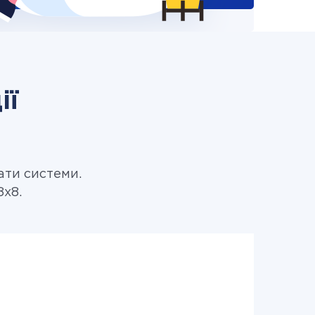
ії
ати системи.
8x8.