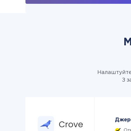
М
Налаштуйте 
З з
Джере
От