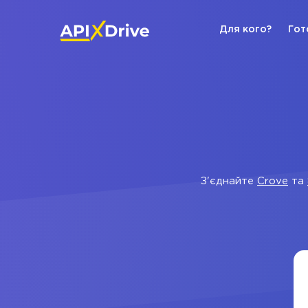
Для кого?
Гот
З'єднайте
Crove
та