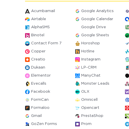
Acumbamail
Google Analytics
Airtable
Google Calendar
AlphaSMS
Google Drive
Binotel
Google Sheets
Contact Form 7
Horoshop
Copper
Hotline
Creatio
Instagram
Dukaan
LP-CRM
Elementor
ManyChat
Evecalls
Monster Leads
Facebook
OLX
FormCan
Omnicell
Formaloo
Opencart
Gmail
PrestaShop
GoZen Forms
Prom