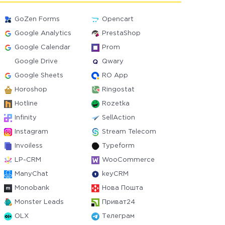
GoZen Forms
Opencart
Google Analytics
PrestaShop
Google Calendar
Prom
Google Drive
Qwary
Google Sheets
RO App
Horoshop
Ringostat
Hotline
Rozetka
Infinity
SellAction
Instagram
Stream Telecom
Invoiless
Typeform
LP-CRM
WooCommerce
ManyChat
keyCRM
Monobank
Нова Пошта
Monster Leads
Приват24
OLX
Телеграм