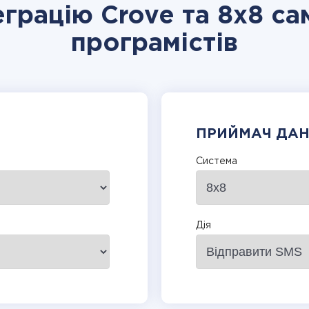
еграцію Crove та 8x8 са
програмістів
ПРИЙМАЧ ДА
Система
Дія