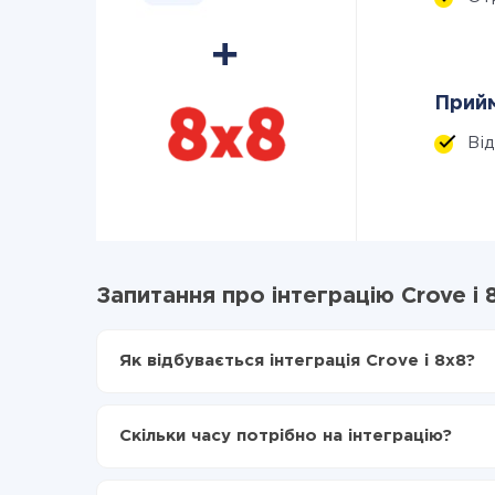
Прийм
Ві
Запитання про інтеграцію Crove і 
Як відбувається інтеграція Crove і 8x8?
Для початку потрібно
зареєструватися в Api
Вибираєте які дані передавати з Crove в 8x8
Скільки часу потрібно на інтеграцію?
Включаєте автооновлення
Тепер дані будуть автоматично передаватися
Залежно від системи, з якої ви будете робити і