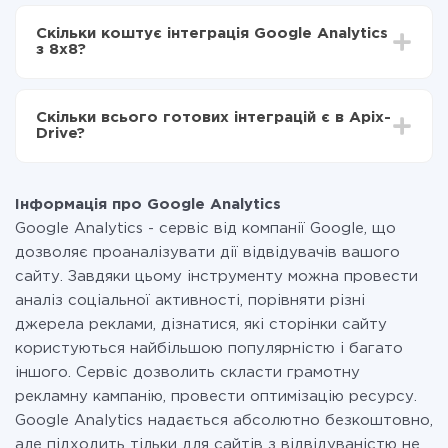
Залежно від системи, з якої ви будете робити
Включаєте автооновлення
інтеграцію, час налаштування може відрізнятися і
Тепер дані будуть автоматично передаватися з
Скільки коштує інтеграція Google Analytics
становити від 5-ти до 30-хвилин. У середньому
Google Analytics в 8x8
з 8x8?
налаштування займає 10-15 хвилин.
За саму інтеграцію нічого платити не потрібно і на
всіх тарифах доступний повністю весь функціонал.
Скільки всього готових інтеграцій є в Apix-
Ви оплачуєте лише кількість даних, які за фактом
Drive?
передаються з однієї вашої системи в іншу через
наш сервіс. Якщо у вас кількість даних в місяць
На даний час у нас готово 400+ інтеграцій крім
невелика, можете сміливо користуватися
Google Analytics і 8x8
безкоштовним тарифом або перейти на платний,
Інформація про Google Analytics
при необхідності. Детальніше про
тарифи
.
Google Analytics - сервіс від компанії Google, що
дозволяє проаналізувати дії відвідувачів вашого
сайту. Завдяки цьому інструменту можна провести
аналіз соціальної активності, порівняти різні
джерела реклами, дізнатися, які сторінки сайту
користуються найбільшою популярністю і багато
іншого. Сервіс дозволить скласти грамотну
рекламну кампанію, провести оптимізацію ресурсу.
Google Analytics надається абсолютно безкоштовно,
але підходить тільки для сайтів з відвідуваністю не