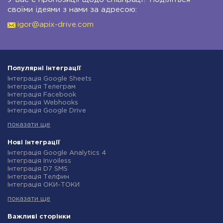
своїми ідеями з нами за адресою:
igor@apix-drive.com
Популярні інтеграції
Інтеграція Google Sheets
Інтеграція Телеграм
Інтеграція Facebook
Інтеграція Webhooks
Інтеграція Google Drive
Інтеграція Opencart
показати ще
Інтеграція Gmail
Інтеграція Нова Пошта
Інтеграція Rozetka
Нові інтеграції
Інтеграція OpenAI (ChatGPT)
Інтеграція Google Analytics 4
Інтеграція Binotel
Інтеграція Invoiless
Інтеграція Prom
Інтеграція D7 SMS
Інтеграція Приват24
Інтеграція Телфин
Інтеграція OLX
Інтеграція ОКИ-ТОКИ
Інтеграція TurboSMS
Інтеграція Finmap
Інтеграція SendPulse
показати ще
Інтеграція Microsoft Dynamics 365
Інтеграція Horoshop
Інтеграція BulkGate
Інтеграція Stream Telecom
Інтеграція TxtSync
Важливі сторінки
Інтеграція Instagram