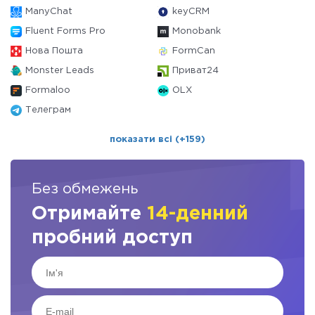
ManyChat
keyCRM
Fluent Forms Pro
Monobank
Нова Пошта
FormCan
Monster Leads
Приват24
Formaloo
OLX
Телеграм
показати всі (+159)
Без обмежень
Отримайте
14-денний
пробний доступ