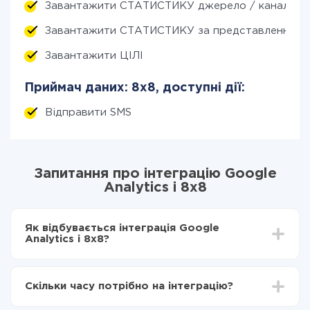
Завантажити СТАТИСТИКУ джерело / канал / кам
Завантажити СТАТИСТИКУ за представленням (з
Завантажити ЦІЛІ
Приймач даних: 8x8, доступні дії:
Відправити SMS
Запитання про інтеграцію Google
Analytics і 8x8
Як відбувається інтеграція Google
Analytics і 8x8?
Для початку потрібно
зареєструватися в ApiX-
Drive
Скільки часу потрібно на інтеграцію?
Вибираєте які дані передавати з Google Analytics
в 8x8