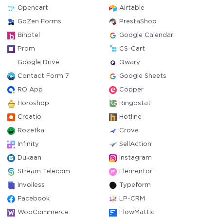
Opencart
Airtable
GoZen Forms
PrestaShop
Binotel
Google Calendar
Prom
CS-Cart
Google Drive
Qwary
Contact Form 7
Google Sheets
RO App
Copper
Horoshop
Ringostat
Creatio
Hotline
Rozetka
Crove
Infinity
SellAction
Dukaan
Instagram
Stream Telecom
Elementor
Invoiless
Typeform
Facebook
LP-CRM
WooCommerce
FlowMattic