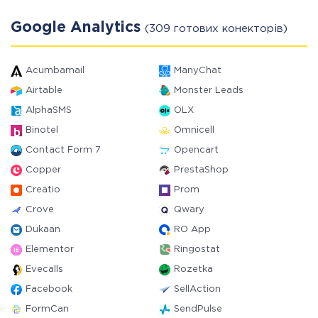
Google Analytics
(309 готових конекторів)
Acumbamail
ManyChat
Airtable
Monster Leads
AlphaSMS
OLX
Binotel
Omnicell
Contact Form 7
Opencart
Copper
PrestaShop
Creatio
Prom
Crove
Qwary
Dukaan
RO App
Elementor
Ringostat
Evecalls
Rozetka
Facebook
SellAction
FormCan
SendPulse