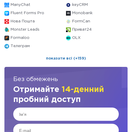
ManyChat
keyCRM
Fluent Forms Pro
Monobank
Нова Пошта
FormCan
Monster Leads
Приват24
Formaloo
OLX
Телеграм
показати всі (+159)
Без обмежень
Отримайте
14-денний
пробний доступ