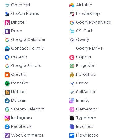
Opencart
Airtable
GoZen Forms
PrestaShop
Binotel
Google Analytics
Prom
CS-Cart
Google Calendar
Qwary
Contact Form 7
Google Drive
RO App
Copper
Google Sheets
Ringostat
Creatio
Horoshop
Rozetka
Crove
Hotline
SellAction
Dukaan
Infinity
Stream Telecom
Elementor
Instagram
Typeform
Facebook
Invoiless
WooCommerce
FlowMattic