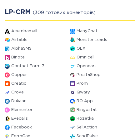
LP-CRM
(309 готових конекторів)
Acumbamail
ManyChat
Airtable
Monster Leads
AlphaSMS
OLX
Binotel
Omnicell
Contact Form 7
Opencart
Copper
PrestaShop
Creatio
Prom
Crove
Qwary
Dukaan
RO App
Elementor
Ringostat
Evecalls
Rozetka
Facebook
SellAction
FormCan
SendPulse