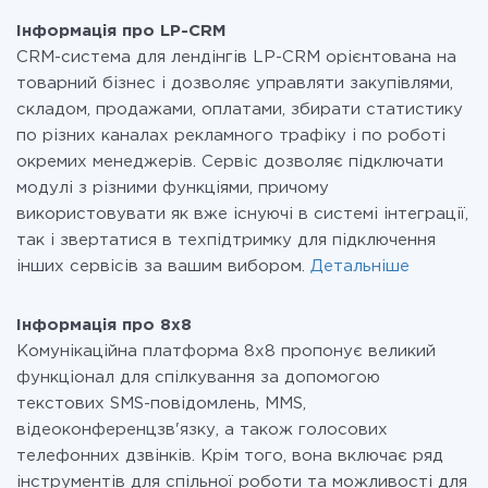
невелика, можете сміливо користуватися
CRM і 8x8
безкоштовним тарифом або перейти на платний,
Інформація про LP-CRM
при необхідності. Детальніше про
тарифи
.
CRM-система для лендінгів LP-CRM орієнтована на
товарний бізнес і дозволяє управляти закупівлями,
складом, продажами, оплатами, збирати статистику
по різних каналах рекламного трафіку і по роботі
окремих менеджерів. Сервіс дозволяє підключати
модулі з різними функціями, причому
використовувати як вже існуючі в системі інтеграції,
так і звертатися в техпідтримку для підключення
інших сервісів за вашим вибором.
Детальніше
Інформація про 8x8
Комунікаційна платформа 8х8 пропонує великий
функціонал для спілкування за допомогою
текстових SMS-повідомлень, MMS,
відеоконференцзв'язку, а також голосових
телефонних дзвінків. Крім того, вона включає ряд
інструментів для спільної роботи та можливості для