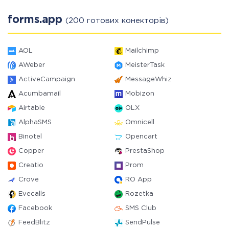
forms.app
(200 готових конекторів)
AOL
Mailchimp
AWeber
MeisterTask
ActiveCampaign
MessageWhiz
Acumbamail
Mobizon
Airtable
OLX
AlphaSMS
Omnicell
Binotel
Opencart
Copper
PrestaShop
Creatio
Prom
Crove
RO App
Evecalls
Rozetka
Facebook
SMS Club
FeedBlitz
SendPulse