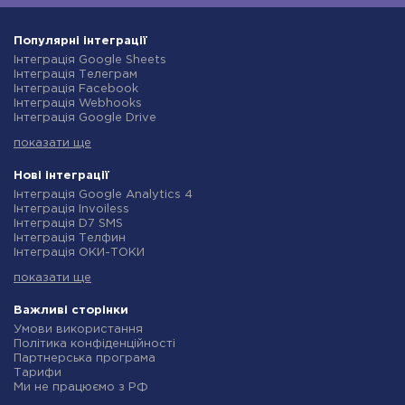
Популярні інтеграції
Інтеграція Google Sheets
Інтеграція Телеграм
Інтеграція Facebook
Інтеграція Webhooks
Інтеграція Google Drive
Інтеграція Opencart
показати ще
Інтеграція Gmail
Інтеграція Нова Пошта
Інтеграція Rozetka
Нові інтеграції
Інтеграція OpenAI (ChatGPT)
Інтеграція Google Analytics 4
Інтеграція Binotel
Інтеграція Invoiless
Інтеграція Prom
Інтеграція D7 SMS
Інтеграція Приват24
Інтеграція Телфин
Інтеграція OLX
Інтеграція ОКИ-ТОКИ
Інтеграція TurboSMS
Інтеграція Finmap
Інтеграція SendPulse
показати ще
Інтеграція Microsoft Dynamics 365
Інтеграція Horoshop
Інтеграція BulkGate
Інтеграція Stream Telecom
Інтеграція TxtSync
Важливі сторінки
Інтеграція Instagram
Інтеграція Wire2Air
Умови використання
Інтеграція Google Analytics
Інтеграція Corezoid
Політика конфіденційності
Інтеграція Creatio
Інтеграція Infobip
Партнерська програма
Інтеграція Ringostat
Інтеграція Instasent
Тарифи
Інтеграція Google Calendar
Інтеграція AtomPark
Ми не працюємо з РФ
Інтеграція Airtable
Інтеграція TXTImpact
Політика повернення коштів