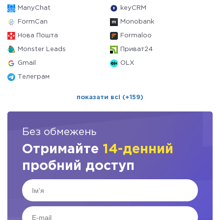
ManyChat
keyCRM
FormCan
Monobank
Нова Пошта
Formaloo
Monster Leads
Приват24
Gmail
OLX
Телеграм
показати всі (+159)
Без обмежень
Отримайте
14-денний
пробний доступ