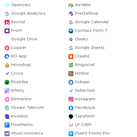
Opencart
Airtable
Google Analytics
PrestaShop
Binotel
Google Calendar
Prom
Contact Form 7
Google Drive
Qwary
Copper
Google Sheets
RO App
Creatio
Horoshop
Ringostat
Crove
Hotline
Rozetka
Dukaan
Infinity
SellAction
Elementor
Instagram
Stream Telecom
Facebook
Invoiless
Typeform
FlowMattic
LP-CRM
WooCommerce
Fluent Forms Pro