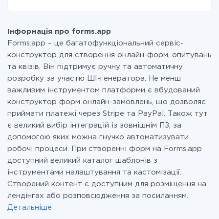
передаються з однієї вашої системи в іншу через
наш сервіс. Якщо у вас кількість даних в місяць
На даний час у нас готово 400+ інтеграцій крім
невелика, можете сміливо користуватися
forms.app і 8x8
безкоштовним тарифом або перейти на платний,
Інформація про forms.app
при необхідності. Детальніше про
тарифи
.
Forms.app – це багатофункціональний сервіс-
конструктор для створення онлайн-форм, опитувань
та квізів. Він підтримує ручну та автоматичну
розробку за участю ШІ-генератора. Не менш
важливим інструментом платформи є вбудований
конструктор форм онлайн-замовлень, що дозволяє
приймати платежі через Stripe та PayPal. Також тут
є великий вибір інтеграцій із зовнішнім ПЗ, за
допомогою яких можна гнучко автоматизувати
робочі процеси. При створенні форм на Forms.app
доступний великий каталог шаблонів з
інструментами налаштування та кастомізації.
Створений контент є доступним для розміщення на
лендінгах або розповсюдження за посиланням.
Детальніше