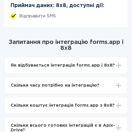
Приймач даних: 8x8, доступні дії:
Відправити SMS
Запитання про інтеграцію forms.app і
8x8
Як відбувається інтеграція forms.app і 8x8?
Для початку потрібно
зареєструватися в ApiX-
Drive
Скільки часу потрібно на інтеграцію?
Вибираєте які дані передавати з forms.app в 8x8
Включаєте автооновлення
Залежно від системи, з якої ви будете робити
Тепер дані будуть автоматично передаватися з
інтеграцію, час налаштування може відрізнятися і
forms.app в 8x8
Скільки коштує інтеграція forms.app з 8x8?
становити від 5-ти до 30-хвилин. У середньому
налаштування займає 10-15 хвилин.
За саму інтеграцію нічого платити не потрібно і на
всіх тарифах доступний повністю весь функціонал.
Скільки всього готових інтеграцій є в Apix-
Ви оплачуєте лише кількість даних, які за фактом
Drive?