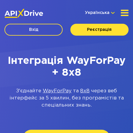
Українська
Вхід
Реєстрація
Інтеграція WayForPay
+ 8x8
З'єднайте
WayForPay
та
8x8
через веб
інтерфейс за 5 хвилин, без програмістів та
спеціальних знань.