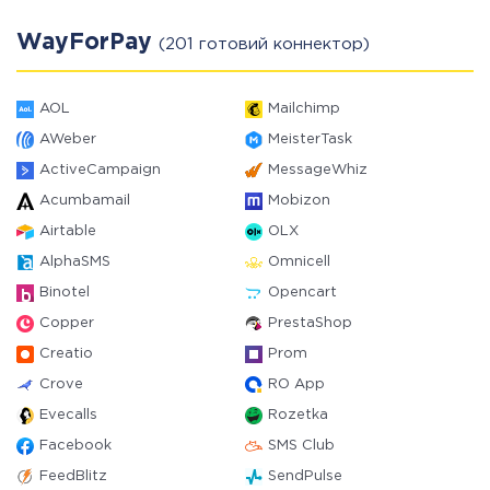
WayForPay
(201 готовий коннектор)
AOL
Mailchimp
AWeber
MeisterTask
ActiveCampaign
MessageWhiz
Acumbamail
Mobizon
Airtable
OLX
AlphaSMS
Omnicell
Binotel
Opencart
Copper
PrestaShop
Creatio
Prom
Crove
RO App
Evecalls
Rozetka
Facebook
SMS Club
FeedBlitz
SendPulse