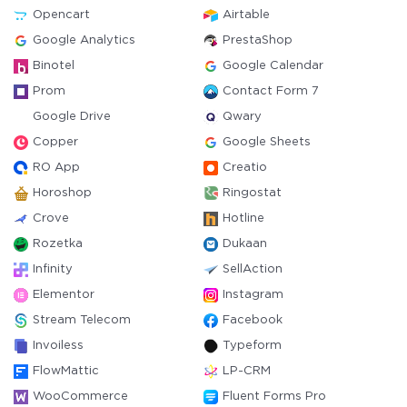
Opencart
Airtable
Google Analytics
PrestaShop
Binotel
Google Calendar
Prom
Contact Form 7
Google Drive
Qwary
Copper
Google Sheets
RO App
Creatio
Horoshop
Ringostat
Crove
Hotline
Rozetka
Dukaan
Infinity
SellAction
Elementor
Instagram
Stream Telecom
Facebook
Invoiless
Typeform
FlowMattic
LP-CRM
WooCommerce
Fluent Forms Pro