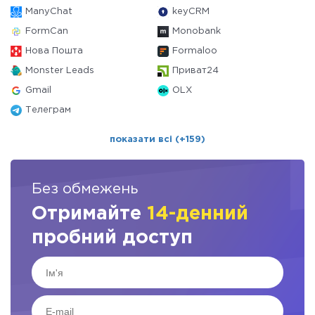
ManyChat
keyCRM
FormCan
Monobank
Нова Пошта
Formaloo
Monster Leads
Приват24
Gmail
OLX
Телеграм
показати всі (+159)
Без обмежень
Отримайте
14-денний
пробний доступ