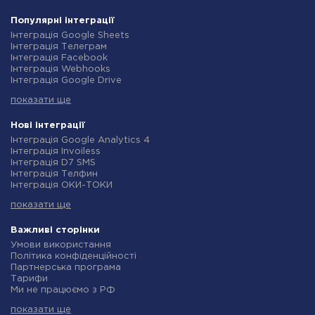
Популярні інтеграції
Інтеграція Google Sheets
Інтеграція Телеграм
Інтеграція Facebook
Інтеграція Webhooks
Інтеграція Google Drive
Інтеграція Opencart
показати ще
Інтеграція Gmail
Інтеграція Нова Пошта
Інтеграція Rozetka
Нові інтеграції
Інтеграція OpenAI (ChatGPT)
Інтеграція Google Analytics 4
Інтеграція Binotel
Інтеграція Invoiless
Інтеграція Prom
Інтеграція D7 SMS
Інтеграція Приват24
Інтеграція Телфин
Інтеграція OLX
Інтеграція ОКИ-ТОКИ
Інтеграція TurboSMS
Інтеграція Finmap
Інтеграція SendPulse
показати ще
Інтеграція Microsoft Dynamics 365
Інтеграція Horoshop
Інтеграція BulkGate
Інтеграція Stream Telecom
Інтеграція TxtSync
Важливі сторінки
Інтеграція Instagram
Інтеграція Wire2Air
Умови використання
Інтеграція Google Analytics
Інтеграція Corezoid
Політика конфіденційності
Інтеграція Creatio
Інтеграція Infobip
Партнерська програма
Інтеграція Ringostat
Інтеграція Instasent
Тарифи
Інтеграція Google Calendar
Інтеграція AtomPark
Ми не працюємо з РФ
Інтеграція Airtable
Інтеграція TXTImpact
Політика повернення коштів
Інтеграція RO App
Інтеграція Campaign Monitor
показати ще
Індивідуальна розробка