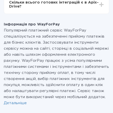
Скільки всього готових інтеграцій є в Apix-
Ви оплачуєте лише кількість даних, які за фактом
Drive?
передаються з однієї вашої системи в іншу через
наш сервіс. Якщо у вас кількість даних в місяць
На даний час у нас готово 401+ інтеграцій крім
невелика, можете сміливо користуватися
WayForPay і 8x8
безкоштовним тарифом або перейти на платний,
Інформація про WayForPay
при необхідності. Детальніше про
тарифи
.
Популярний платіжний сервіс WayForPay
спеціалізується на забезпеченні прийому платежів
для бізнес клієнтів. Застосовувати інструменти
сервісу можна на сайті, сторінці в соціальній мережі
або навіть шляхом оформлення електронного
рахунку. WayForPay працює з усіма популярними
платіжними системами і інструментами і забезпечить
технічну сторону прийому оплат, в тому числі
створення акцій, вибір платіжних інструментів для
покупця, можливість здійснити оплату в один клік
або налаштувати регулярні платежі. Сервіс також
може бути використаний через мобільний додаток.
Детальніше