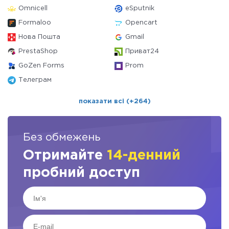
Omnicell
eSputnik
Formaloo
Opencart
Нова Пошта
Gmail
PrestaShop
Приват24
GoZen Forms
Prom
Телеграм
показати всі (+264)
Без обмежень
Отримайте
14-денний
пробний доступ