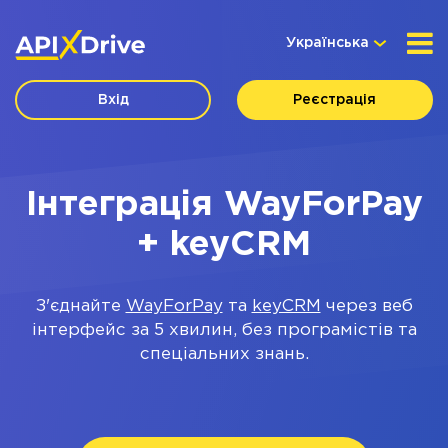
Українська
Вхід
Реєстрація
Інтеграція WayForPay
+ keyCRM
З'єднайте
WayForPay
та
keyCRM
через веб
інтерфейс за 5 хвилин, без програмістів та
спеціальних знань.