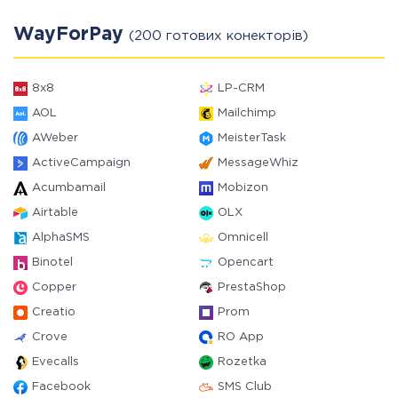
WayForPay
(200 готових конекторів)
8x8
LP-CRM
AOL
Mailchimp
AWeber
MeisterTask
ActiveCampaign
MessageWhiz
Acumbamail
Mobizon
Airtable
OLX
AlphaSMS
Omnicell
Binotel
Opencart
Copper
PrestaShop
Creatio
Prom
Crove
RO App
Evecalls
Rozetka
Facebook
SMS Club