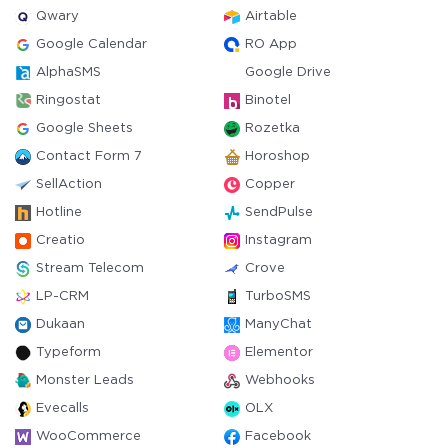
Qwary
Airtable
Google Calendar
RO App
AlphaSMS
Google Drive
Ringostat
Binotel
Google Sheets
Rozetka
Contact Form 7
Horoshop
SellAction
Copper
Hotline
SendPulse
Creatio
Instagram
Stream Telecom
Crove
LP-CRM
TurboSMS
Dukaan
ManyChat
Typeform
Elementor
Monster Leads
Webhooks
Evecalls
OLX
WooCommerce
Facebook