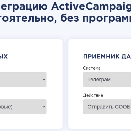
теграцию ActiveCampaig
тоятельно, без програм
ЫХ
ПРИЕМНИК Д
Система
Действие