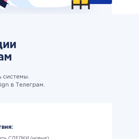
ции
ам
ь системы.
gn в Телеграм.
твия:
ить СДЕЛКИ (новые)