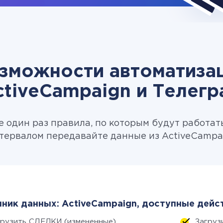
зможности автоматиза
ctiveCampaign и Телегр
 один раз правила, по которым будут работат
тервалом передавайте данные из ActiveCampai
ник данных: ActiveCampaign, доступные дейс
грузить СДЕЛКИ (измененные)
Загруз