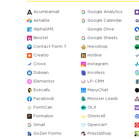
Acumbamail
Google Analytics
Airtable
Google Calendar
AlphaSMS
Google Drive
Binotel
Google Sheets
Contact Form 7
Horoshop
Creatio
Hotline
Crove
Instagram
Dukaan
Invoiless
Elementor
LP-CRM
Evecalls
ManyChat
Facebook
Monster Leads
FormCan
OLX
Formaloo
Omnicell
Gmail
Opencart
GoZen Forms
PrestaShop