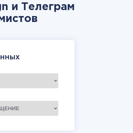
n и Телеграм
мистов
АННЫХ