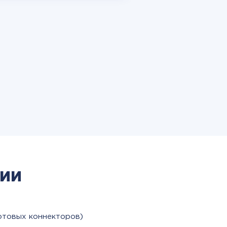
ии
отовых коннекторов)