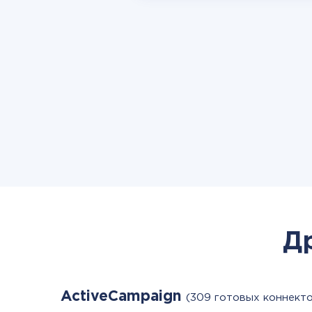
Д
ActiveCampaign
(309 готовых коннект