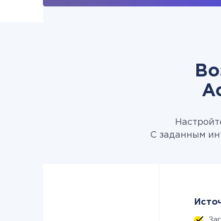
Во
A
Настройте
С заданным ин
Источ
За