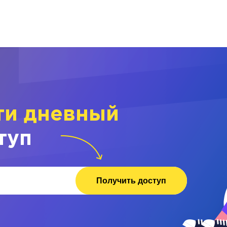
ти дневный
туп
Получить доступ