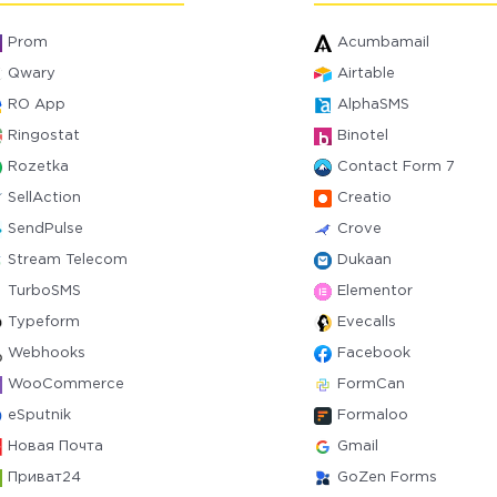
Prom
Acumbamail
Qwary
Airtable
RO App
AlphaSMS
Ringostat
Binotel
Rozetka
Contact Form 7
SellAction
Creatio
SendPulse
Crove
Stream Telecom
Dukaan
TurboSMS
Elementor
Typeform
Evecalls
Webhooks
Facebook
WooCommerce
FormCan
eSputnik
Formaloo
Новая Почта
Gmail
Приват24
GoZen Forms