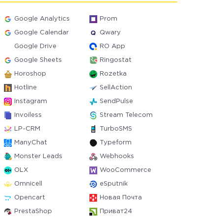
Google Analytics
Prom
Google Calendar
Qwary
Google Drive
RO App
Google Sheets
Ringostat
Horoshop
Rozetka
Hotline
SellAction
Instagram
SendPulse
Invoiless
Stream Telecom
LP-CRM
TurboSMS
ManyChat
Typeform
Monster Leads
Webhooks
OLX
WooCommerce
Omnicell
eSputnik
Opencart
Новая Почта
PrestaShop
Приват24