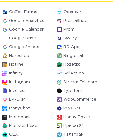
GoZen Forms
Opencart
Google Analytics
PrestaShop
Google Calendar
Prom
Google Drive
Qwary
Google Sheets
RO App
Horoshop
Ringostat
Hotline
Rozetka
Infinity
SellAction
Instagram
Stream Telecom
Invoiless
Typeform
LP-CRM
WooCommerce
ManyChat
keyCRM
Monobank
Новая Почта
Monster Leads
Приват24
OLX
Телеграм