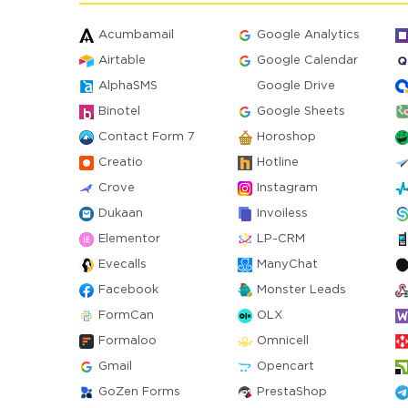
Acumbamail
Google Analytics
Airtable
Google Calendar
AlphaSMS
Google Drive
Binotel
Google Sheets
Contact Form 7
Horoshop
Creatio
Hotline
Crove
Instagram
Dukaan
Invoiless
Elementor
LP-CRM
Evecalls
ManyChat
Facebook
Monster Leads
FormCan
OLX
Formaloo
Omnicell
Gmail
Opencart
GoZen Forms
PrestaShop