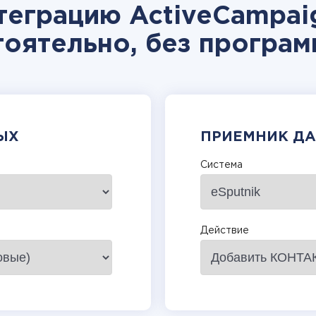
теграцию ActiveCampaig
тоятельно, без програм
ЫХ
ПРИЕМНИК Д
Система
Действие