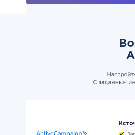
Во
A
Настройте
С заданным ин
Источ
За