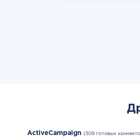
Д
ActiveCampaign
(309 готовых коннект