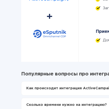
За
Прием
До
Популярные вопросы про интегра
Как происходит интеграция ActiveCampai
Для начала нужно
зарегистрироваться в Api
Выбираете какие данные передавать из Acti
Сколько времени нужно на интеграцию?
Включаете автообновление