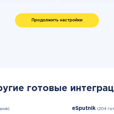
Продолжить настройки
ругие готовые интеграц
eSputnik
оров)
(204 го