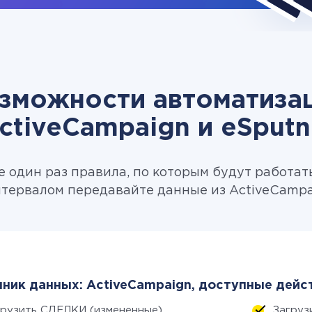
зможности автоматиза
ctiveCampaign и eSputn
 один раз правила, по которым будут работат
тервалом передавайте данные из ActiveCampai
ник данных: ActiveCampaign, доступные дейс
грузить СДЕЛКИ (измененные)
Загруз