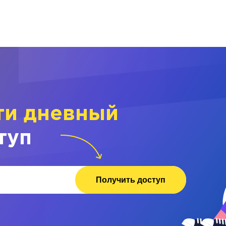
ти дневный
туп
Получить доступ