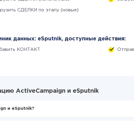
грузить СДЕЛКИ по этапу (новые)
ник данных: eSputnik, доступные действия:
бавить КОНТАКТ
Отправ
цию ActiveCampaign и eSputnik
gn и eSputnik?
X-Drive
veCampaign в eSputnik