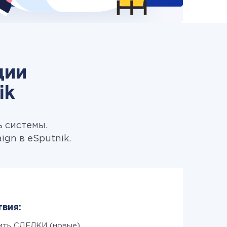
ции
ik
ь системы.
gn в eSputnik.
твия:
ить СДЕЛКИ (новые)