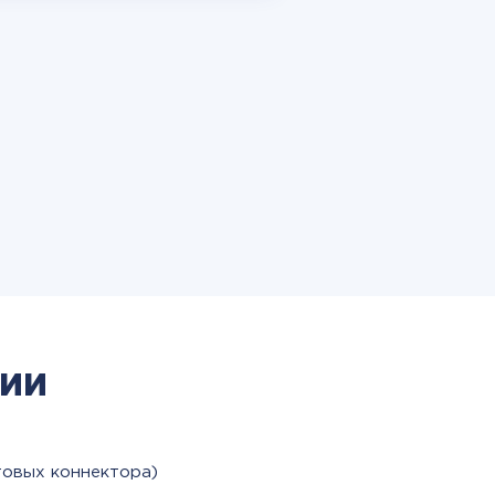
ии
товых коннектора)