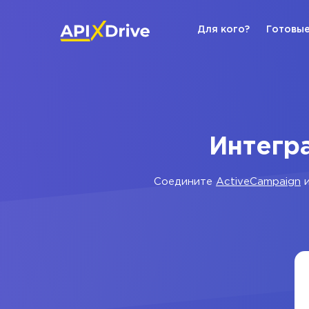
Для кого?
Готовые
Интегра
Соедините
ActiveCampaign