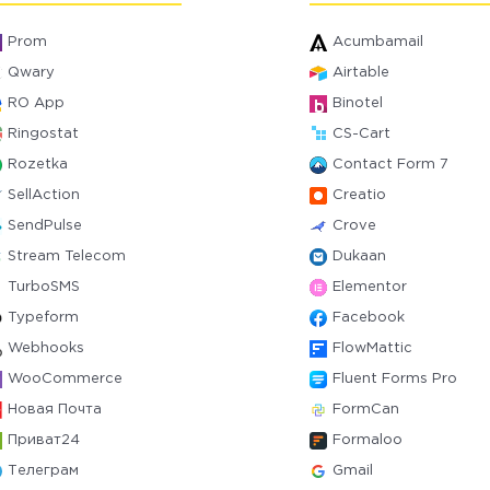
Prom
Acumbamail
Qwary
Airtable
RO App
Binotel
Ringostat
CS-Cart
Rozetka
Contact Form 7
SellAction
Creatio
SendPulse
Crove
Stream Telecom
Dukaan
TurboSMS
Elementor
Typeform
Facebook
Webhooks
FlowMattic
WooCommerce
Fluent Forms Pro
Новая Почта
FormCan
Приват24
Formaloo
Телеграм
Gmail