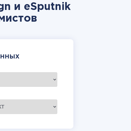
n и eSputnik
мистов
АННЫХ