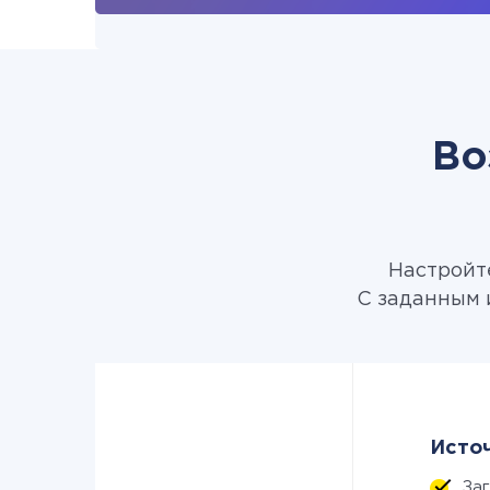
Во
Настройте
С заданным 
Источ
За