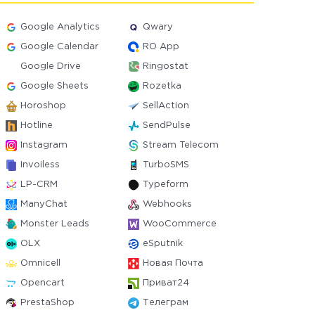
Google Analytics
Qwary
Google Calendar
RO App
Google Drive
Ringostat
Google Sheets
Rozetka
Horoshop
SellAction
Hotline
SendPulse
Instagram
Stream Telecom
Invoiless
TurboSMS
LP-CRM
Typeform
ManyChat
Webhooks
Monster Leads
WooCommerce
OLX
eSputnik
Omnicell
Новая Почта
Opencart
Приват24
PrestaShop
Телеграм