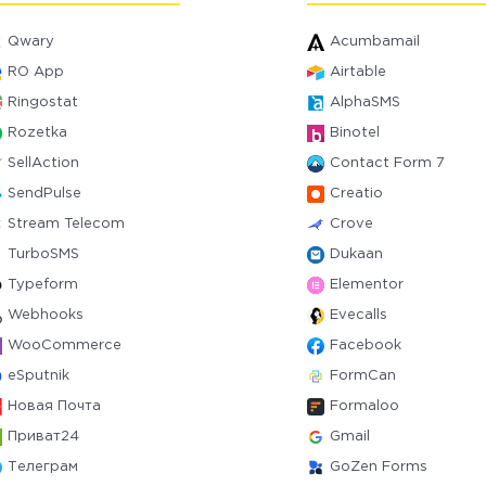
Qwary
Acumbamail
RO App
Airtable
Ringostat
AlphaSMS
Rozetka
Binotel
SellAction
Contact Form 7
SendPulse
Creatio
Stream Telecom
Crove
TurboSMS
Dukaan
Typeform
Elementor
Webhooks
Evecalls
WooCommerce
Facebook
eSputnik
FormCan
Новая Почта
Formaloo
Приват24
Gmail
Телеграм
GoZen Forms