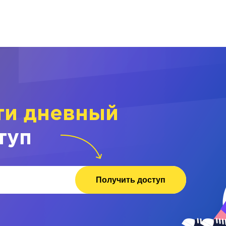
ти дневный
туп
Получить доступ