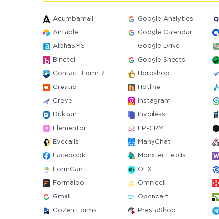
Acumbamail
Google Analytics
Airtable
Google Calendar
AlphaSMS
Google Drive
Binotel
Google Sheets
Contact Form 7
Horoshop
Creatio
Hotline
Crove
Instagram
Dukaan
Invoiless
Elementor
LP-CRM
Evecalls
ManyChat
Facebook
Monster Leads
FormCan
OLX
Formaloo
Omnicell
Gmail
Opencart
GoZen Forms
PrestaShop