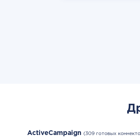
Д
ActiveCampaign
(309 готовых коннект