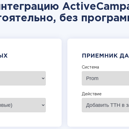
интеграцию ActiveCampa
тоятельно, без програм
ЫХ
ПРИЕМНИК Д
Система
Действие