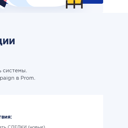
ции
ь системы.
aign в Prom.
твия:
ить СДЕЛКИ (новые)