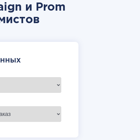
ign и Prom
мистов
АННЫХ