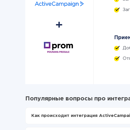
За
Прием
До
От
Популярные вопросы про интегра
Как происходит интеграция ActiveCampai
Для начала нужно
зарегистрироваться в Api