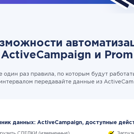
зможности автоматиза
ActiveCampaign и Prom
 один раз правила, по которым будут работат
интервалом передавайте данные из ActiveCamp
ник данных: ActiveCampaign, доступные дейс
грузить СДЕЛКИ (измененные)
Загруз