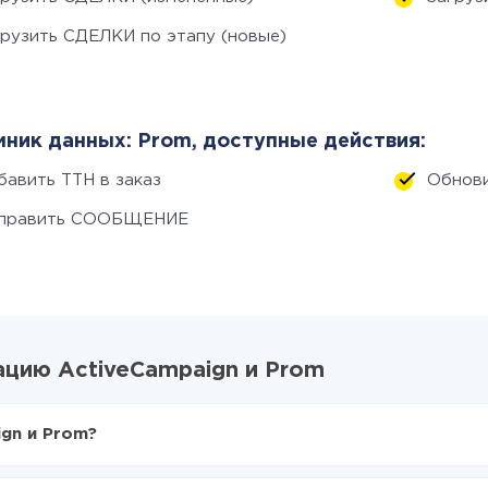
грузить СДЕЛКИ по этапу (новые)
ник данных: Prom, доступные действия:
бавить ТТН в заказ
Обнови
править СООБЩЕНИЕ
цию ActiveCampaign и Prom
gn и Prom?
X-Drive