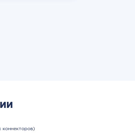
ии
х коннекторов)