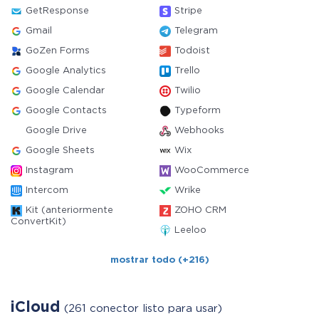
GetResponse
Stripe
Gmail
Telegram
GoZen Forms
Todoist
Google Analytics
Trello
Google Calendar
Twilio
Google Contacts
Typeform
Google Drive
Webhooks
Google Sheets
Wix
Instagram
WooCommerce
Intercom
Wrike
Kit (anteriormente
ZOHO CRM
ConvertKit)
Leeloo
mostrar todo (+216)
iCloud
(261 conector listo para usar)