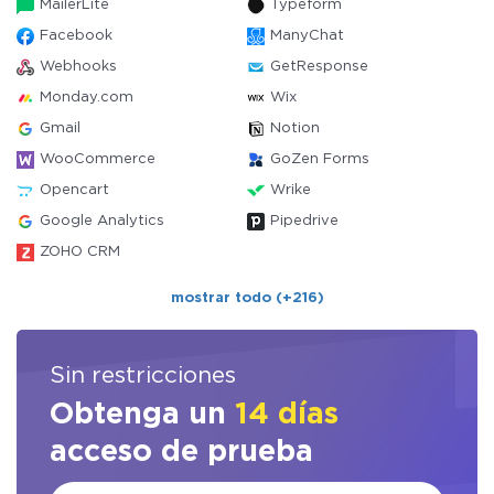
MailerLite
Typeform
Facebook
ManyChat
Webhooks
GetResponse
Monday.com
Wix
Gmail
Notion
WooCommerce
GoZen Forms
Opencart
Wrike
Google Analytics
Pipedrive
ZOHO CRM
mostrar todo (+216)
Sin restricciones
Obtenga un
14 días
acceso de prueba