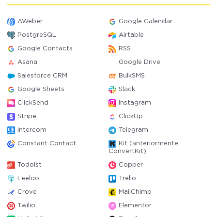
AWeber
Google Calendar
PostgreSQL
Airtable
Google Contacts
RSS
Asana
Google Drive
Salesforce CRM
BulkSMS
Google Sheets
Slack
ClickSend
Instagram
Stripe
ClickUp
Intercom
Telegram
Constant Contact
Kit (anteriormente
ConvertKit)
Todoist
Copper
Leeloo
Trello
Crove
MailChimp
Twilio
Elementor