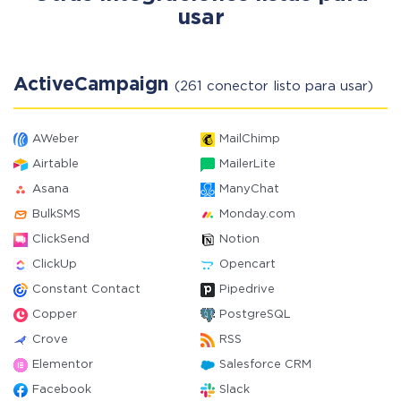
usar
ActiveCampaign
(261 conector listo para usar)
AWeber
MailChimp
Airtable
MailerLite
Asana
ManyChat
BulkSMS
Monday.com
ClickSend
Notion
ClickUp
Opencart
Constant Contact
Pipedrive
Copper
PostgreSQL
Crove
RSS
Elementor
Salesforce CRM
Facebook
Slack