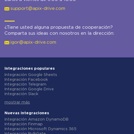
support@apix-drive.com
¿Tiene usted alguna propuesta de cooperación?
Comparta sus ideas con nosotros en la dirección:
igor@apix-drive.com
Integraciones populares
Integración Google Sheets
Integración Facebook
Integración Telegram
Integración Google Drive
Integración Slack
Integración MailChimp
mostrar más
Integración Gmail
Integración Trello
Integración ClickUp
Nuevas integraciones
Integración Airtable
Integración Amazon DynamoDB
Integración Google Contacts
Integración Finmap
Integración OpenAI (ChatGPT)
Integración Microsoft Dynamics 365
Integración Instagram
Integración BulkGate