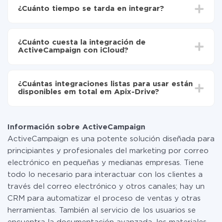
Drive
¿Cuánto tiempo se tarda en integrar?
Elija qué datos transferir de ActiveCampaign a
iCloud
Dependiendo del sistema con el que usted hará la
Active la actualización automática
integración, el tiempo de configuración puede variar y
Ahora los datos se transferirán automáticamente
¿Cuánto cuesta la integración de
oscilar entre 5 y 30 minutos. En promedio, la
de ActiveCampaign a iCloud
ActiveCampaign con iCloud?
configuración tarda entre 10 y 15 minutos.
No es necesario pagar nada por la integración en sí, y
toda las funcionalidades están disponibles en todas las
¿Cuántas integraciones listas para usar están
tarifas. Usted solo paga por la cantidad de datos que
disponibles em total em Apix-Drive?
realmente se transfieren de uno de sus sistemas a otro
a través de nuestro servicio. Si usted tiene una
Por el momento, tenemos listas para usar296 +
pequeña cantidad de datos por mes, puede usar de
integraciones además de ActiveCampaign y iCloud
manera segura un plan de tarifa gratuita o cambiar a
Información sobre ActiveCampaign
uno de pago, si es necesario. Más detalles sobre
ActiveCampaign es una potente solución diseñada para
tarifas
.
principiantes y profesionales del marketing por correo
electrónico en pequeñas y medianas empresas. Tiene
todo lo necesario para interactuar con los clientes a
través del correo electrónico y otros canales; hay un
CRM para automatizar el proceso de ventas y otras
herramientas. También al servicio de los usuarios se