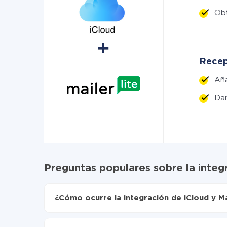
Ob
Recep
Añ
Da
Preguntas populares sobre la integr
¿Cómo ocurre la integración de iCloud y Ma
Para empezar es necesario
registrarse en Api
Elija qué datos transferir de iCloud a MailerLite