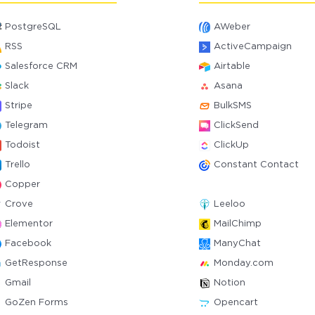
PostgreSQL
AWeber
RSS
ActiveCampaign
Salesforce CRM
Airtable
Slack
Asana
Stripe
BulkSMS
Telegram
ClickSend
Todoist
ClickUp
Trello
Constant Contact
Copper
Crove
Leeloo
Elementor
MailChimp
Facebook
ManyChat
GetResponse
Monday.com
Gmail
Notion
GoZen Forms
Opencart