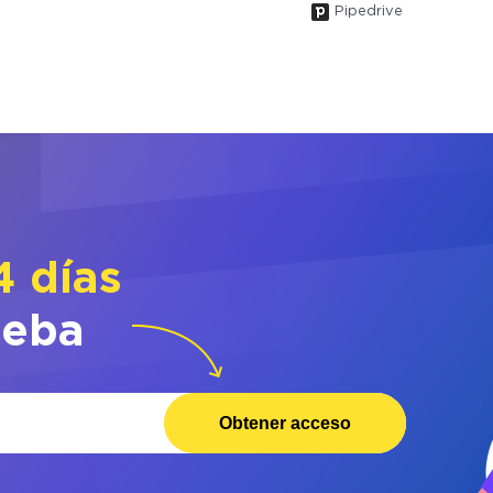
Pipedrive
4 días
ueba
Obtener acceso