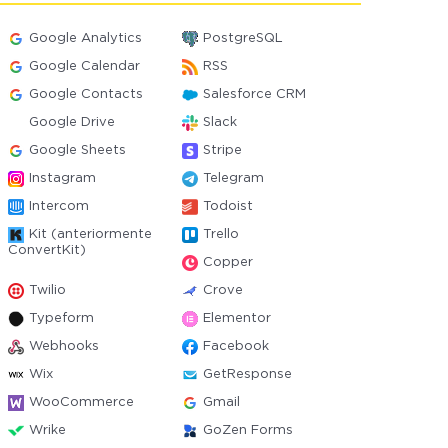
Google Analytics
PostgreSQL
Google Calendar
RSS
Google Contacts
Salesforce CRM
Google Drive
Slack
Google Sheets
Stripe
Instagram
Telegram
Intercom
Todoist
Kit (anteriormente
Trello
ConvertKit)
Copper
Twilio
Crove
Typeform
Elementor
Webhooks
Facebook
Wix
GetResponse
WooCommerce
Gmail
Wrike
GoZen Forms