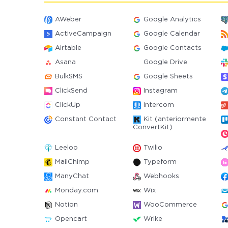
AWeber
Google Analytics
ActiveCampaign
Google Calendar
Airtable
Google Contacts
Asana
Google Drive
BulkSMS
Google Sheets
ClickSend
Instagram
ClickUp
Intercom
Constant Contact
Kit (anteriormente
ConvertKit)
Leeloo
Twilio
MailChimp
Typeform
ManyChat
Webhooks
Monday.com
Wix
Notion
WooCommerce
Opencart
Wrike