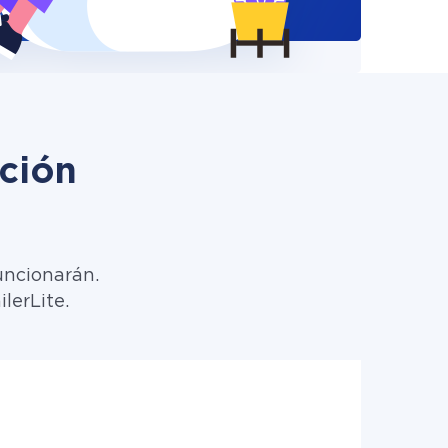
ción
uncionarán.
lerLite.