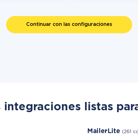
Continuar con las configuraciones
 integraciones listas par
MailerLite
(261 co