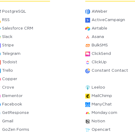
PostgreSQL
AWeber
RSS
ActiveCampaign
Salesforce CRM
Airtable
Slack
Asana
Stripe
BulkSMS
Telegram
ClickSend
Todoist
ClickUp
Trello
Constant Contact
Copper
Crove
Leeloo
Elementor
MailChimp
Facebook
ManyChat
GetResponse
Monday.com
Gmail
Notion
GoZen Forms
Opencart