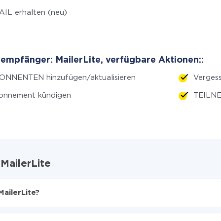
IL erhalten (neu)
empfänger: MailerLite, verfügbare Aktionen::
ONNENTEN hinzufügen/aktualisieren
Verges
onnement kündigen
TEILNE
MailerLite
MailerLite?
en
e zu übertragen