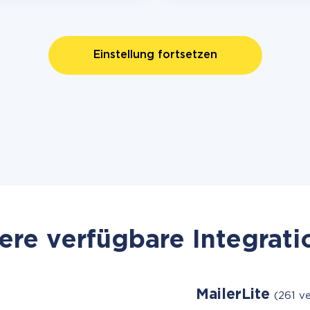
Einstellung fortsetzen
re verfügbare Integrat
MailerLite
(261 v