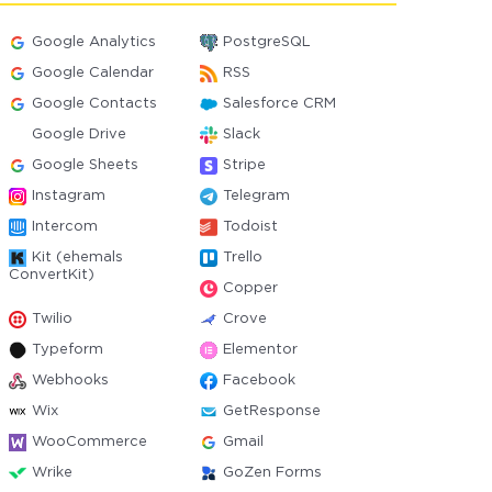
Google Analytics
PostgreSQL
Google Calendar
RSS
Google Contacts
Salesforce CRM
Google Drive
Slack
Google Sheets
Stripe
Instagram
Telegram
Intercom
Todoist
Kit (ehemals
Trello
ConvertKit)
Copper
Twilio
Crove
Typeform
Elementor
Webhooks
Facebook
Wix
GetResponse
WooCommerce
Gmail
Wrike
GoZen Forms