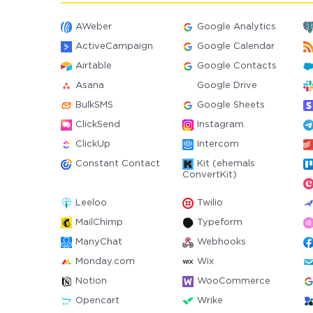
AWeber
Google Analytics
ActiveCampaign
Google Calendar
Airtable
Google Contacts
Asana
Google Drive
BulkSMS
Google Sheets
ClickSend
Instagram
ClickUp
Intercom
Constant Contact
Kit (ehemals
ConvertKit)
Leeloo
Twilio
MailChimp
Typeform
ManyChat
Webhooks
Monday.com
Wix
Notion
WooCommerce
Opencart
Wrike