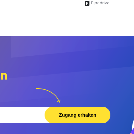
Pipedrive
rn
Zugang erhalten