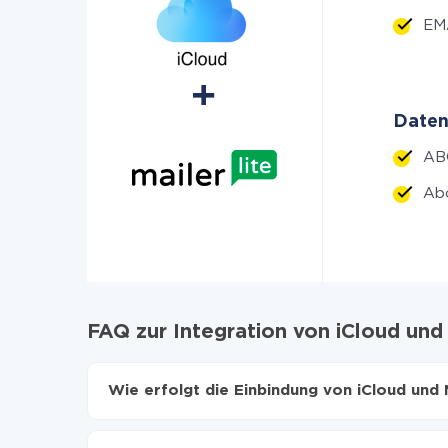
EMA
Daten
AB
Ab
FAQ zur Integration von iCloud und 
Wie erfolgt die Einbindung von iCloud und 
Zuerst muss man sich
bei ApiX-Drive registrier
Wählen, welche Daten von iCloud auf MailerLit