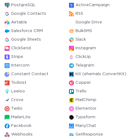
PostgreSQL
ActiveCampaign
Google Contacts
RSS
Airtable
Google Drive
Salesforce CRM
BulkSMS
Google Sheets
Slack
ClickSend
Instagram
Stripe
ClickUp
Intercom
Telegram
Constant Contact
Kit (ehemals ConvertKit)
Todoist
Copper
Leeloo
Trello
Crove
MailChimp
Twilio
Elementor
MailerLite
Typeform
Facebook
ManyChat
Webhooks
GetResponse