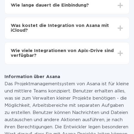
Wählen, welche Daten von Asana auf iCloud zu
Wie lange dauert die Einbindung?
übertragen
Automatische Aktualisierung aktivieren
Je nach System, das Sie integrieren möchten, kann die
Jetzt werden die Daten automatisch von Asana auf
Einrichtungszeit zwischen 5 und 30 Minuten variieren.
iCloud übertragen
Was kostet die Integration von Asana mit
Im Durchschnitt dauert es 10-15 Minuten.
iCloud?
Sie müssen für die Integration nicht bezahlen, da alle
Funktionen in allen Tarifplänen verfügbar sind. Sie
Wie viele Integrationen von Apix-Drive sind
zahlen nur für die Datenmenge, die über unseren
verfügbar?
Service von einem System auf ein anderes übertragen
wird. Wenn Sie eine geringe Datenmenge pro Monat
Zurzeit haben wir 296+ Integrationen ausser Asana
haben, können Sie einen kostenlosen Plan nutzen und
und iCloud
bei Bedarf zu einem kostenpflichtigen wechseln.
Information über Asana
Weitere Informationen zu
Tarifen
.
Das Projektmanagementsystem von Asana ist für kleine
und mittlere Teams konzipiert. Benutzer erhalten alles,
was sie zum Verwalten kleiner Projekte benötigen - die
Möglichkeit, Arbeitsbereiche mit separaten Aufgaben
zu erstellen. Benutzer können Nachrichten und Dateien
austauschen und andere Aktionen ausführen, je nach
ihren Berechtigungen. Die Entwickler legen besonderen