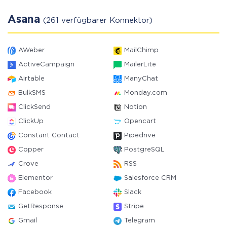
Asana
(261 verfügbarer Konnektor)
AWeber
MailChimp
ActiveCampaign
MailerLite
Airtable
ManyChat
BulkSMS
Monday.com
ClickSend
Notion
ClickUp
Opencart
Constant Contact
Pipedrive
Copper
PostgreSQL
Crove
RSS
Elementor
Salesforce CRM
Facebook
Slack
GetResponse
Stripe
Gmail
Telegram