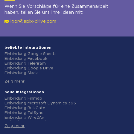
Wenn Sie Vorschläge für eine Zusammenarbeit
haben, teilen Sie uns Ihre Ideen mit:
igor@apix-drive.com
beliebte Integrationen
Einbindung Google Sheets
Einbindung Facebook
Einbindung Telegram
Einbindung Google Drive
Einbindung Slack
Einbindung MailChimp
Zeig mehr
Einbindung Gmail
Einbindung Trello
Einbindung ClickUp
neue Integrationen
Einbindung Airtable
Einbindung Finmap
Einbindung Google Contacts
Einbindung Microsoft Dynamics 365
Einbindung OpenAI (ChatGPT)
Einbindung BulkGate
Einbindung Instagram
Einbindung TxtSync
Einbindung ActiveCampaign
Einbindung Wire2Air
Einbindung Typeform
Einbindung Corezoid
Einbindung Salesforce CRM
Zeig mehr
Einbindung Infobip
Einbindung Monday.com
Einbindung Instasent