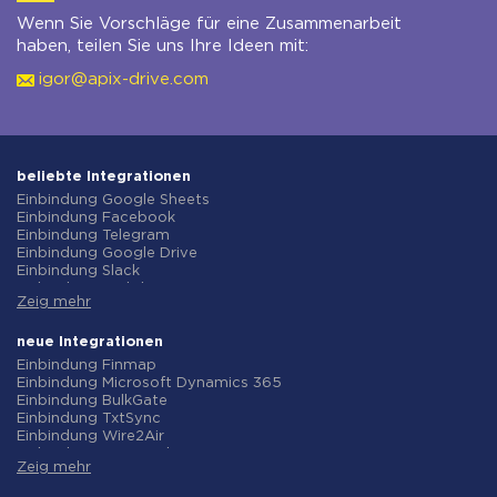
Wenn Sie Vorschläge für eine Zusammenarbeit
haben, teilen Sie uns Ihre Ideen mit:
igor@apix-drive.com
beliebte Integrationen
Einbindung Google Sheets
Einbindung Facebook
Einbindung Telegram
Einbindung Google Drive
Einbindung Slack
Einbindung MailChimp
Zeig mehr
Einbindung Gmail
Einbindung Trello
Einbindung ClickUp
neue Integrationen
Einbindung Airtable
Einbindung Finmap
Einbindung Google Contacts
Einbindung Microsoft Dynamics 365
Einbindung OpenAI (ChatGPT)
Einbindung BulkGate
Einbindung Instagram
Einbindung TxtSync
Einbindung ActiveCampaign
Einbindung Wire2Air
Einbindung Typeform
Einbindung Corezoid
Einbindung Salesforce CRM
Zeig mehr
Einbindung Infobip
Einbindung Monday.com
Einbindung Instasent