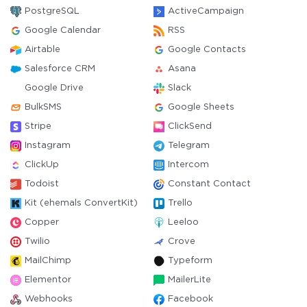
PostgreSQL
ActiveCampaign
Google Calendar
RSS
Airtable
Google Contacts
Salesforce CRM
Asana
Google Drive
Slack
BulkSMS
Google Sheets
Stripe
ClickSend
Instagram
Telegram
ClickUp
Intercom
Todoist
Constant Contact
Kit (ehemals ConvertKit)
Trello
Copper
Leeloo
Twilio
Crove
MailChimp
Typeform
Elementor
MailerLite
Webhooks
Facebook