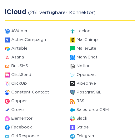
iCloud
(261 verfügbarer Konnektor)
AWeber
Leeloo
ActiveCampaign
MailChimp
Airtable
MailerLite
Asana
ManyChat
BulkSMS
Notion
ClickSend
Opencart
ClickUp
Pipedrive
Constant Contact
PostgreSQL
Copper
RSS
Crove
Salesforce CRM
Elementor
Slack
Facebook
Stripe
GetResponse
Telegram