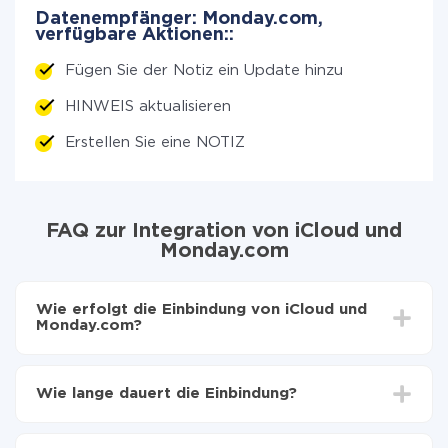
Datenempfänger: Monday.com,
verfügbare Aktionen::
Fügen Sie der Notiz ein Update hinzu
HINWEIS aktualisieren
Erstellen Sie eine NOTIZ
FAQ zur Integration von iCloud und
Monday.com
Wie erfolgt die Einbindung von iCloud und
Monday.com?
Zuerst muss man sich
bei ApiX-Drive registrieren
Wählen, welche Daten von iCloud auf Monday.com
Wie lange dauert die Einbindung?
zu übertragen
Automatische Aktualisierung aktivieren
Je nach System, das Sie integrieren möchten, kann die
Jetzt werden die Daten automatisch von iCloud auf