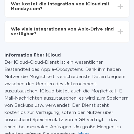
Einrichtungszeit zwischen 5 und 30 Minuten variieren.
Monday.com übertragen
Was kostet die Integration von iCloud mit
Im Durchschnitt dauert es 10-15 Minuten.
Monday.com?
Sie müssen für die Integration nicht bezahlen, da alle
Funktionen in allen Tarifplänen verfügbar sind. Sie
Wie viele Integrationen von Apix-Drive sind
zahlen nur für die Datenmenge, die über unseren
verfügbar?
Service von einem System auf ein anderes übertragen
wird. Wenn Sie eine geringe Datenmenge pro Monat
Zurzeit haben wir 296+ Integrationen ausser iCloud
haben, können Sie einen kostenlosen Plan nutzen und
und Monday.com
bei Bedarf zu einem kostenpflichtigen wechseln.
Information über iCloud
Weitere Informationen zu
Tarifen
.
Der iCloud-Cloud-Dienst ist ein wesentlicher
Bestandteil des Apple-Ökosystems. Dank ihm haben
Nutzer die Möglichkeit, verschiedenste Daten bequem
zwischen den Geräten des Unternehmens
auszutauschen. ICloud bietet auch die Möglichkeit, E-
Mail-Nachrichten auszutauschen, es wird zum Speichern
von Backups usw. verwendet. Der Dienst steht
kostenlos zur Verfügung, sofern der Nutzer über
ausreichend Speicherplatz von 5 GB verfügt – das
reicht bei minimalen Anfragen. Um große Mengen zu