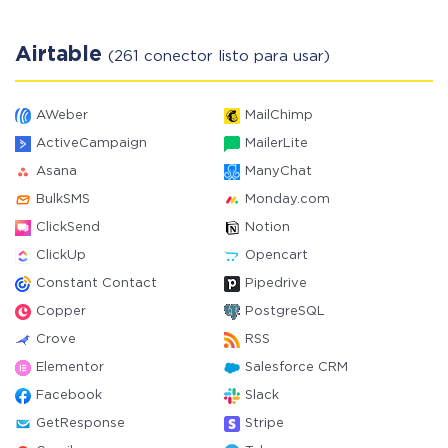
Airtable
(261 conector listo para usar)
AWeber
MailChimp
ActiveCampaign
MailerLite
Asana
ManyChat
BulkSMS
Monday.com
ClickSend
Notion
ClickUp
Opencart
Constant Contact
Pipedrive
Copper
PostgreSQL
Crove
RSS
Elementor
Salesforce CRM
Facebook
Slack
GetResponse
Stripe