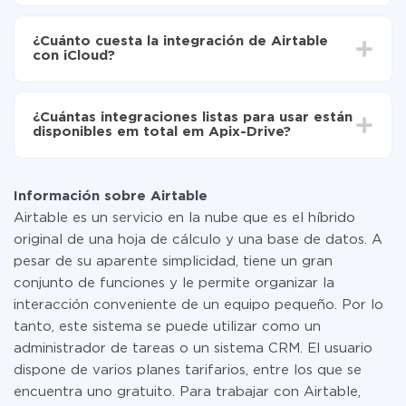
Active la actualización automática
Dependiendo del sistema con el que usted hará la
Ahora los datos se transferirán automáticamente
integración, el tiempo de configuración puede variar y
de Airtable a iCloud
¿Cuánto cuesta la integración de Airtable
oscilar entre 5 y 30 minutos. En promedio, la
con iCloud?
configuración tarda entre 10 y 15 minutos.
No es necesario pagar nada por la integración en sí, y
toda las funcionalidades están disponibles en todas las
¿Cuántas integraciones listas para usar están
tarifas. Usted solo paga por la cantidad de datos que
disponibles em total em Apix-Drive?
realmente se transfieren de uno de sus sistemas a otro
a través de nuestro servicio. Si usted tiene una
Por el momento, tenemos listas para usar296 +
pequeña cantidad de datos por mes, puede usar de
integraciones además de Airtable y iCloud
manera segura un plan de tarifa gratuita o cambiar a
Información sobre Airtable
uno de pago, si es necesario. Más detalles sobre
Airtable es un servicio en la nube que es el híbrido
tarifas
.
original de una hoja de cálculo y una base de datos. A
pesar de su aparente simplicidad, tiene un gran
conjunto de funciones y le permite organizar la
interacción conveniente de un equipo pequeño. Por lo
tanto, este sistema se puede utilizar como un
administrador de tareas o un sistema CRM. El usuario
dispone de varios planes tarifarios, entre los que se
encuentra uno gratuito. Para trabajar con Airtable,