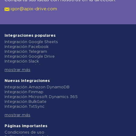
igor@apix-drive.com
Integraciones populares
Integración Google Sheets
Integración Facebook
Integración Telegram
Integración Google Drive
Integración Slack
Integración MailChimp
mostrar más
Integración Gmail
Integración Trello
Integración ClickUp
Nuevas integraciones
Integración Airtable
Integración Amazon DynamoDB
Integración Google Contacts
Integración Finmap
Integración OpenAI (ChatGPT)
Integración Microsoft Dynamics 365
Integración Instagram
Integración BulkGate
Integración ActiveCampaign
Integración TxtSync
Integración Typeform
Integración Wire2Air
Integración Salesforce CRM
mostrar más
Integración Corezoid
Integración Monday.com
Integración Infobip
Integración Notion
Integración Instasent
Páginas importantes
Integración Stripe
Integración AtomPark
Condiciones de uso
Integración AWeber
Integración TXTImpact