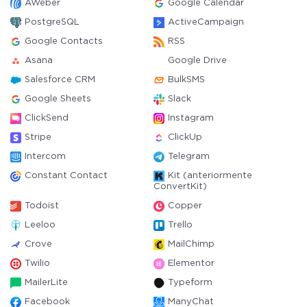
AWeber
Google Calendar
PostgreSQL
ActiveCampaign
Google Contacts
RSS
Asana
Google Drive
Salesforce CRM
BulkSMS
Google Sheets
Slack
ClickSend
Instagram
Stripe
ClickUp
Intercom
Telegram
Constant Contact
Kit (anteriormente
ConvertKit)
Todoist
Copper
Leeloo
Trello
Crove
MailChimp
Twilio
Elementor
MailerLite
Typeform
Facebook
ManyChat