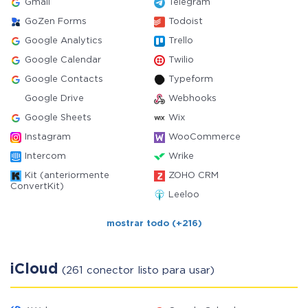
Gmail
Telegram
GoZen Forms
Todoist
Google Analytics
Trello
Google Calendar
Twilio
Google Contacts
Typeform
Google Drive
Webhooks
Google Sheets
Wix
Instagram
WooCommerce
Intercom
Wrike
Kit (anteriormente
ZOHO CRM
ConvertKit)
Leeloo
mostrar todo (+216)
iCloud
(261 conector listo para usar)