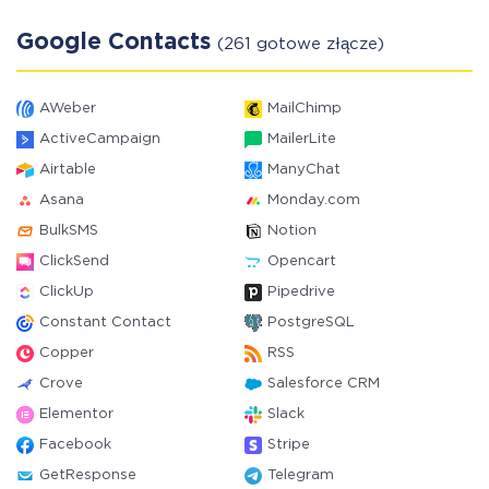
Google Contacts
(261 gotowe złącze)
AWeber
MailChimp
ActiveCampaign
MailerLite
Airtable
ManyChat
Asana
Monday.com
BulkSMS
Notion
ClickSend
Opencart
ClickUp
Pipedrive
Constant Contact
PostgreSQL
Copper
RSS
Crove
Salesforce CRM
Elementor
Slack
Facebook
Stripe
GetResponse
Telegram