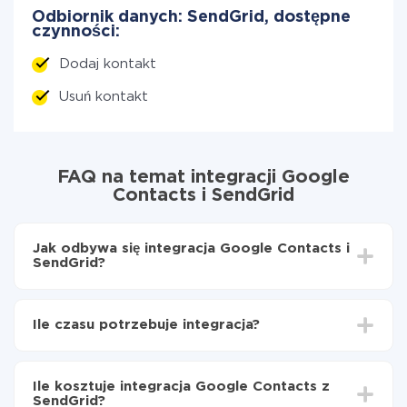
Odbiornik danych: SendGrid, dostępne
czynności:
Dodaj kontakt
Usuń kontakt
FAQ na temat integracji Google
Contacts i SendGrid
Jak odbywa się integracja Google Contacts i
SendGrid?
Najpierw
zarejestruj się w ApiX-Drive
Wybierz, jakie dane przenieść z Google Contacts
Ile czasu potrzebuje integracja?
do SendGrid
Włącz aktualizację
W zależności od systemu, z którym będziesz
Teraz dane będą automatycznie przesyłane z
integrować, czas konfiguracji może się różnić i wynosić
Google Contacts do SendGrid
Ile kosztuje integracja Google Contacts z
od 5 do 30 minut. Konfiguracja zajmuje średnio 10-15
SendGrid?