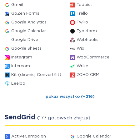
Gmail
Todoist
GoZen Forms
Trello
Google Analytics
Twilio
Google Calendar
Typeform
Google Drive
Webhooks
Google Sheets
Wix
Instagram
WooCommerce
Intercom
Wrike
Kit (dawniej ConvertKit)
ZOHO CRM
Leeloo
pokaż wszystko (+216)
SendGrid
(177 gotowych złączy)
ActiveCampaign
Google Calendar