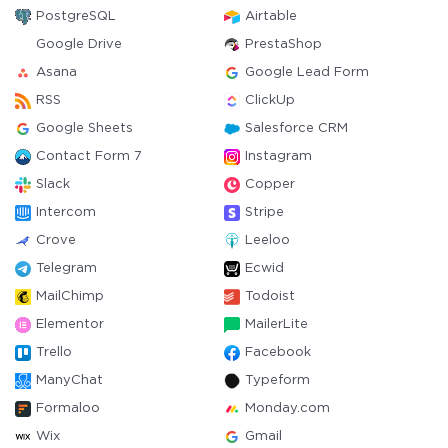
PostgreSQL
Airtable
Google Drive
PrestaShop
Asana
Google Lead Form
RSS
ClickUp
Google Sheets
Salesforce CRM
Contact Form 7
Instagram
Slack
Copper
Intercom
Stripe
Crove
Leeloo
Telegram
Ecwid
MailChimp
Todoist
Elementor
MailerLite
Trello
Facebook
ManyChat
Typeform
Formaloo
Monday.com
Wix
Gmail