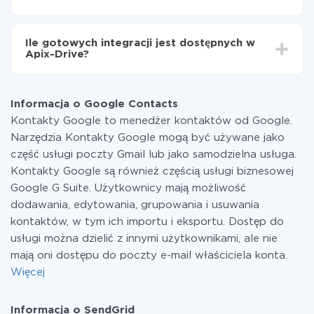
minut.
Za właśnie integrację nie musisz płacić nic, a cała
funkcjonalność jest dostępna we wszystkich taryfach.
Ile gotowych integracji jest dostępnych w
Płacisz tylko za ilość danych, która faktycznie jest
Apix-Drive?
przekazywana z jednego z Twoich systemów do
drugiego za pośrednictwem naszej usługi. Jeśli
W tej chwili zakończyliśmy 296+ integracji oprócz
dysponujesz niewielką ilością danych miesięcznie,
Google Contacts i SendGrid
możesz bezpiecznie skorzystać z darmowej taryfy lub
Informacja o Google Contacts
w razie potrzeby przełączyć się na płatną. Więcej
Kontakty Google to menedżer kontaktów od Google.
informacji o
taryfach
.
Narzędzia Kontakty Google mogą być używane jako
część usługi poczty Gmail lub jako samodzielna usługa.
Kontakty Google są również częścią usługi biznesowej
Google G Suite. Użytkownicy mają możliwość
dodawania, edytowania, grupowania i usuwania
kontaktów, w tym ich importu i eksportu. Dostęp do
usługi można dzielić z innymi użytkownikami, ale nie
mają oni dostępu do poczty e-mail właściciela konta.
Więcej
Informacja o SendGrid