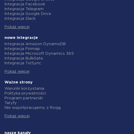
Integracja Facebook
Integracja Telegram
Integracja Google Drive
Integracja Slack
Integracja MailChimp
Pokaż więcej
Integracja Gmail
Integracja Trello
Integracja ClickUp
nowe integracje
Integracja Airtable
Integracja Amazon DynamoDB
Integracja Google Contacts
Integracja Finmap
Integracja OpenAI (ChatGPT)
Integracja Microsoft Dynamics 365
Integracja Instagram
Integracja BulkGate
Integracja ActiveCampaign
Integracja TxtSync
Integracja Typeform
Integracja Wire2Air
Integracja Salesforce CRM
Pokaż więcej
Integracja Corezoid
Integracja Monday.com
Integracja Infobip
Integracja Notion
Integracja Instasent
Ważne strony
Integracja Stripe
Integracja AtomPark
Warunki korzystania
Integracja AWeber
Integracja TXTImpact
Polityka prywatności
Integracja Asana
Integracja Campaign Monitor
Program partnerski
Integracja ZOHO CRM
Integracja CM.com
Taryfy
Integracja Webhooks
Integracja D7 Networks
Nie współpracujemy z Rosją
Integracja GetResponse
Integracja SMS.to
Umowa o przetwarzanie danych
Integracja WooCommerce
Integracja SMSGlobal
Pokaż więcej
polityka zwrotów
Integracja Pipedrive
Integracja Textlocal
Indywidualne rozwiązanie
Integracja Google Calendar
Integracja ShoutOUT
Warunki programu partnerskiego
Integracja Opencart
Integracja Apifonica
O nas
nasze kanały
Integracja Todoist