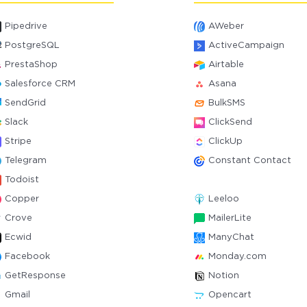
Pipedrive
AWeber
PostgreSQL
ActiveCampaign
PrestaShop
Airtable
Salesforce CRM
Asana
SendGrid
BulkSMS
Slack
ClickSend
Stripe
ClickUp
Telegram
Constant Contact
Todoist
Copper
Leeloo
Crove
MailerLite
Ecwid
ManyChat
Facebook
Monday.com
GetResponse
Notion
Gmail
Opencart