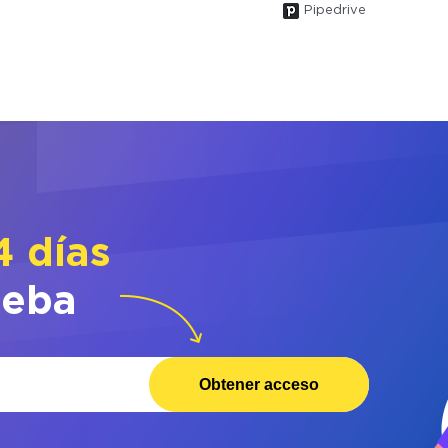
Pipedrive
4 días
ueba
Obtener acceso