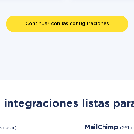
Continuar con las configuraciones
 integraciones listas par
MailChimp
ra usar)
(261 c