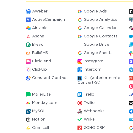
AWeber
Google Ads
ActiveCampaign
Google Analytics
Airtable
Google Calendar
Asana
Google Contacts
Brevo
Google Drive
BulkSMS
Google Sheets
ClickSend
Instagram
ClickUp
Intercom
Constant Contact
Kit (anteriormente
ConvertKit)
MailerLite
Trello
Monday.com
Twilio
MySQL
Webhooks
Notion
Wrike
Omnicell
ZOHO CRM