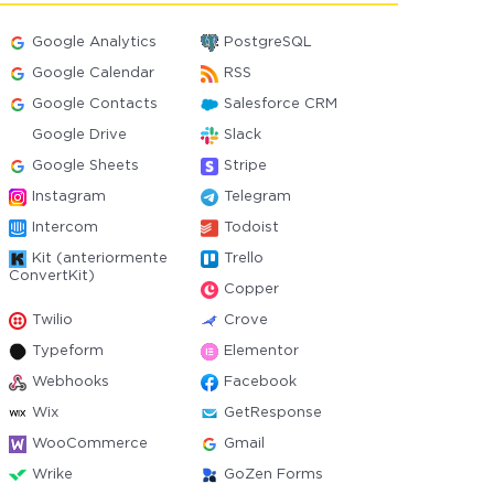
Google Analytics
PostgreSQL
Google Calendar
RSS
Google Contacts
Salesforce CRM
Google Drive
Slack
Google Sheets
Stripe
Instagram
Telegram
Intercom
Todoist
Kit (anteriormente
Trello
ConvertKit)
Copper
Twilio
Crove
Typeform
Elementor
Webhooks
Facebook
Wix
GetResponse
WooCommerce
Gmail
Wrike
GoZen Forms