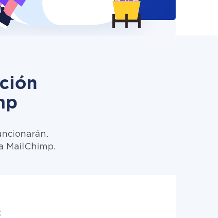
ción
mp
uncionarán.
 a MailChimp.
: